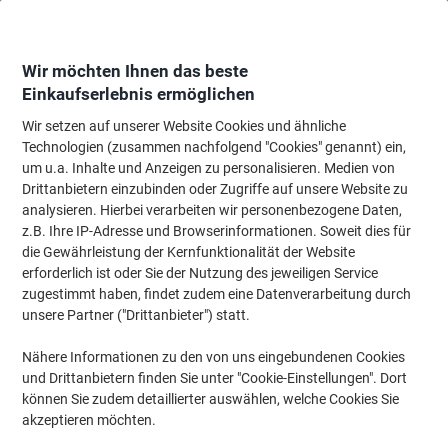
Skip
Skip
to
to
Content
Navigation
Wir möchten Ihnen das beste
Einkaufserlebnis ermöglichen
Wir setzen auf unserer Website Cookies und ähnliche
Startseite
Büromöbel
Büromöbel
Einrichtung
Uhren
Technologien (zusammen nachfolgend "Cookies" genannt) ein,
um u.a. Inhalte und Anzeigen zu personalisieren. Medien von
Alba Wanduhr Hornew 30 x 5,5 cm Grau
Drittanbietern einzubinden oder Zugriffe auf unsere Website zu
analysieren. Hierbei verarbeiten wir personenbezogene Daten,
z.B. Ihre IP-Adresse und Browserinformationen. Soweit dies für
Marke:
Alba
Artikelnr.:
6869106
die Gewährleistung der Kernfunktionalität der Website
erforderlich ist oder Sie der Nutzung des jeweiligen Service
zugestimmt haben, findet zudem eine Datenverarbeitung durch
unsere Partner ("Drittanbieter") statt.
Nähere Informationen zu den von uns eingebundenen Cookies
und Drittanbietern finden Sie unter "Cookie-Einstellungen". Dort
können Sie zudem detaillierter auswählen, welche Cookies Sie
akzeptieren möchten.