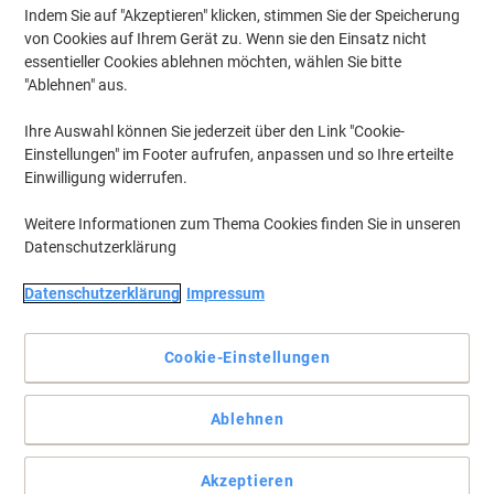
Indem Sie auf "Akzeptieren" klicken, stimmen Sie der Speicherung
von Cookies auf Ihrem Gerät zu. Wenn sie den Einsatz nicht
essentieller Cookies ablehnen möchten, wählen Sie bitte
"Ablehnen" aus.
Ihre Auswahl können Sie jederzeit über den Link "Cookie-
Einstellungen" im Footer aufrufen, anpassen und so Ihre erteilte
Einwilligung widerrufen.
Weitere Informationen zum Thema Cookies finden Sie in unseren
Datenschutzerklärung
+
3
mehr
Datenschutzerklärung
Impressum
Zeit für ein leises Uhrwerk
Verlieren Sie die Zeit niemals wieder aus den Augen mit der
Cookie-Einstellungen
stylischen Wanduhr von Alba.
Vollständige Beschreibung lesen
Ablehnen
Mehr Kaufen,
Mehr Sparen
CHF 18.95
pro Stück
Ab 5 Stück
Akzeptieren
CHF 20.48 inkl. MwSt