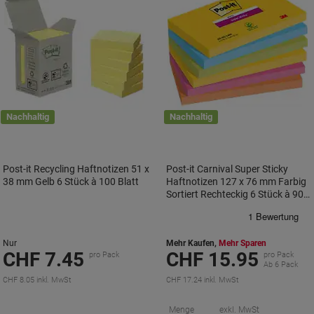
Nachhaltig
Nachhaltig
Post-it Recycling Haftnotizen 51 x
Post-it Carnival Super Sticky
38 mm Gelb 6 Stück à 100 Blatt
Haftnotizen 127 x 76 mm Farbig
Sortiert Rechteckig 6 Stück à 90
Blatt
Nur
Mehr Kaufen,
Mehr Sparen
CHF 7.45
CHF 15.95
pro Pack
pro Pack
Ab 6 Pack
CHF 8.05 inkl. MwSt
CHF 17.24 inkl. MwSt
S
Menge
exkl. MwSt