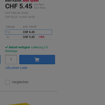
Mehr Kaufen,
Mehr Sparen
CHF 5.45
pro Pack
Ab 3 Pack
CHF 5.89 inkl. MwSt
CHF 25.23 / m exkl. MwSt
ie
paren
Sie
Menge
exkl. MwSt
sparen
1-2
CHF 6.45
3+
CHF 5.45
-15%
Aktuell verfügbar
Lieferung 2-3
Werktage
Menge
Zu einer Liste
In den Warenkorb
Vergleichen