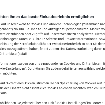
hten Ihnen das beste Einkaufserlebnis ermöglichen
n auf unserer Website Cookies und ähnliche Technologien (zusammen na
genannt) ein, um u.a. Inhalte und Anzeigen zu personalisieren. Medien v
Super Sticky Notes ›
Sticky Notes &
Index-Haftst
tern einzubinden oder Zugriffe auf unsere Website zu analysieren. Hierbei
Haftnotitzen ›
Haftmarker ›
nenbezogene Daten, z.B. Ihre IP-Adresse und Browserinformationen. Sowe
leistung der Kernfunktionalität der Website erforderlich ist oder Sie der
n Service zugestimmt haben, findet zudem eine Datenverarbeitung durch 
Drittanbieter") statt.
formationen zu den von uns eingebundenen Cookies und Drittanbietern fi
kie-Einstellungen". Dort können Sie zudem detaillierter auswählen, welch
en möchten.
auf "Akzeptieren" klicken, stimmen Sie der Speicherung von Cookies auf 
ie den Einsatz nicht essentieller Cookies ablehnen möchten, wählen Sie b
" aus.
Eigen-
hl können Sie jederzeit über den Link "Cookie-Einstellungen" im Footer au