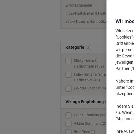
Z-Notes Spender
Index-Haftstreifen & Haftmarker
Wir möc
Sticky Notes & Haftnotitzen
Wir setze
"Cookies" 
Drittanbie
Kategorie
(3)
wir perso
die Gewähr
Sticky Notes &
jeweilige
Haftnotitzen (159)
Partner ("
Index-Haftstreifen &
Haftmarker (46)
Nähere In
unter "Coo
Z-Notes Spender (4)
akzeptier
Viking’s Empfehlung
(3)
Indem Sie 
zu. Wenn s
Grüne Produkte (99)
"Ablehnen
Viking Sortiment (21)
Ihre Auswa
Best Price (1)