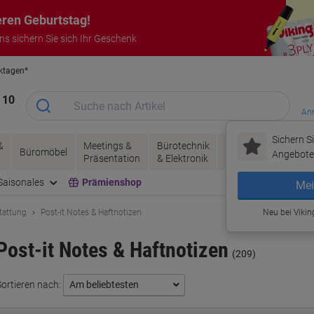
eren Geburtstag!
uns sichern Sie sich Ihr Geschenk
rktagen*
Garantie auf alle Produkte
 10
Anm
Sichern Si
&
Meetings &
Bürotechnik
Tinte &
Papier, V
Büromöbel
Angebote 
Präsentation
& Elektronik
Toner
& Pakete
Saisonales
Prämienshop
Mei
tattung
Post-it Notes & Haftnotizen
Neu bei Vikin
Post-it Notes & Haftnotizen
(209)
Sortieren nach: