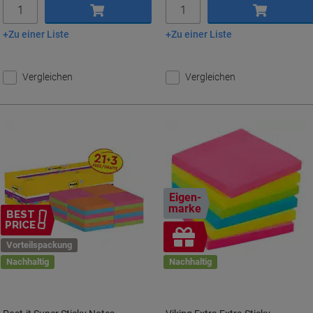
Menge
Menge
Zu einer Liste
Zu einer Liste
In den Warenkorb
In den Warenkorb
Vergleichen
Vergleichen
Eigen-
marke
BEST
PRICE
Inkl.
Vorteilspackung
Geschenk
Nachhaltig
Nachhaltig