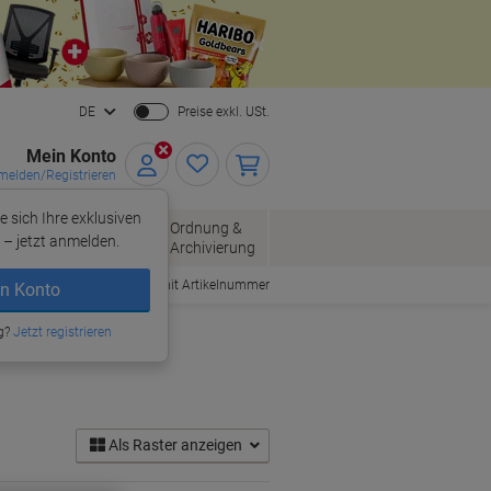
Close
DE
Preise exkl. USt.
Mein Konto
elden/Registrieren
e sich Ihre exklusiven
ersand
Ordnung &
Bürobedarf
– jetzt anmelden.
Archivierung
Bestellen mit Artikelnummer
n Konto
g?
Jetzt registrieren
Als Raster anzeigen