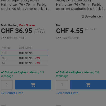
Post-it Super Sticky Notes
Viking Extra Extra Sticky
Haftnotizen 76 x 76 mm Farbig
Haftnotizen 76 x 76 mm Farbig
sortiert 90 Blatt Vorteilspack 21
assortiert Quadratisch 6 Stück à
Blöcke + 3 GRATIS
90 Blatt
Mehr Kaufen,
Mehr Sparen
Nur
CHF 36.95
CHF 4.55
pro Pack
pro Pack
Ab 6 Pack
CHF 39.94 inkl. MwSt
CHF 4.92 inkl. MwSt
Sie
Menge
exkl. MwSt
sparen
1-2
CHF 39.95
3-5
CHF 38.95
-2%
6+
CHF 36.95
-7%
Aktuell verfügbar
Lieferung 2-3
Aktuell verfügbar
Lieferung 2-3
Werktage
Werktage
Menge
Menge
Zu einer Liste
Zu einer Liste
In den Warenkorb
In den Warenkorb