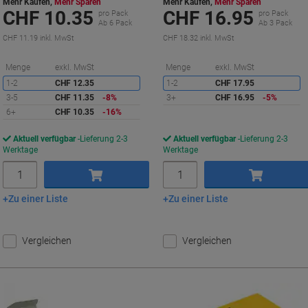
Mehr Kaufen,
Mehr Sparen
Mehr Kaufen,
Mehr Sparen
CHF 10.35
CHF 16.95
pro Pack
pro Pack
Ab 6 Pack
Ab 3 Pack
CHF 11.19 inkl. MwSt
CHF 18.32 inkl. MwSt
Sie
S
Menge
exkl. MwSt
Menge
exkl. MwSt
sparen
s
1-2
CHF 12.35
1-2
CHF 17.95
3-5
CHF 11.35
-8%
3+
CHF 16.95
-5%
6+
CHF 10.35
-16%
Aktuell verfügbar
Lieferung 2-3
Aktuell verfügbar
Lieferung 2-3
Werktage
Werktage
Menge
Menge
Zu einer Liste
Zu einer Liste
In den Warenkorb
In den Warenkorb
Vergleichen
Vergleichen