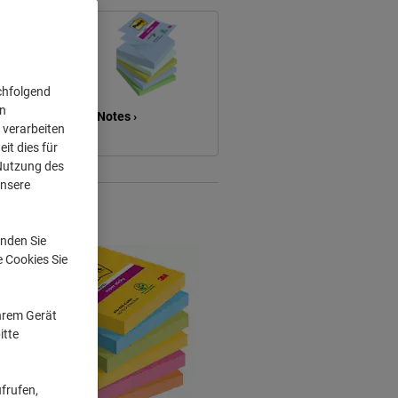
chfolgend
on
reifen &
Z-Notes ›
 verarbeiten
it dies für
 Nutzung des
unsere
nden Sie
e Cookies Sie
Ihrem Gerät
itte
frufen,