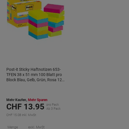
Post-it Sticky Haftnotizen 653-
TFEN 38 x 51 mm 100 Blatt pro
Block Blau, Gelb, Grün, Rosa 12
Stück
Mehr Kaufen,
Mehr Sparen
CHF 13.95
pro Pack
Ab 3 Pack
CHF 15.08 inkl. MwSt
ie
Sie
Menge
exkl. MwSt