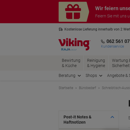
Skip
Skip
Wir feiern uns
to
to
Content
Navigation
Feiern Sie mit uns 
Kostenlose Lieferung innerhalb von 2 We
Kostenlose Rücksendung*
3 Jahre 
062 561 07
Kundenservice
Bewirtung
Reinigung
Wartung 
& Küche
& Hygiene
Sicherheit
Beratung
Shops
Angebote & 
Startseite
Bürobedarf
Schreibtisch-Auss
Post-it Notes &
Haftnotizen