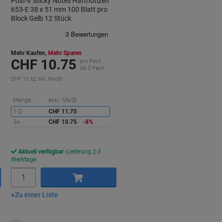
Post-it Sticky Notes Haftnotizen
653-E 38 x 51 mm 100 Blatt pro
Block Gelb 12 Stück
Mehr Kaufen,
Mehr Sparen
CHF 10.75
pro Pack
Ab 3 Pack
CHF 11.62 inkl. MwSt
Sie
Menge
exkl. MwSt
sparen
1-2
CHF 11.75
3+
CHF 10.75
-8%
Aktuell verfügbar
Lieferung 2-3
Werktage
Menge
Zu einer Liste
In den Warenkorb