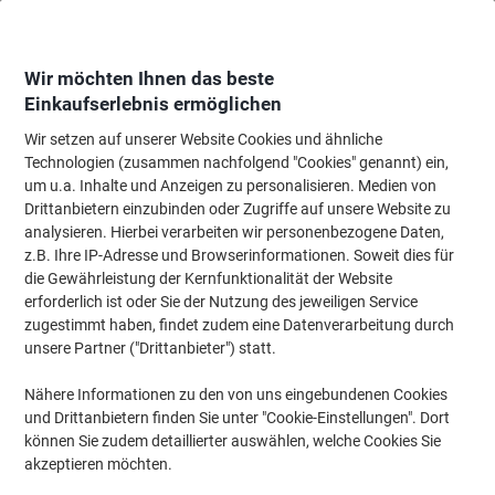
Skip
Skip
to
to
Content
Navigation
Wir möchten Ihnen das beste
Einkaufserlebnis ermöglichen
Wir setzen auf unserer Website Cookies und ähnliche
Startseite
Wartung & Sicherheit
Maschinen & Werkzeug
Werkbänke & L
Technologien (zusammen nachfolgend "Cookies" genannt) ein,
um u.a. Inhalte und Anzeigen zu personalisieren. Medien von
Regalsysteme
(93)
Drittanbietern einzubinden oder Zugriffe auf unsere Website zu
analysieren. Hierbei verarbeiten wir personenbezogene Daten,
z.B. Ihre IP-Adresse und Browserinformationen. Soweit dies für
Filtern nach
die Gewährleistung der Kernfunktionalität der Website
erforderlich ist oder Sie der Nutzung des jeweiligen Service
zugestimmt haben, findet zudem eine Datenverarbeitung durch
unsere Partner ("Drittanbieter") statt.
Eigenmarke
Viking Realspace Regal 1 Fachboden
Nähere Informationen zu den von uns eingebundenen Cookies
Stahl 912 x 351 x 10 mm Schwarz
und Drittanbietern finden Sie unter "Cookie-Einstellungen". Dort
können Sie zudem detaillierter auswählen, welche Cookies Sie
Mehr Kaufen,
Mehr Sparen
akzeptieren möchten.
CHF 21.95
pro Stück
Ab 3 Stück