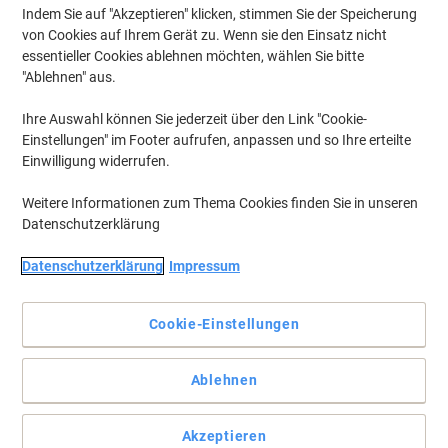
Indem Sie auf "Akzeptieren" klicken, stimmen Sie der Speicherung
CHF 23.73 inkl. MwSt
von Cookies auf Ihrem Gerät zu. Wenn sie den Einsatz nicht
Aktuell verfügbar
Lieferung 1-2 Werktage
essentieller Cookies ablehnen möchten, wählen Sie bitte
Menge
"Ablehnen" aus.
Ihre Auswahl können Sie jederzeit über den Link "Cookie-
Paperflow Fachboden 5 Spanplatte
Einstellungen" im Footer aufrufen, anpassen und so Ihre erteilte
1.000 x 680 x 2.000 mm Braun 5 Stück
Einwilligung widerrufen.
Mehr Kaufen,
Mehr Sparen
Weitere Informationen zum Thema Cookies finden Sie in unseren
CHF 36.95
pro Pack
Datenschutzerklärung
Ab 3 Pack
CHF 39.94 inkl. MwSt
Datenschutzerklärung
Impressum
Aktuell verfügbar
Lieferung 1-2 Werktage
Menge
Cookie-Einstellungen
Manuflex Regal 5 Fachböden Stahl 960
Ablehnen
x 300 x 1.900 mm Silber
Mehr Kaufen,
Mehr Sparen
Akzeptieren
pro Stück