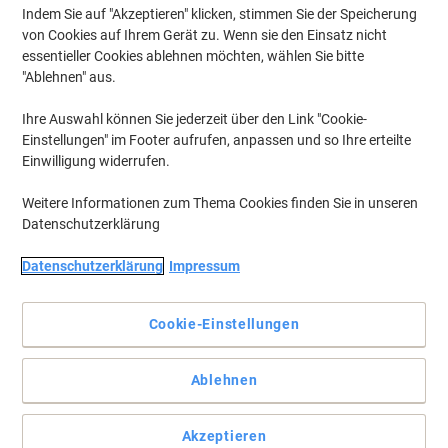
Entdecken Sie unsere vielseitige Auswahl an Spezialetiketten, die
Indem Sie auf "Akzeptieren" klicken, stimmen Sie der Speicherung
für unterschiedliche Anwendungen konzipiert sind. Ob für den
von Cookies auf Ihrem Gerät zu. Wenn sie den Einsatz nicht
professionellen oder privaten Gebrauch, hier finden Sie bestimmt
essentieller Cookies ablehnen möchten, wählen Sie bitte
die passenden sonstige Spezialetiketten, die Ihren individuellen
"Ablehnen" aus.
Bedürfnissen gerecht werden. Stöbern Sie durch unser Sortiment
und lassen Sie sich von den vielfältigen Möglichkeiten inspirieren.
Ihre Auswahl können Sie jederzeit über den Link "Cookie-
Entdecken Sie auch unser Sortiment
Etiketten
.
Einstellungen" im Footer aufrufen, anpassen und so Ihre erteilte
Einwilligung widerrufen.
Nachhaltig
Weitere Informationen zum Thema Cookies finden Sie in unseren
Avery Markierungspunkte 6225-10
Datenschutzerklärung
Selbsthaftend A4 Weiß 51 mm 10 Blatt à
15 Etiketten
Datenschutzerklärung
Impressum
Mehr Kaufen,
Mehr Sparen
CHF10.75
pro Pack
Cookie-Einstellungen
Ab 3 Pack
CHF11.62 inkl. MwSt
Aktuell verfügbar
Lieferung 2-3 Werktage
Ablehnen
Menge
Akzeptieren