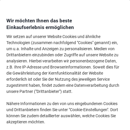
Skip
Skip
to
to
Content
Navigation
Wir möchten Ihnen das beste
Einkaufserlebnis ermöglichen
Wir setzen auf unserer Website Cookies und ähnliche
Startseite
Papier, Versand & Pakete
Papier & Etiketten
Etiketten
Spezi
Technologien (zusammen nachfolgend "Cookies" genannt) ein,
um u.a. Inhalte und Anzeigen zu personalisieren. Medien von
Spezialetiketten
(115)
Drittanbietern einzubinden oder Zugriffe auf unsere Website zu
analysieren. Hierbei verarbeiten wir personenbezogene Daten,
z.B. Ihre IP-Adresse und Browserinformationen. Soweit dies für
Filtern nach
die Gewährleistung der Kernfunktionalität der Website
erforderlich ist oder Sie der Nutzung des jeweiligen Service
zugestimmt haben, findet zudem eine Datenverarbeitung durch
›
unsere Partner ("Drittanbieter") statt.
Nähere Informationen zu den von uns eingebundenen Cookies
Wiederablösbare
Typenschildetiketten ›
und Drittanbietern finden Sie unter "Cookie-Einstellungen". Dort
Etiketten ›
können Sie zudem detaillierter auswählen, welche Cookies Sie
akzeptieren möchten.