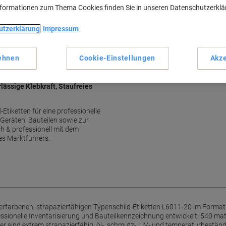
Strapazierfähige Folien-Etike
nformationen zum Thema Cookies finden Sie in unseren Datenschutzerkl
Öl- und schmutzbeständig
UV- und temperaturbeständi
utzerklärung
Impressum
Wasser- und reissfest
Mehr anzeigen
ehnen
Cookie-Einstellungen
Akze
lässige Klebkraft, Staufreies
Etiketten für eine professionelle
 Geräten, Bauteilen sowie zur
ch & professionell mit dem
es Marktführers.
ilberfarbenen, strapazierfähigen Typenschild-Etiketten L6011-20 im Form
fessionelle Inventarisierung und Bauteilkennzeichnung entwickelt. 540 mat
er sind extrem strapazierfähig, öl-, schmutz-, UV- und temperaturbeständ