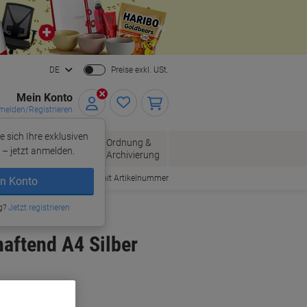
Close
DE
Preise exkl. USt.
Mein Konto
elden/Registrieren
e sich Ihre exklusiven
ersand
Ordnung &
Bürobedarf
– jetzt anmelden.
Archivierung
Bestellen mit Artikelnummer
n Konto
g?
Jetzt registrieren
aftend A4 Silber