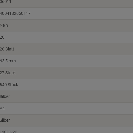
06011
4004182060117
Nein
20
20 Blatt
63.5 mm
27 Stück
540 Stück
Silber
A4
Silber
L6011-20