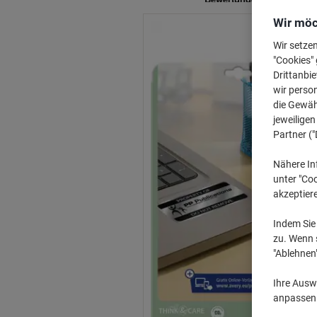
Wir möc
Wir setze
"Cookies" 
Drittanbie
wir perso
die Gewähr
jeweilige
Partner ("
Nähere In
unter "Coo
akzeptier
Indem Sie 
zu. Wenn s
"Ablehnen
Ihre Auswa
anpassen u