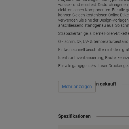
wasser- und reissfest. Dadurch eigenen
elektronischen Komponenten. Für alle gä
können Sie den kostenlosen Online Etiket
verwenden Sie eine der Design-Vorlagen 
anschliessend standgenau aus. So schnell
Strapazierfähige, silberne Folien-Etike
Öl-, schmutz-, UV- & temperaturbeständi
Einfach schnell beschriften mit dem gra
Ideal zur Inventarisierung, Bauteilken
Für alle gängigen s/w-Laser-Drucker geei
Wird oft zusammen gekauft
Mehr anzeigen
Spezifikationen