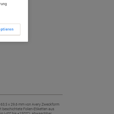
tten
ärung
g
ptieren
at 63,5 x 29,6 mm von Avery Zweckform
t beschichtete Folien-Etiketten aus
ig (-40° bis +150°C), abwaschbar,