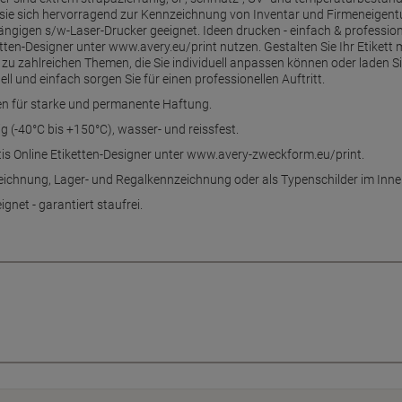
 sie sich hervorragend zur Kennzeichnung von Inventar und Firmeneigen
ngigen s/w-Laser-Drucker geeignet. Ideen drucken - einfach & profession
ten-Designer unter www.avery.eu/print nutzen. Gestalten Sie Ihr Etikett 
zu zahlreichen Themen, die Sie individuell anpassen können oder laden Si
 und einfach sorgen Sie für einen professionellen Auftritt.
tten für starke und permanente Haftung.
g (-40°C bis +150°C), wasser- und reissfest.
tis Online Etiketten-Designer unter www.avery-zweckform.eu/print.
nzeichnung, Lager- und Regalkennzeichnung oder als Typenschilder im Inn
gnet - garantiert staufrei.