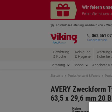
Skip
Skip
Wir feiern uns
to
to
Content
Navigation
Feiern Sie mit uns 
Kostenlose Lieferung innerhalb von 2 We
Kostenlose Rücksendung*
3 Jahre 
062 561 07
Kundenservice
Bewirtung
Reinigung
Wartung 
& Küche
& Hygiene
Sicherheit
Beratung
Shops
Angebote & 
Startseite
Papier, Versand & Pakete
Papie
AVERY Zweckform Ty
63,5 x 29,6 mm 20 Bl
Ma