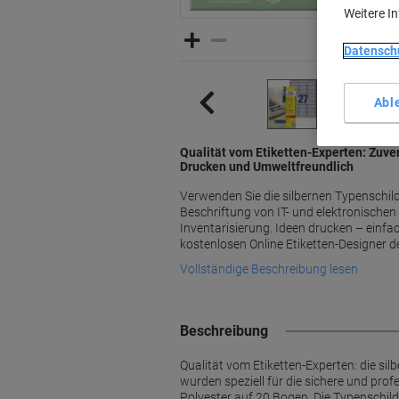
Weitere I
Datensch
Abl
Qualität vom Etiketten-Experten: Zuver
Drucken und Umweltfreundlich
Verwenden Sie die silbernen Typenschild-
Beschriftung von IT- und elektronischen
Inventarisierung. Ideen drucken – einfa
kostenlosen Online Etiketten-Designer d
Vollständige Beschreibung lesen
Beschreibung
Qualität vom Etiketten-Experten: die s
wurden speziell für die sichere und pro
Polyester auf 20 Bogen. Die Typenschild