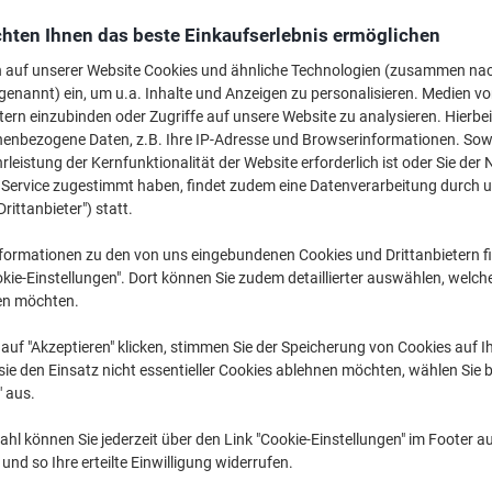
Mehr Kaufen,
Mehr Sparen
hten Ihnen das beste Einkaufserlebnis ermöglichen
CHF47.55
pro Pack
Ab 3 Pack
n auf unserer Website Cookies und ähnliche Technologien (zusammen na
CHF51.40 inkl. MwSt
genannt) ein, um u.a. Inhalte und Anzeigen zu personalisieren. Medien v
tern einzubinden oder Zugriffe auf unsere Website zu analysieren. Hierbei
nenbezogene Daten, z.B. Ihre IP-Adresse und Browserinformationen. Sowe
Menge
exkl. MwSt
leistung der Kernfunktionalität der Website erforderlich ist oder Sie der
Pack
1-2
CHF55.55
n Service zugestimmt haben, findet zudem eine Datenverarbeitung durch 
Drittanbieter") statt.
Pack
3+
CHF47.55
-
formationen zu den von uns eingebundenen Cookies und Drittanbietern fi
Aktuell verfügbar
Lieferung 2-3 We
kie-Einstellungen". Dort können Sie zudem detaillierter auswählen, welch
en möchten.
Menge
auf "Akzeptieren" klicken, stimmen Sie der Speicherung von Cookies auf 
Zu einer Liste
ie den Einsatz nicht essentieller Cookies ablehnen möchten, wählen Sie b
" aus.
Lieferinformationen
Payme
hl können Sie jederzeit über den Link "Cookie-Einstellungen" im Footer au
nd so Ihre erteilte Einwilligung widerrufen.
Haupteigenschaften