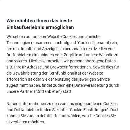
Skip
Skip
to
to
Content
Navigation
Wir möchten Ihnen das beste
Einkaufserlebnis ermöglichen
Wir setzen auf unserer Website Cookies und ähnliche
Startseite
Büromöbel
Büromöbel
Stühle
Meeting- & Konferenzstühl
Technologien (zusammen nachfolgend "Cookies" genannt) ein,
um u.a. Inhalte und Anzeigen zu personalisieren. Medien von
Meeting- & Konferenzstühle
(6)
Drittanbietern einzubinden oder Zugriffe auf unsere Website zu
analysieren. Hierbei verarbeiten wir personenbezogene Daten,
z.B. Ihre IP-Adresse und Browserinformationen. Soweit dies für
Filtern nach
die Gewährleistung der Kernfunktionalität der Website
erforderlich ist oder Sie der Nutzung des jeweiligen Service
zugestimmt haben, findet zudem eine Datenverarbeitung durch
unsere Partner ("Drittanbieter") statt.
Nowy Styl Iso Swing Besucherstuhl
Stoff Ohne Armlehnen Schwarz 2 Stück
Nähere Informationen zu den von uns eingebundenen Cookies
und Drittanbietern finden Sie unter "Cookie-Einstellungen". Dort
Mehr Kaufen,
Mehr Sparen
können Sie zudem detaillierter auswählen, welche Cookies Sie
CHF 159.95
pro Pack
akzeptieren möchten.
Ab 3 Pack
CHF 172.91 inkl. MwSt