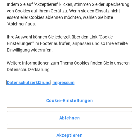
Aktuell verfügbar
Lieferung 1-2 Werktage
Indem Sie auf "Akzeptieren" klicken, stimmen Sie der Speicherung
von Cookies auf Ihrem Gerät zu. Wenn sie den Einsatz nicht
Menge
essentieller Cookies ablehnen möchten, wählen Sie bitte
"Ablehnen" aus.
Eigenmarke
Ihre Auswahl können Sie jederzeit über den Link "Cookie-
Viking Realspace Baker Besucherstuhl
Einstellungen" im Footer aufrufen, anpassen und so Ihre erteilte
Kunstleder Feste Armlehne Schwarz
Einwilligung widerrufen.
110 kg
Weitere Informationen zum Thema Cookies finden Sie in unseren
Mehr Kaufen,
Mehr Sparen
Datenschutzerklärung
CHF 164.95
pro Stück
Ab 4 Stück
CHF 178.31 inkl. MwSt
Datenschutzerklärung
Impressum
Aktuell verfügbar
Lieferung 1-2 Werktage
Menge
Cookie-Einstellungen
Ablehnen
Hammerbacher Bürostuhl Stoff Feste
Armlehne Schwarz 120 kg VSBP2 560 x
590 x 810 mm 2 Stück
Akzeptieren