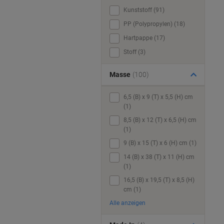
Kunststoff (91)
PP (Polypropylen) (18)
Hartpappe (17)
Stoff (3)
Masse
(100)
6,5 (B) x 9 (T) x 5,5 (H) cm
(1)
8,5 (B) x 12 (T) x 6,5 (H) cm
(1)
9 (B) x 15 (T) x 6 (H) cm (1)
14 (B) x 38 (T) x 11 (H) cm
(1)
16,5 (B) x 19,5 (T) x 8,5 (H)
cm (1)
Alle anzeigen