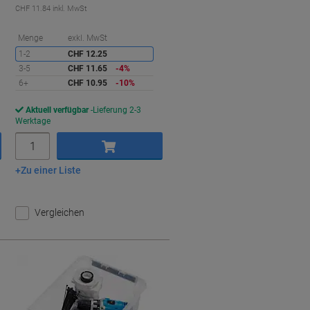
CHF 11.84 inkl. MwSt
ie
Sie
Menge
exkl. MwSt
paren
sparen
1-2
CHF 12.25
3-5
CHF 11.65
-4%
6+
CHF 10.95
-10%
Aktuell verfügbar
Lieferung 2-3
Werktage
Menge
Zu einer Liste
In den Warenkorb
Vergleichen