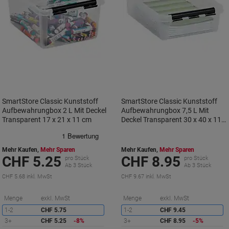
SmartStore Classic Kunststoff
SmartStore Classic Kunststoff
Aufbewahrungbox 2 L Mit Deckel
Aufbewahrungbox 7,5 L Mit
Transparent 17 x 21 x 11 cm
Deckel Transparent 30 x 40 x 11
cm
Mehr Kaufen,
Mehr Sparen
Mehr Kaufen,
Mehr Sparen
CHF 5.25
CHF 8.95
pro Stück
pro Stück
Ab 3 Stück
Ab 3 Stück
CHF 5.68 inkl. MwSt
CHF 9.67 inkl. MwSt
Sie
S
Menge
exkl. MwSt
Menge
exkl. MwSt
sparen
s
1-2
CHF 5.75
1-2
CHF 9.45
3+
CHF 5.25
-8%
3+
CHF 8.95
-5%