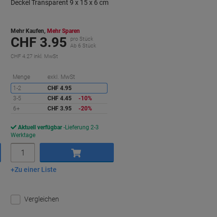
Deckel Transparent 9 x 15 x 6 cm
Mehr Kaufen,
Mehr Sparen
CHF 3.95
pro Stück
Ab 6 Stück
CHF 4.27 inkl. MwSt
ie
Sie
Menge
exkl. MwSt
paren
sparen
1-2
CHF 4.95
3-5
CHF 4.45
-10%
6+
CHF 3.95
-20%
Aktuell verfügbar
Lieferung 2-3
Werktage
Menge
Zu einer Liste
In den Warenkorb
Vergleichen