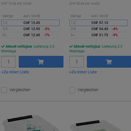
CHF 13.46 inkl. MwSt
CHF 55.94 inkl. MwSt
Sie
S
Menge
exkl. MwSt
Menge
exkl. MwSt
sparen
s
1-2
CHF 13.45
1-2
CHF 57.15
3-5
CHF 12.95
-3%
3-5
CHF 54.45
-4%
6+
CHF 12.45
-7%
6+
CHF 51.75
-9%
Aktuell verfügbar
Lieferung 2-3
Aktuell verfügbar
Lieferung 2-3
Werktage
Werktage
Menge
Menge
Zu einer Liste
Zu einer Liste
In den Warenkorb
In den Warenkorb
Vergleichen
Vergleichen