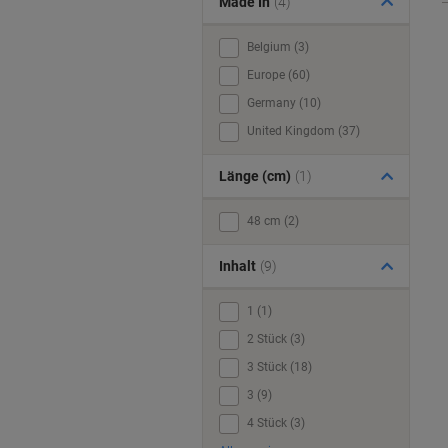
Made In
(4)
Belgium (3)
Europe (60)
Germany (10)
United Kingdom (37)
Länge (cm)
(1)
48 cm (2)
Inhalt
(9)
1 (1)
2 Stück (3)
3 Stück (18)
3 (9)
4 Stück (3)