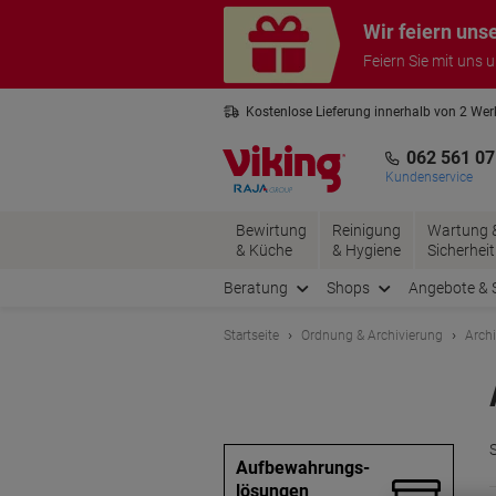
Skip
Skip
Wir feiern uns
to
to
Content
Navigation
Feiern Sie mit uns 
Kostenlose Lieferung innerhalb von 2 We
Kostenlose Rücksendung*
3 Jahre 
062 561 07
Kundenservice
Bewirtung
Reinigung
Wartung 
& Küche
& Hygiene
Sicherheit
Beratung
Shops
Angebote & 
Startseite
Ordnung & Archivierung
Arch
Aufbewahrungs-
lösungen