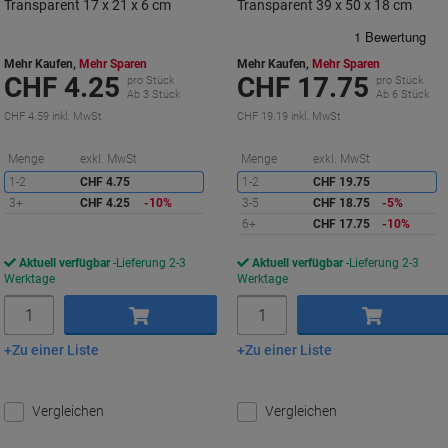
Transparent 17 x 21 x 6 cm
Transparent 39 x 50 x 18 cm
Mehr Kaufen,
Mehr Sparen
Mehr Kaufen,
Mehr Sparen
CHF 4.25
CHF 17.75
pro Stück
pro Stück
Ab 3 Stück
Ab 6 Stück
CHF 4.59 inkl. MwSt
CHF 19.19 inkl. MwSt
Sie
S
Menge
exkl. MwSt
Menge
exkl. MwSt
sparen
s
1-2
CHF 4.75
1-2
CHF 19.75
3+
CHF 4.25
-10%
3-5
CHF 18.75
-5%
6+
CHF 17.75
-10%
Aktuell verfügbar
Lieferung 2-3
Aktuell verfügbar
Lieferung 2-3
Werktage
Werktage
Menge
Menge
Zu einer Liste
Zu einer Liste
In den Warenkorb
In den Warenkorb
Vergleichen
Vergleichen