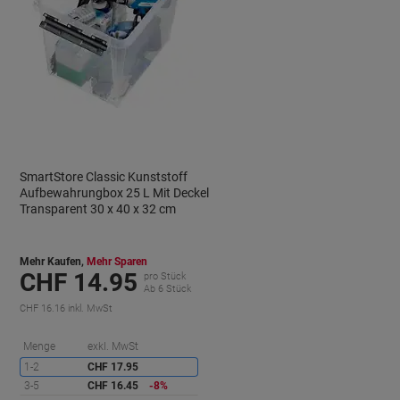
SmartStore Classic Kunststoff
Aufbewahrungbox 25 L Mit Deckel
Transparent 30 x 40 x 32 cm
Mehr Kaufen,
Mehr Sparen
CHF 14.95
pro Stück
Ab 6 Stück
CHF 16.16 inkl. MwSt
ie
Sie
Menge
exkl. MwSt
paren
sparen
1-2
CHF 17.95
3-5
CHF 16.45
-8%