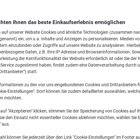
hten Ihnen das beste Einkaufserlebnis ermöglichen
n auf unserer Website Cookies und ähnliche Technologien (zusammen na
genannt) ein, um u.a. Inhalte und Anzeigen zu personalisieren. Medien v
< 10 L ›
10 L - 30 L ›
32 L - 60 L ›
tern einzubinden oder Zugriffe auf unsere Website zu analysieren. Hierbei
nenbezogene Daten, z.B. Ihre IP-Adresse und Browserinformationen. Sowe
leistung der Kernfunktionalität der Website erforderlich ist oder Sie der
n Service zugestimmt haben, findet zudem eine Datenverarbeitung durch 
Drittanbieter") statt.
formationen zu den von uns eingebundenen Cookies und Drittanbietern fi
kie-Einstellungen". Dort können Sie zudem detaillierter auswählen, welch
en möchten.
auf "Akzeptieren" klicken, stimmen Sie der Speicherung von Cookies auf 
ie den Einsatz nicht essentieller Cookies ablehnen möchten, wählen Sie b
" aus.
hl können Sie jederzeit über den Link "Cookie-Einstellungen" im Footer au