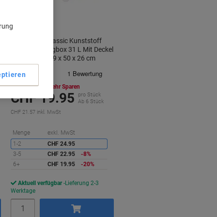
ärung
SmartStore Classic Kunststoff
Aufbewahrungbox 31 L Mit Deckel
Transparent 39 x 50 x 26 cm
ptieren
Mehr Kaufen,
Mehr Sparen
CHF 19.95
pro Stück
Ab 6 Stück
CHF 21.57 inkl. MwSt
ie
Sie
Menge
exkl. MwSt
paren
sparen
1-2
CHF 24.95
3-5
CHF 22.95
-8%
6+
CHF 19.95
-20%
Aktuell verfügbar
Lieferung 2-3
Werktage
Menge