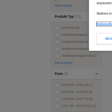
anpassen u
Alle anzeigen
Weitere I
Produkt Typ
(10)
Datensch
Archivbox (8)
Aufbewahrungbox (13)
Abl
Aufbewahrungsbox (109)
Aufbewahrungseinheit (1)
Aufbewahrungsschale (2)
Alle anzeigen
Preis
(9)
CHF0.00 - CHF2.50 (1)
CHF2.50 - CHF5.00 (4)
CHF5.00 - CHF7.50 (8)
CHF7.50 - CHF10.00 (13)