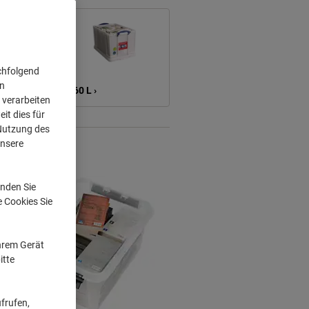
chfolgend
on
> 60 L ›
 verarbeiten
it dies für
 Nutzung des
unsere
nden Sie
e Cookies Sie
Ihrem Gerät
itte
frufen,