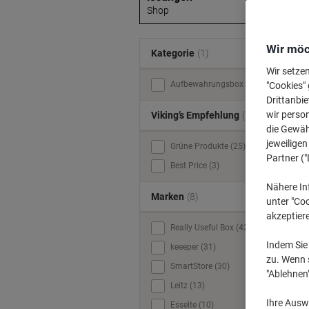
Shop
Wir möc
Kategorie
(1)
Wir setze
Aufbewahrungsbox (139)
"Cookies" 
Drittanbie
wir perso
Viking’s Empfehlung
(2)
die Gewähr
jeweilige
Grüne Produkte (25)
Partner ("
Best Price (3)
Nähere In
Marken
(8)
unter "Coo
akzeptier
Really Useful Box (42)
Indem Sie 
keeeper (31)
zu. Wenn s
SmartStore (30)
"Ablehnen
Leitz (13)
Ihre Auswa
Esselte (10)