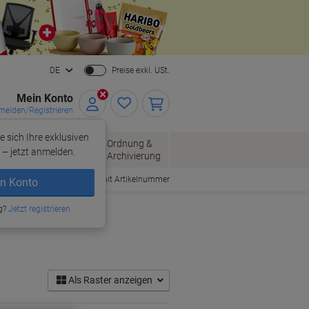
Close
DE
Preise exkl. USt.
Mein Konto
elden/Registrieren
e sich Ihre exklusiven
ersand
Ordnung &
Bürobedarf
– jetzt anmelden.
Archivierung
Bestellen mit Artikelnummer
n Konto
g?
Jetzt registrieren
Als Raster anzeigen