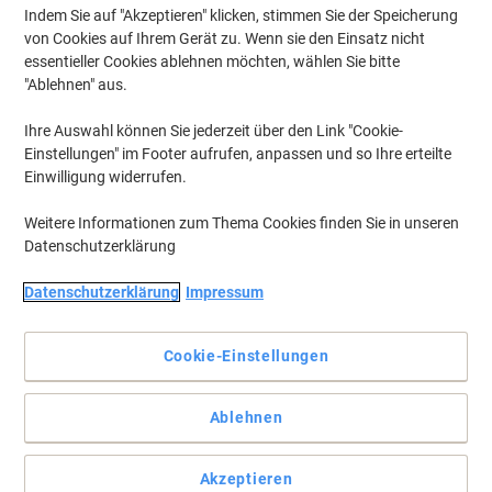
Indem Sie auf "Akzeptieren" klicken, stimmen Sie der Speicherung
Bestellen & Sparen
von Cookies auf Ihrem Gerät zu. Wenn sie den Einsatz nicht
essentieller Cookies ablehnen möchten, wählen Sie bitte
Büromaterial, schnell geliefert
"Ablehnen" aus.
Ihre Auswahl können Sie jederzeit über den Link "Cookie-
Jetzt Bestellen
Einstellungen" im Footer aufrufen, anpassen und so Ihre erteilte
Einwilligung widerrufen.
Weitere Informationen zum Thema Cookies finden Sie in unseren
Datenschutzerklärung
Datenschutzerklärung
Impressum
Bostitch Heftklammern 24/6
STCR211506Z Metall Silber 5000
Heftklammern
Cookie-Einstellungen
Mehr Kaufen,
Mehr Sparen
CHF 2.95
pro Pack
Ablehnen
Ab 5 Pack
CHF 3.19 inkl. MwSt
Aktuell verfügbar
Lieferung 1-2 Werktage
Akzeptieren
Menge