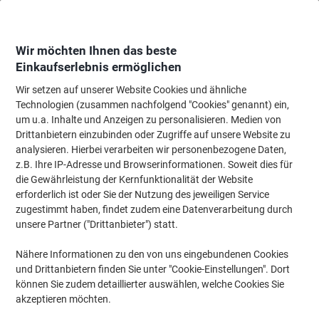
Skip
Skip
to
to
Content
Navigation
Wir möchten Ihnen das beste
Einkaufserlebnis ermöglichen
Wir setzen auf unserer Website Cookies und ähnliche
Startseite
Bürobedarf
Schreibtisch-Ausstattung
Technologien (zusammen nachfolgend "Cookies" genannt) ein,
um u.a. Inhalte und Anzeigen zu personalisieren. Medien von
Schreibtisch-Ausstattung
(2366)
Drittanbietern einzubinden oder Zugriffe auf unsere Website zu
Wählen Sie die Unterkategorie
analysieren. Hierbei verarbeiten wir personenbezogene Daten,
z.B. Ihre IP-Adresse und Browserinformationen. Soweit dies für
Filtern nach
die Gewährleistung der Kernfunktionalität der Website
erforderlich ist oder Sie der Nutzung des jeweiligen Service
zugestimmt haben, findet zudem eine Datenverarbeitung durch
›
unsere Partner ("Drittanbieter") statt.
Nähere Informationen zu den von uns eingebundenen Cookies
Schreibtisch-Ablagen ›
Notizbücher, Notizblöcke
und Drittanbietern finden Sie unter "Cookie-Einstellungen". Dort
& Zettel ›
können Sie zudem detaillierter auswählen, welche Cookies Sie
akzeptieren möchten.