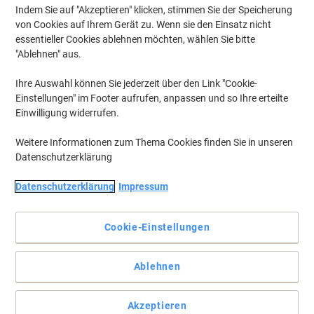
g
Indem Sie auf "Akzeptieren" klicken, stimmen Sie der Speicherung
von Cookies auf Ihrem Gerät zu. Wenn sie den Einsatz nicht
Mehr Kaufen,
Mehr Sparen
essentieller Cookies ablehnen möchten, wählen Sie bitte
CHF 5.65
pro Stück
"Ablehnen" aus.
Ab 5 Stück
CHF 6.11 inkl. MwSt
CHF 8.56 / kg exkl. MwSt
Ihre Auswahl können Sie jederzeit über den Link "Cookie-
Aktuell verfügbar
Lieferung 2-3 Werktage
Einstellungen" im Footer aufrufen, anpassen und so Ihre erteilte
Menge
Einwilligung widerrufen.
Weitere Informationen zum Thema Cookies finden Sie in unseren
Datenschutzerklärung
HOFFMANNS Waschmittel für
Vorhänge weiß 500 ml
Datenschutzerklärung
Impressum
Mehr Kaufen,
Mehr Sparen
CHF 6.95
pro Stück
Cookie-Einstellungen
Ab 5 Stück
CHF 7.51 inkl. MwSt
CHF 13.90 / L exkl. MwSt
Ablehnen
Aktuell verfügbar
Lieferung 2-3 Werktage
Menge
Akzeptieren