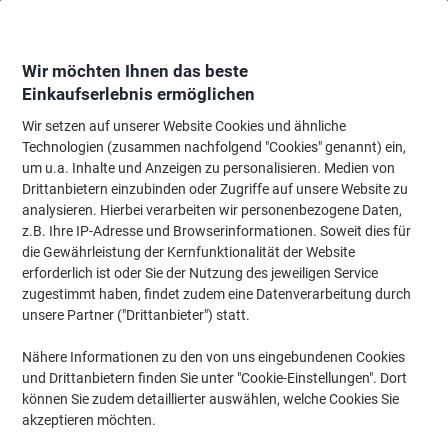
Skip
Skip
to
to
Content
Navigation
Wir möchten Ihnen das beste
Einkaufserlebnis ermöglichen
Wir setzen auf unserer Website Cookies und ähnliche
Startseite
Reinigung & Hygiene
Reinigung & Hygiene
Wäsche
Waschm
Technologien (zusammen nachfolgend "Cookies" genannt) ein,
um u.a. Inhalte und Anzeigen zu personalisieren. Medien von
Waschmittel & Pulver
(12)
Drittanbietern einzubinden oder Zugriffe auf unsere Website zu
analysieren. Hierbei verarbeiten wir personenbezogene Daten,
z.B. Ihre IP-Adresse und Browserinformationen. Soweit dies für
Filtern nach
die Gewährleistung der Kernfunktionalität der Website
Entdecken Sie unsere vielfältige Auswahl an hochwertigen
erforderlich ist oder Sie der Nutzung des jeweiligen Service
Waschmitteln und Pulvern, die für strahlend saubere Wäsche
sorgen. Ob Sie Waschpulver kaufen möchten oder spezielle
zugestimmt haben, findet zudem eine Datenverarbeitung durch
Flüssigwaschmittel bevorzugen, in dieser Kategorie finden Sie die
unsere Partner ("Drittanbieter") statt.
passenden Produkte für Ihre Bedürfnisse. Lassen Sie sich von
unserem Angebot inspirieren und erleichtern Sie sich den Alltag
Nähere Informationen zu den von uns eingebundenen Cookies
mit effektiven Reinigungsprodukten.
und Drittanbietern finden Sie unter "Cookie-Einstellungen". Dort
können Sie zudem detaillierter auswählen, welche Cookies Sie
akzeptieren möchten.
HOFFMANNS Gardinenwaschmittel 660