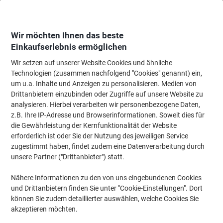
Skip
Skip
to
to
Content
Navigation
Wir möchten Ihnen das beste
Einkaufserlebnis ermöglichen
Wir setzen auf unserer Website Cookies und ähnliche
Startseite
Tinte & Toner
Tintenpatronen, Druckerpatronen, Druckerfarbbänd
Technologien (zusammen nachfolgend "Cookies" genannt) ein,
um u.a. Inhalte und Anzeigen zu personalisieren. Medien von
Tintenpatronen
(1281)
Drittanbietern einzubinden oder Zugriffe auf unsere Website zu
Wählen Sie die Unterkategorie
analysieren. Hierbei verarbeiten wir personenbezogene Daten,
z.B. Ihre IP-Adresse und Browserinformationen. Soweit dies für
Filtern nach
die Gewährleistung der Kernfunktionalität der Website
erforderlich ist oder Sie der Nutzung des jeweiligen Service
Tinten und Toner Suchmaschine
zugestimmt haben, findet zudem eine Datenverarbeitung durch
Einfach Ihr Drucker Modell auswählen und passende
unsere Partner ("Drittanbieter") statt.
Patronen finden
Nähere Informationen zu den von uns eingebundenen Cookies
Wählen Sie die Marke
und Drittanbietern finden Sie unter "Cookie-Einstellungen". Dort
können Sie zudem detaillierter auswählen, welche Cookies Sie
Wählen Sie die Serie
akzeptieren möchten.