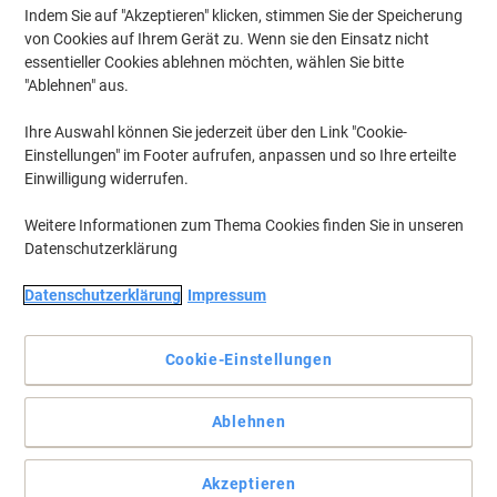
Indem Sie auf "Akzeptieren" klicken, stimmen Sie der Speicherung
Wählen Sie das Modell
von Cookies auf Ihrem Gerät zu. Wenn sie den Einsatz nicht
essentieller Cookies ablehnen möchten, wählen Sie bitte
"Ablehnen" aus.
Willkommen in unserer Kategorie für Tintenpatronen, wo Sie die
passenden Druckerpatronen für Ihr Modell entdecken können.
Ihre Auswahl können Sie jederzeit über den Link "Cookie-
Egal, ob Sie originale oder kompatible Patronen bevorzugen, hier
Einstellungen" im Footer aufrufen, anpassen und so Ihre erteilte
finden Sie eine Vielzahl an Optionen für Büro und Home Office.
Stöbern Sie durch unser Sortiment und finden Sie die idealen
Einwilligung widerrufen.
Tintenpatronen für Ihre Bedürfnisse.
Weitere Informationen zum Thema Cookies finden Sie in unseren
Datenschutzerklärung
Inkl.
BEST PRICE
Geschenk
Datenschutzerklärung
Impressum
HP 937 Original Tintenpatrone
6C400NE Cyan, Gelb, Magenta,
Schwarz 4 Stück
Cookie-Einstellungen
Mehr Kaufen,
Mehr Sparen
CHF119.95
pro Multipack
Ablehnen
Ab 3 Multipack
CHF129.67 inkl. MwSt
Aktuell verfügbar
Lieferung 1-2 Werktage
Akzeptieren