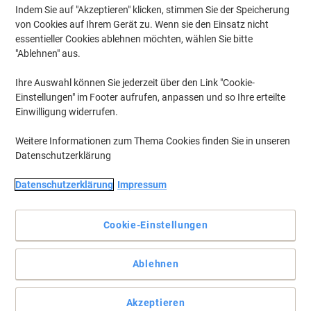
Aktuell verfügbar
Lieferung 2-3 Werktage
Indem Sie auf "Akzeptieren" klicken, stimmen Sie der Speicherung
von Cookies auf Ihrem Gerät zu. Wenn sie den Einsatz nicht
Menge
essentieller Cookies ablehnen möchten, wählen Sie bitte
"Ablehnen" aus.
WEDO-Rollhocker 428 mm PP
Ihre Auswahl können Sie jederzeit über den Link "Cookie-
(Polypropylen) Hellgrau
Einstellungen" im Footer aufrufen, anpassen und so Ihre erteilte
Einwilligung widerrufen.
Mehr Kaufen,
Mehr Sparen
CHF 41.35
pro Stück
Ab 3 Stück
Weitere Informationen zum Thema Cookies finden Sie in unseren
CHF 44.70 inkl. MwSt
Datenschutzerklärung
Aktuell verfügbar
Lieferung 2-3 Werktage
Menge
Datenschutzerklärung
Impressum
Cookie-Einstellungen
Hailo K100 Topline 2 Klapptrittleiter 119
cm Aluminium 150 kg
Ablehnen
Mehr Kaufen,
Mehr Sparen
CHF 119.95
pro Stück
Ab 2 Stück
Akzeptieren
CHF 129.67 inkl. MwSt