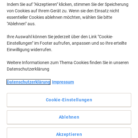
Aktuell verfügbar
Lieferung 2-3 Werktage
Indem Sie auf "Akzeptieren" klicken, stimmen Sie der Speicherung
Menge
von Cookies auf Ihrem Gerät zu. Wenn sie den Einsatz nicht
essentieller Cookies ablehnen möchten, wählen Sie bitte
"Ablehnen" aus.
Dymo M2 Digitale Postwaage 2Kg
Ihre Auswahl können Sie jederzeit über den Link "Cookie-
Schwarz
Einstellungen" im Footer aufrufen, anpassen und so Ihre erteilte
Einwilligung widerrufen.
Nur
CHF 53.55
pro Stück
Weitere Informationen zum Thema Cookies finden Sie in unseren
CHF 57.89 inkl. MwSt
Datenschutzerklärung
Aktuell verfügbar
Lieferung 2-3 Werktage
Menge
Datenschutzerklärung
Impressum
Cookie-Einstellungen
Maul Briefwaage 1623082 Grau
Nur
Ablehnen
CHF 52.45
pro Stück
CHF 56.70 inkl. MwSt
Akzeptieren
Aktuell verfügbar
Lieferung 2-3 Werktage