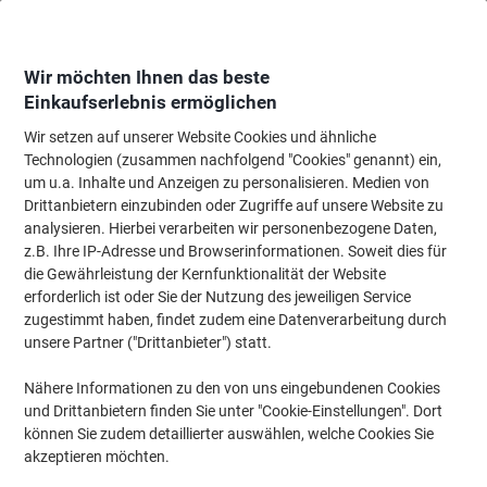
Skip
Skip
to
to
Content
Navigation
Wir möchten Ihnen das beste
Einkaufserlebnis ermöglichen
Wir setzen auf unserer Website Cookies und ähnliche
Startseite
Papier, Versand & Pakete
Verpacken & Versenden
Postraumau
Technologien (zusammen nachfolgend "Cookies" genannt) ein,
um u.a. Inhalte und Anzeigen zu personalisieren. Medien von
Brief- & Paketwaagen
(9)
Drittanbietern einzubinden oder Zugriffe auf unsere Website zu
analysieren. Hierbei verarbeiten wir personenbezogene Daten,
z.B. Ihre IP-Adresse und Browserinformationen. Soweit dies für
Filtern nach
die Gewährleistung der Kernfunktionalität der Website
erforderlich ist oder Sie der Nutzung des jeweiligen Service
zugestimmt haben, findet zudem eine Datenverarbeitung durch
unsere Partner ("Drittanbieter") statt.
Maul 1622002 Briefwaage Weiss
Nähere Informationen zu den von uns eingebundenen Cookies
Nur
und Drittanbietern finden Sie unter "Cookie-Einstellungen". Dort
CHF 31.85
pro Stück
können Sie zudem detaillierter auswählen, welche Cookies Sie
CHF 34.43 inkl. MwSt
akzeptieren möchten.
CHF 176.94 / m exkl. MwSt