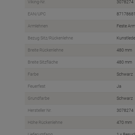
Viking-Nr.
3078274
EAN/UPC
8717868
Armlehnen
Feste Ar
Bezug Sitz/Rückenlehne
Kunstlede
Breite Rückenlehne
480 mm
Breite Sitzfläche
480 mm
Farbe
Schwarz
Feuerfest
Ja
Grundfarbe
Schwarz
Hersteller Nr.
3078274
Höhe Rückenlehne
470 mm
Lieferumfang
1 x Besuc