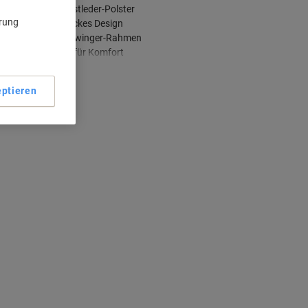
Bequemes Kunstleder-Polster
ärung
Modernes, schickes Design
Stabiler Freischwinger-Rahmen
Wippmechanik für Komfort
ehr anzeigen
ptieren