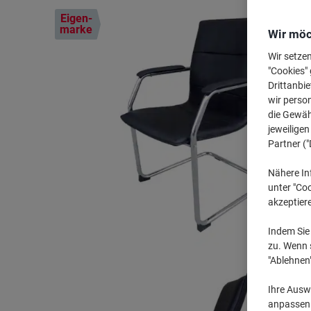
Eigen-
marke
Wir möc
Wir setze
"Cookies" 
Drittanbie
wir perso
die Gewähr
jeweilige
Partner ("
Nähere In
unter "Coo
akzeptier
Indem Sie 
zu. Wenn s
"Ablehnen
Ihre Auswa
anpassen u