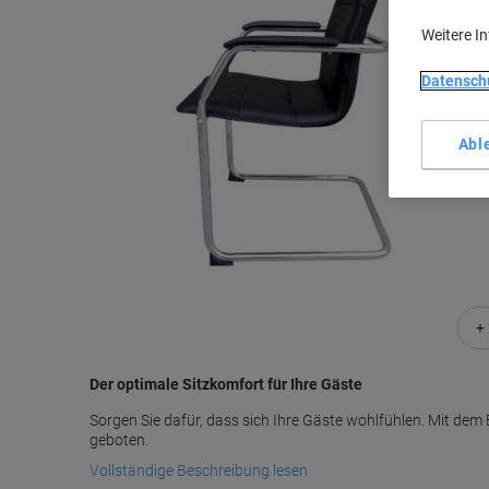
Weitere I
Datensch
Abl
+
Der optimale Sitzkomfort für Ihre Gäste
Sorgen Sie dafür, dass sich Ihre Gäste wohlfühlen. Mit dem 
geboten.
Vollständige Beschreibung lesen