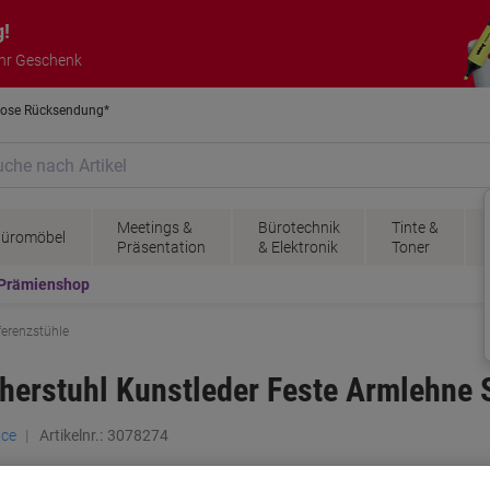
g!
 Ihr Geschenk
lose Rücksendung*
Meetings &
Bürotechnik
Tinte &
üromöbel
Präsentation
& Elektronik
Toner
Prämienshop
ferenzstühle
herstuhl Kunstleder Feste Armlehne
ace
Artikelnr.:
3078274
M