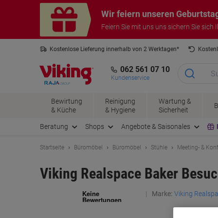
Skip
Skip
Wir feiern unseren Geburtsta
to
to
Content
Navigation
Feiern Sie mit uns uns sichern Sie sich
Kostenlose Lieferung innerhalb von 2 Werktagen*
Kosten
3 Jahre Garantie auf alle Produkte
062 561 07 10
Kundenservice
Bewirtung
Reinigung
Wartung &
B
& Küche
& Hygiene
Sicherheit
Beratung
Shops
Angebote & Saisonales
Startseite
Büromöbel
Büromöbel
Stühle
Meeting- & Kon
Viking Realspace Baker Besuc
Marke:
Viking Realsp