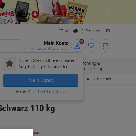
Close
DE
Preise exkl. USt.
Mein Konto
Anmelden/Registrieren
Sichern Sie sich Ihre exklusiven
Papier, Versand
Ordnung &
Bürobedarf
Angebote – jetzt anmelden.
& Pakete
Archivierung
Bestellen mit Artikelnummer
Mein Konto
Neu bei Viking?
Jetzt registrieren
 Schwarz 110 kg
ehr Kaufen,
Mehr Sparen