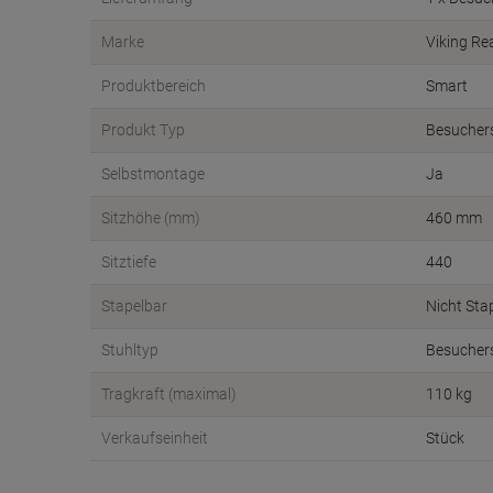
Marke
Viking Re
Produktbereich
Smart
Produkt Typ
Besucher
Selbstmontage
Ja
Sitzhöhe (mm)
460 mm
Sitztiefe
440
Stapelbar
Nicht Sta
Stuhltyp
Besucher
Tragkraft (maximal)
110 kg
Verkaufseinheit
Stück