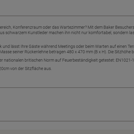
ereich, Konferenzraum oder das Wartezimmer? Mit dem Baker Besucherstu
aus schwarzem Kunstleder machen ihn nicht nur komfortabel, sondern las
 und lässt Ihre Gäste während Meetings oder beim Warten auf einen Term
Masse seiner Rückenlehne betragen 480 x 470 mm (B x H). Die Sitzhöhe be
r nationalen britischen Norm auf Feuerbeständigkeit getestet: EN1021-
cm von der Sitzfläche aus.