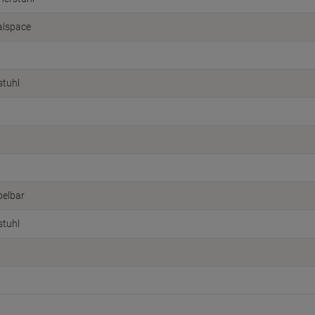
alspace
stuhl
pelbar
stuhl