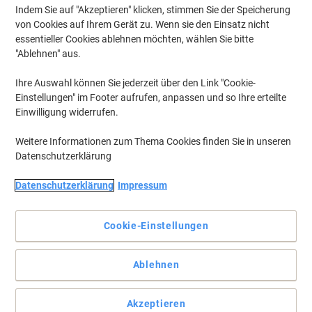
Indem Sie auf "Akzeptieren" klicken, stimmen Sie der Speicherung
von Cookies auf Ihrem Gerät zu. Wenn sie den Einsatz nicht
essentieller Cookies ablehnen möchten, wählen Sie bitte
"Ablehnen" aus.
Ihre Auswahl können Sie jederzeit über den Link "Cookie-
Einstellungen" im Footer aufrufen, anpassen und so Ihre erteilte
Einwilligung widerrufen.
Weitere Informationen zum Thema Cookies finden Sie in unseren
Datenschutzerklärung
Datenschutzerklärung
Impressum
Cookie-Einstellungen
Qualität vom Etiketten-Experten: Zuverlässige Klebkraft,
Ablehnen
Staufreies Drucken und Umweltfreundlich!
Behalten Sie bei Ihrer Ablage den Überblick, trotz häufig
Akzeptieren
wechselnder Inhalte - mit den weissen, ablösbaren Etiketten (45,7