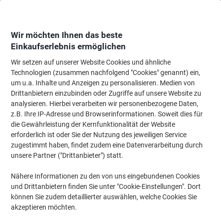
Skip
Skip
to
to
Content
Navigation
Wir möchten Ihnen das beste
Einkaufserlebnis ermöglichen
Wir setzen auf unserer Website Cookies und ähnliche
Startseite
Papier, Versand & Pakete
Papier & Etiketten
Etiketten
Spezi
Technologien (zusammen nachfolgend "Cookies" genannt) ein,
um u.a. Inhalte und Anzeigen zu personalisieren. Medien von
AVERY Zweckform L4736REV-25 Ablösbare
Drittanbietern einzubinden oder Zugriffe auf unsere Website zu
Universaletiketten A4 Weiss 45,7 x 21,2 mm 30 Blatt à
analysieren. Hierbei verarbeiten wir personenbezogene Daten,
48 Etiketten
z.B. Ihre IP-Adresse und Browserinformationen. Soweit dies für
die Gewährleistung der Kernfunktionalität der Website
erforderlich ist oder Sie der Nutzung des jeweiligen Service
Marke:
AVERY Zweckform
Artikelnr.:
4736
zugestimmt haben, findet zudem eine Datenverarbeitung durch
unsere Partner ("Drittanbieter") statt.
Nachhaltig
Nähere Informationen zu den von uns eingebundenen Cookies
und Drittanbietern finden Sie unter "Cookie-Einstellungen". Dort
können Sie zudem detaillierter auswählen, welche Cookies Sie
akzeptieren möchten.