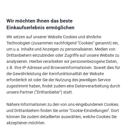
Skip
Skip
to
to
Content
Navigation
Wir möchten Ihnen das beste
Einkaufserlebnis ermöglichen
Wir setzen auf unserer Website Cookies und ähnliche
Startseite
Papier, Versand & Pakete
Papier & Etiketten
Etiketten
Adres
Technologien (zusammen nachfolgend "Cookies" genannt) ein,
um u.a. Inhalte und Anzeigen zu personalisieren. Medien von
AVERY Zweckform Mini-Etiketten 3319 Weiss 29 x 18
Drittanbietern einzubinden oder Zugriffe auf unsere Website zu
mm 30 Blatt à 32 Etiketten
analysieren. Hierbei verarbeiten wir personenbezogene Daten,
z.B. Ihre IP-Adresse und Browserinformationen. Soweit dies für
die Gewährleistung der Kernfunktionalität der Website
Marke:
AVERY Zweckform
Artikelnr.:
3319
erforderlich ist oder Sie der Nutzung des jeweiligen Service
zugestimmt haben, findet zudem eine Datenverarbeitung durch
unsere Partner ("Drittanbieter") statt.
Nähere Informationen zu den von uns eingebundenen Cookies
und Drittanbietern finden Sie unter "Cookie-Einstellungen". Dort
können Sie zudem detaillierter auswählen, welche Cookies Sie
akzeptieren möchten.