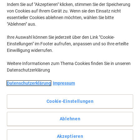
Indem Sie auf "Akzeptieren" klicken, stimmen Sie der Speicherung
von Cookies auf Ihrem Gerät zu. Wenn sie den Einsatz nicht
essentieller Cookies ablehnen möchten, wählen Sie bitte
"Ablehnen" aus.
Ihre Auswahl können Sie jederzeit über den Link "Cookie-
Einstellungen" im Footer aufrufen, anpassen und so Ihre erteilte
Einwilligung widerrufen.
Weitere Informationen zum Thema Cookies finden Sie in unseren
Datenschutzerklärung
Datenschutzerklärung
Impressum
Etiketten im Mini-Format zum Organisieren, Beschriften und
Markieren.
Cookie-Einstellungen
Die umweltfreundlichen Etiketten mit lösungsmittelfreien Kleber
sind chlorfrei gebleicht
Vollständige Beschreibung lesen
Ablehnen
Mehr Kaufen,
Mehr Sparen
CHF 6.65
pro Pack
Akzeptieren
Ab 3 Pack