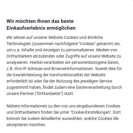
Skip
Skip
to
to
Content
Navigation
Wir möchten Ihnen das beste
Einkaufserlebnis ermöglichen
Wir setzen auf unserer Website Cookies und ähnliche
Startseite
Papier, Versand & Pakete
Papier & Etiketten
Etiketten
Adres
Technologien (zusammen nachfolgend "Cookies" genannt) ein,
um u.a. Inhalte und Anzeigen zu personalisieren. Medien von
AVERY Zweckform ultragrip Mehrzwecketiketten 3425
Drittanbietern einzubinden oder Zugriffe auf unsere Website zu
Selbsthaftend A4 Weiss 105 x 57 mm 100 Blatt à 10
analysieren. Hierbei verarbeiten wir personenbezogene Daten,
Etiketten
z.B. Ihre IP-Adresse und Browserinformationen. Soweit dies für
die Gewährleistung der Kernfunktionalität der Website
erforderlich ist oder Sie der Nutzung des jeweiligen Service
Marke:
AVERY Zweckform
Artikelnr.:
3425
zugestimmt haben, findet zudem eine Datenverarbeitung durch
unsere Partner ("Drittanbieter") statt.
Nachhaltig
Nähere Informationen zu den von uns eingebundenen Cookies
und Drittanbietern finden Sie unter "Cookie-Einstellungen". Dort
können Sie zudem detaillierter auswählen, welche Cookies Sie
akzeptieren möchten.