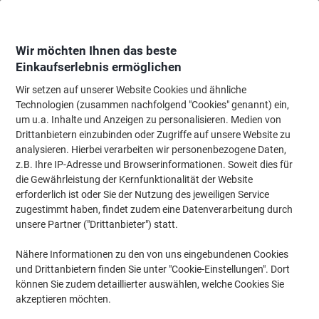
Skip
Skip
to
to
Content
Navigation
Wir möchten Ihnen das beste
Einkaufserlebnis ermöglichen
Wir setzen auf unserer Website Cookies und ähnliche
Startseite
Papier, Versand & Pakete
Papier & Etiketten
Etiketten
Adres
Technologien (zusammen nachfolgend "Cookies" genannt) ein,
um u.a. Inhalte und Anzeigen zu personalisieren. Medien von
AVERY Zweckform ultragrip Mehrzwecketiketten 3651
Drittanbietern einzubinden oder Zugriffe auf unsere Website zu
Selbsthaftend A4 Weiss 52,5 x 29,7 mm 100 Blatt à 40
analysieren. Hierbei verarbeiten wir personenbezogene Daten,
Etiketten
z.B. Ihre IP-Adresse und Browserinformationen. Soweit dies für
die Gewährleistung der Kernfunktionalität der Website
erforderlich ist oder Sie der Nutzung des jeweiligen Service
Marke:
AVERY Zweckform
Artikelnr.:
3651
zugestimmt haben, findet zudem eine Datenverarbeitung durch
unsere Partner ("Drittanbieter") statt.
Nachhaltig
Nähere Informationen zu den von uns eingebundenen Cookies
und Drittanbietern finden Sie unter "Cookie-Einstellungen". Dort
können Sie zudem detaillierter auswählen, welche Cookies Sie
akzeptieren möchten.