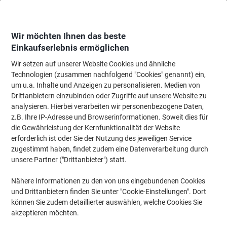
Skip
Skip
to
to
Content
Navigation
Wir möchten Ihnen das beste
Einkaufserlebnis ermöglichen
Wir setzen auf unserer Website Cookies und ähnliche
Startseite
Papier, Versand & Pakete
Papier & Etiketten
Etiketten
Adres
Technologien (zusammen nachfolgend "Cookies" genannt) ein,
um u.a. Inhalte und Anzeigen zu personalisieren. Medien von
AVERY Zweckform Abziehhilfe QuickPEEL,ultragrip
Drittanbietern einzubinden oder Zugriffe auf unsere Website zu
Mehrzwecketiketten 3666 Selbsthaftend A4 Weiss 38 x
analysieren. Hierbei verarbeiten wir personenbezogene Daten,
21,2 mm 100 Blatt à 65 Etiketten
z.B. Ihre IP-Adresse und Browserinformationen. Soweit dies für
die Gewährleistung der Kernfunktionalität der Website
erforderlich ist oder Sie der Nutzung des jeweiligen Service
Marke:
AVERY Zweckform
Artikelnr.:
3666
zugestimmt haben, findet zudem eine Datenverarbeitung durch
unsere Partner ("Drittanbieter") statt.
Nachhaltig
Nähere Informationen zu den von uns eingebundenen Cookies
und Drittanbietern finden Sie unter "Cookie-Einstellungen". Dort
können Sie zudem detaillierter auswählen, welche Cookies Sie
akzeptieren möchten.