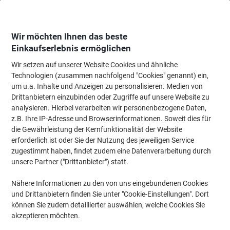
Skip
Skip
to
to
Content
Navigation
Wir möchten Ihnen das beste
Einkaufserlebnis ermöglichen
Wir setzen auf unserer Website Cookies und ähnliche
Startseite
Papier, Versand & Pakete
Papier & Etiketten
Etiketten
Adres
Technologien (zusammen nachfolgend "Cookies" genannt) ein,
um u.a. Inhalte und Anzeigen zu personalisieren. Medien von
AVERY Zweckform Abziehhilfe QuickPEEL,ultragrip
Drittanbietern einzubinden oder Zugriffe auf unsere Website zu
Mehrzwecketiketten 3667-200 Selbsthaftend A4 Weiss
analysieren. Hierbei verarbeiten wir personenbezogene Daten,
48,5 x 16,9 mm 220 Blatt à 64 Etiketten
z.B. Ihre IP-Adresse und Browserinformationen. Soweit dies für
die Gewährleistung der Kernfunktionalität der Website
erforderlich ist oder Sie der Nutzung des jeweiligen Service
Marke:
AVERY Zweckform
Artikelnr.:
5000316
zugestimmt haben, findet zudem eine Datenverarbeitung durch
unsere Partner ("Drittanbieter") statt.
Nachhaltig
Nähere Informationen zu den von uns eingebundenen Cookies
und Drittanbietern finden Sie unter "Cookie-Einstellungen". Dort
können Sie zudem detaillierter auswählen, welche Cookies Sie
akzeptieren möchten.