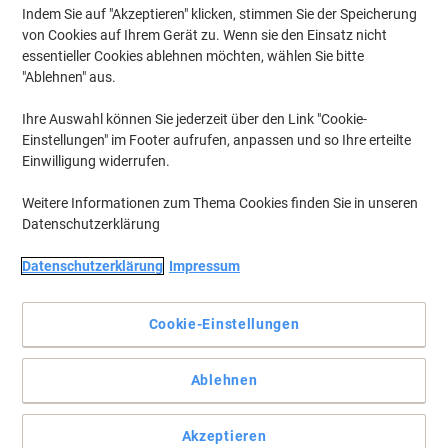
Indem Sie auf "Akzeptieren" klicken, stimmen Sie der Speicherung
von Cookies auf Ihrem Gerät zu. Wenn sie den Einsatz nicht
essentieller Cookies ablehnen möchten, wählen Sie bitte
"Ablehnen" aus.
Ihre Auswahl können Sie jederzeit über den Link "Cookie-
Einstellungen" im Footer aufrufen, anpassen und so Ihre erteilte
Einwilligung widerrufen.
Weitere Informationen zum Thema Cookies finden Sie in unseren
Datenschutzerklärung
Eimer in Haushalts-Qualität damit sie schneller und einfacher
Datenschutzerklärung
Impressum
mit der Arbeit fertig werden
Der Betra Eimer ist unerlässlich für jeden Haushalt oder jedes
Cookie-Einstellungen
Büro. In verschiedenen Farben erhältlich, bekommt jeder Eimer
seine eigene Aufgabe.
Vollständige Beschreibung lesen
Ablehnen
Mehr Kaufen,
Mehr Sparen
CHF 5.45
pro Stück
Akzeptieren
Ab 2 Stück