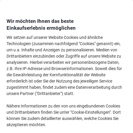
Skip
Skip
to
to
Content
Navigation
Wir möchten Ihnen das beste
Einkaufserlebnis ermöglichen
Wir setzen auf unserer Website Cookies und ähnliche
Startseite
Reinigung & Hygiene
Reinigung & Hygiene
Reinigungsartikel
Technologien (zusammen nachfolgend "Cookies" genannt) ein,
um u.a. Inhalte und Anzeigen zu personalisieren. Medien von
BETRA Eimer 12 Liter Blau
Drittanbietern einzubinden oder Zugriffe auf unsere Website zu
analysieren. Hierbei verarbeiten wir personenbezogene Daten,
z.B. Ihre IP-Adresse und Browserinformationen. Soweit dies für
Marke:
BETRA
Artikelnr.:
8227080
die Gewährleistung der Kernfunktionalität der Website
erforderlich ist oder Sie der Nutzung des jeweiligen Service
zugestimmt haben, findet zudem eine Datenverarbeitung durch
unsere Partner ("Drittanbieter") statt.
Nähere Informationen zu den von uns eingebundenen Cookies
und Drittanbietern finden Sie unter "Cookie-Einstellungen". Dort
können Sie zudem detaillierter auswählen, welche Cookies Sie
akzeptieren möchten.