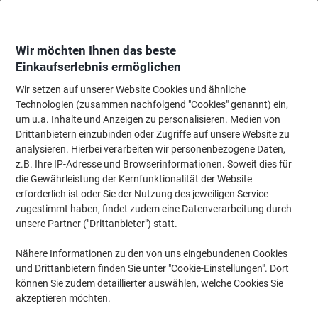
Skip
Skip
to
to
Content
Navigation
Wir möchten Ihnen das beste
Einkaufserlebnis ermöglichen
Wir setzen auf unserer Website Cookies und ähnliche
Startseite
Reinigung & Hygiene
Reinigung & Hygiene
Reinigungsartikel
Technologien (zusammen nachfolgend "Cookies" genannt) ein,
um u.a. Inhalte und Anzeigen zu personalisieren. Medien von
BETRA Eimer 12 Liter Rot
Drittanbietern einzubinden oder Zugriffe auf unsere Website zu
analysieren. Hierbei verarbeiten wir personenbezogene Daten,
z.B. Ihre IP-Adresse und Browserinformationen. Soweit dies für
Marke:
BETRA
Artikelnr.:
3900415
die Gewährleistung der Kernfunktionalität der Website
erforderlich ist oder Sie der Nutzung des jeweiligen Service
zugestimmt haben, findet zudem eine Datenverarbeitung durch
unsere Partner ("Drittanbieter") statt.
Nähere Informationen zu den von uns eingebundenen Cookies
und Drittanbietern finden Sie unter "Cookie-Einstellungen". Dort
können Sie zudem detaillierter auswählen, welche Cookies Sie
akzeptieren möchten.