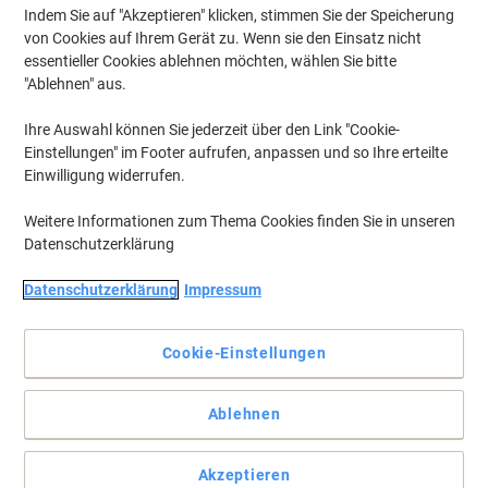
Indem Sie auf "Akzeptieren" klicken, stimmen Sie der Speicherung
von Cookies auf Ihrem Gerät zu. Wenn sie den Einsatz nicht
essentieller Cookies ablehnen möchten, wählen Sie bitte
"Ablehnen" aus.
Ihre Auswahl können Sie jederzeit über den Link "Cookie-
Einstellungen" im Footer aufrufen, anpassen und so Ihre erteilte
Einwilligung widerrufen.
Weitere Informationen zum Thema Cookies finden Sie in unseren
Datenschutzerklärung
Eimer in Haushalts-Qualität damit sie schneller und einfacher
Datenschutzerklärung
Impressum
mit der Arbeit fertig werden
Der Betra Eimer ist unerlässlich für jeden Haushalt oder jedes
Cookie-Einstellungen
Büro. In verschiedenen Farben erhältlich, bekommt jeder Eimer
seine eigene Aufgabe.
Vollständige Beschreibung lesen
Ablehnen
Mehr Kaufen,
Mehr Sparen
CHF 5.15
pro Stück
Akzeptieren
Ab 2 Stück