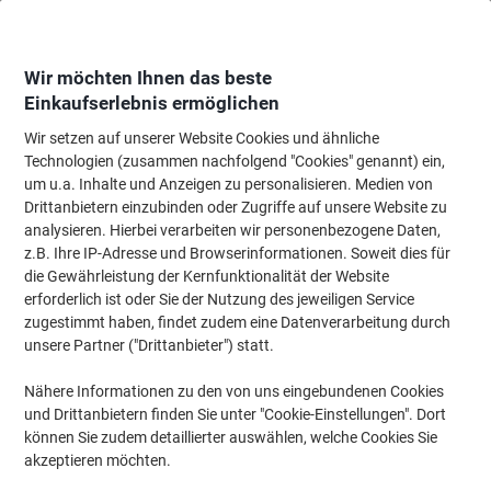
Skip
Skip
to
to
Content
Navigation
Wir möchten Ihnen das beste
Einkaufserlebnis ermöglichen
Wir setzen auf unserer Website Cookies und ähnliche
Startseite
Reinigung & Hygiene
Reinigung & Hygiene
Reinigungsartikel
Technologien (zusammen nachfolgend "Cookies" genannt) ein,
um u.a. Inhalte und Anzeigen zu personalisieren. Medien von
BETRA Wasserschieber 34 x 3,5 cm Silber
Drittanbietern einzubinden oder Zugriffe auf unsere Website zu
analysieren. Hierbei verarbeiten wir personenbezogene Daten,
z.B. Ihre IP-Adresse und Browserinformationen. Soweit dies für
Marke:
BETRA
Artikelnr.:
1717195
die Gewährleistung der Kernfunktionalität der Website
erforderlich ist oder Sie der Nutzung des jeweiligen Service
zugestimmt haben, findet zudem eine Datenverarbeitung durch
unsere Partner ("Drittanbieter") statt.
Nähere Informationen zu den von uns eingebundenen Cookies
und Drittanbietern finden Sie unter "Cookie-Einstellungen". Dort
können Sie zudem detaillierter auswählen, welche Cookies Sie
akzeptieren möchten.