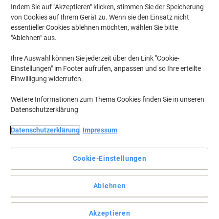
Indem Sie auf "Akzeptieren" klicken, stimmen Sie der Speicherung
von Cookies auf Ihrem Gerät zu. Wenn sie den Einsatz nicht
essentieller Cookies ablehnen möchten, wählen Sie bitte
"Ablehnen" aus.
Ihre Auswahl können Sie jederzeit über den Link "Cookie-
Einstellungen" im Footer aufrufen, anpassen und so Ihre erteilte
Einwilligung widerrufen.
Weitere Informationen zum Thema Cookies finden Sie in unseren
Datenschutzerklärung
Halten Sie Ihr Haus oder Arbeitsplatz sauber und ordentlich
Datenschutzerklärung
Impressum
Ein Qualitäts-Wasserschieber von BETRA der sich gut für die
Böden in ihrer Arbeitsumgebung eignet
Cookie-Einstellungen
Vollständige Beschreibung lesen
Mehr Kaufen,
Mehr Sparen
Ablehnen
CHF 3.95
pro Stück
Ab 2 Stück
CHF 4.27 inkl. MwSt
Akzeptieren
CHF 39.50 / m exkl. MwSt