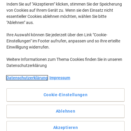
Indem Sie auf "Akzeptieren" klicken, stimmen Sie der Speicherung
von Cookies auf Ihrem Gerät zu. Wenn sie den Einsatz nicht
essentieller Cookies ablehnen möchten, wählen Sie bitte
"Ablehnen" aus.
Ihre Auswahl können Sie jederzeit über den Link "Cookie-
Einstellungen" im Footer aufrufen, anpassen und so Ihre erteilte
Einwilligung widerrufen.
Weitere Informationen zum Thema Cookies finden Sie in unseren
Datenschutzerklärung
Glänzende Oberflächen in wenigen Minuten
Datenschutzerklärung
Impressum
Fensterputzen ist eine lästige Aufgabe, aber mit diesem
Handabzieher von Betra können Sie schnell und streifenfrei
Cookie-Einstellungen
reinigen
Vollständige Beschreibung lesen
Ablehnen
Mehr Kaufen,
Mehr Sparen
CHF 24.75
pro Stück
Ab 4 Stück
Akzeptieren
CHF 26.75 inkl. MwSt