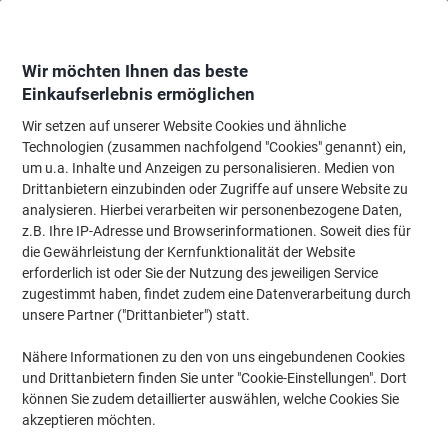
Skip
Skip
to
to
Content
Navigation
Wir möchten Ihnen das beste
Einkaufserlebnis ermöglichen
Wir setzen auf unserer Website Cookies und ähnliche
Startseite
Reinigung & Hygiene
Reinigung & Hygiene
Reinigungsartikel
Technologien (zusammen nachfolgend "Cookies" genannt) ein,
um u.a. Inhalte und Anzeigen zu personalisieren. Medien von
BETRA Wasserschieber HACCP 40 x 7,5 cm Weiß
Drittanbietern einzubinden oder Zugriffe auf unsere Website zu
analysieren. Hierbei verarbeiten wir personenbezogene Daten,
z.B. Ihre IP-Adresse und Browserinformationen. Soweit dies für
Marke:
BETRA
Artikelnr.:
1929798
die Gewährleistung der Kernfunktionalität der Website
erforderlich ist oder Sie der Nutzung des jeweiligen Service
zugestimmt haben, findet zudem eine Datenverarbeitung durch
unsere Partner ("Drittanbieter") statt.
Nähere Informationen zu den von uns eingebundenen Cookies
und Drittanbietern finden Sie unter "Cookie-Einstellungen". Dort
können Sie zudem detaillierter auswählen, welche Cookies Sie
akzeptieren möchten.