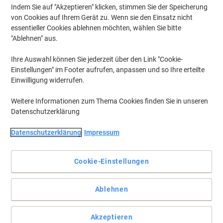
Indem Sie auf "Akzeptieren" klicken, stimmen Sie der Speicherung
von Cookies auf Ihrem Gerät zu. Wenn sie den Einsatz nicht
essentieller Cookies ablehnen möchten, wählen Sie bitte
"Ablehnen" aus.
Ihre Auswahl können Sie jederzeit über den Link "Cookie-
Einstellungen" im Footer aufrufen, anpassen und so Ihre erteilte
Einwilligung widerrufen.
Weitere Informationen zum Thema Cookies finden Sie in unseren
Datenschutzerklärung
Für saubere Fußböden im Handumdrehen mit Betra
Datenschutzerklärung
Impressum
Dieser Betra Wischmop hat eine besonders hohe Saugfähigkeit
und ist für sauberen Böden in Ihrem Haushalt unentbehrlich.
Cookie-Einstellungen
Lassen Sie Ihre Böden in neuem Glanz erstrahlen und nutzen Sie
diesen Wischmop für Ihre Nasswischanwendungen.
Vollständige Beschreibung lesen
Ablehnen
Mehr Kaufen,
Mehr Sparen
CHF 10.95
pro Pack
Akzeptieren
Ab 2 Pack