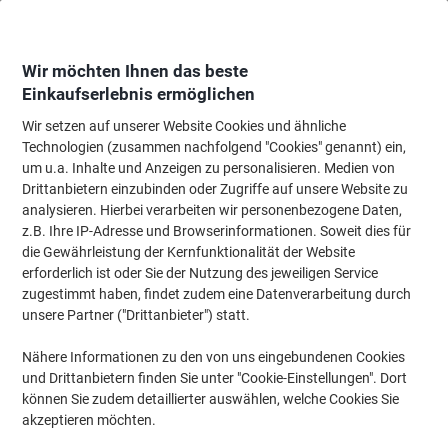
Skip
Skip
to
to
Content
Navigation
Wir möchten Ihnen das beste
Einkaufserlebnis ermöglichen
Wir setzen auf unserer Website Cookies und ähnliche
Startseite
Reinigung & Hygiene
Reinigung & Hygiene
Reinigungsartikel
Technologien (zusammen nachfolgend "Cookies" genannt) ein,
um u.a. Inhalte und Anzeigen zu personalisieren. Medien von
BETRA Wischmopp Blau 2 Stück
Drittanbietern einzubinden oder Zugriffe auf unsere Website zu
analysieren. Hierbei verarbeiten wir personenbezogene Daten,
z.B. Ihre IP-Adresse und Browserinformationen. Soweit dies für
Marke:
BETRA
Artikelnr.:
5921002
die Gewährleistung der Kernfunktionalität der Website
erforderlich ist oder Sie der Nutzung des jeweiligen Service
zugestimmt haben, findet zudem eine Datenverarbeitung durch
unsere Partner ("Drittanbieter") statt.
Nähere Informationen zu den von uns eingebundenen Cookies
und Drittanbietern finden Sie unter "Cookie-Einstellungen". Dort
können Sie zudem detaillierter auswählen, welche Cookies Sie
akzeptieren möchten.