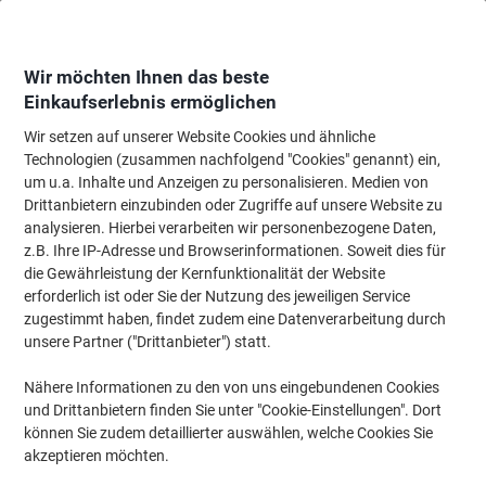
Skip
Skip
to
to
Content
Navigation
Wir möchten Ihnen das beste
Einkaufserlebnis ermöglichen
Wir setzen auf unserer Website Cookies und ähnliche
Startseite
Meetings & Präsentation
Meetings & Präsentation
Visuelle K
Technologien (zusammen nachfolgend "Cookies" genannt) ein,
um u.a. Inhalte und Anzeigen zu personalisieren. Medien von
Bi-Office Infoständer A4 Aluminium Silber SUP0302
Drittanbietern einzubinden oder Zugriffe auf unsere Website zu
analysieren. Hierbei verarbeiten wir personenbezogene Daten,
z.B. Ihre IP-Adresse und Browserinformationen. Soweit dies für
Marke:
Bi-Office
Artikelnr.:
1063344
die Gewährleistung der Kernfunktionalität der Website
erforderlich ist oder Sie der Nutzung des jeweiligen Service
zugestimmt haben, findet zudem eine Datenverarbeitung durch
unsere Partner ("Drittanbieter") statt.
Nähere Informationen zu den von uns eingebundenen Cookies
und Drittanbietern finden Sie unter "Cookie-Einstellungen". Dort
können Sie zudem detaillierter auswählen, welche Cookies Sie
akzeptieren möchten.