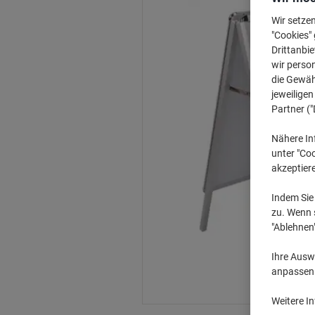
Wir setze
"Cookies" 
Drittanbie
wir perso
die Gewähr
jeweilige
Partner ("
Nähere In
unter "Coo
akzeptier
Indem Sie 
zu. Wenn s
"Ablehnen
Ihre Auswa
anpassen u
Weitere I