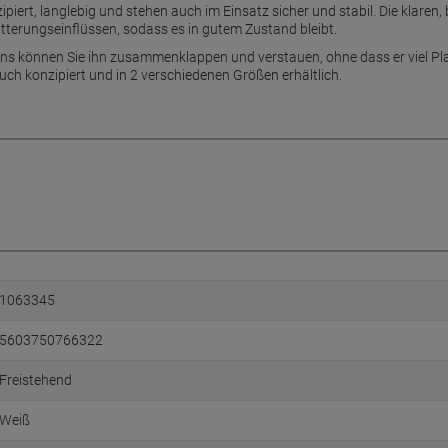
piert, langlebig und stehen auch im Einsatz sicher und stabil. Die klaren,
itterungseinflüssen, sodass es in gutem Zustand bleibt.
ns können Sie ihn zusammenklappen und verstauen, ohne dass er viel Pla
uch konzipiert und in 2 verschiedenen Größen erhältlich.
1063345
5603750766322
Freistehend
Weiß