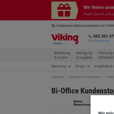
Skip
Skip
Wir feiern uns
to
to
Content
Navigation
Feiern Sie mit uns 
Kostenlose Lieferung innerhalb von 2 We
Kostenlose Rücksendung*
3 Jahre 
062 561 07
Kundenservice
Bewirtung
Reinigung
Wartung 
& Küche
& Hygiene
Sicherheit
Beratung
Shops
Angebote & 
Startseite
Meetings & Präsentation
Meet
Bi-Office Kundenst
Ma
Wir möc