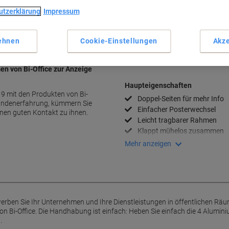
utzerklärung
Impressum
Menge
Zu einer Liste
ehnen
Cookie-Einstellungen
Akze
Lieferinformationen
Payme
en von Bi-Office zur Anzeige
Haupteigenschaften
19 mit den Produkten von Bi-
Doppel-Seiten für mehr Info
Kundenerfahrung, kümmern Sie
Einfacher Posterwechsel
inen guten Kontakt zu ihnen.
Leicht tragbarer Rahmen
Klappt mühelos zusammen
Mehr anzeigen
erben Sie Ihr Unternehmen und Ihre Dienstleistungen in öffentlichen Rä
n Bi-Office. Die Handhabung ist einfach: Heben Sie einfach die 4 Alumin
.