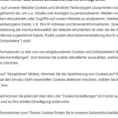
Wechseln und spa
n auf unserer Website Cookies und ähnliche Technologien (zusammen na
genannt) ein, um u.a. Inhalte und Anzeigen zu personalisieren. Medien v
Viking Kundenstop
tern einzubinden oder Zugriffe auf unsere Website zu analysieren. Hierbei
Stahl Silber Wette
nenbezogene Daten, z.B. Ihre IP-Adresse und Browserinformationen. Sowe
CHF 59.95
leistung der Kernfunktionalität der Website erforderlich ist oder Sie der
n Service zugestimmt haben, findet zudem eine Datenverarbeitung durch 
Drittanbieter") statt.
Mehr Kaufen,
Mehr Sparen
CHF 154.95
pro Stück
formationen zu den von uns eingebundenen Cookies und Drittanbietern fi
Ab 5 Stüc
kie-Einstellungen". Dort können Sie zudem detaillierter auswählen, welch
CHF 167.50 inkl. MwSt
en möchten.
Menge
exkl. MwSt
auf "Akzeptieren" klicken, stimmen Sie der Speicherung von Cookies auf 
ie den Einsatz nicht essentieller Cookies ablehnen möchten, wählen Sie b
Stück
1-2
CHF 174.95
" aus.
Stück
3-4
CHF 164.95
hl können Sie jederzeit über den Link "Cookie-Einstellungen" im Footer au
Stück
5+
CHF 154.95
nd so Ihre erteilte Einwilligung widerrufen.
nformationen zum Thema Cookies finden Sie in unseren Datenschutzerkl
Aktuell verfügbar
Lieferung 2-3 We