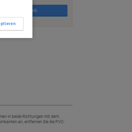
In den Warenkorb
ptieren
nt methods
umen in beide Richtungen mit dem
iumkanten an, entfernen Sie die PVC-