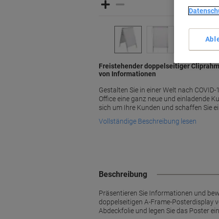
Datensch
Abl
Freistehender doppelseitiger Cliprahm
von Informationen
Gestalten Sie in einer Welt nach COVID-
Office eine ganz neue und einladende 
sich um Ihre Kunden und schaffen Sie e
Vollständige Beschreibung lesen
Beschreibung
Präsentieren Sie Informationen und bew
doppelseitigen A-Frame-Posterdisplay vo
Abdeckfolie und legen Sie das Poster ein