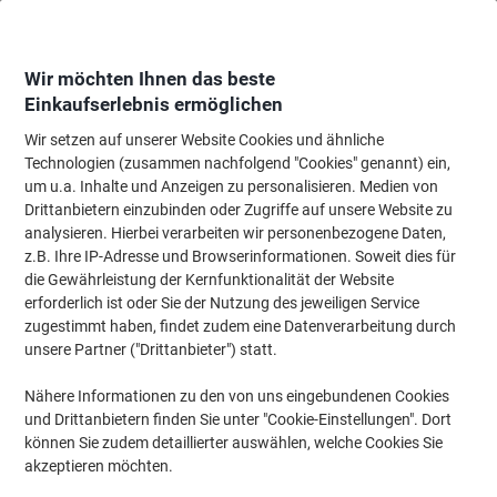
Skip
Skip
to
to
Content
Navigation
Wir möchten Ihnen das beste
Einkaufserlebnis ermöglichen
Wir setzen auf unserer Website Cookies und ähnliche
Startseite
Bürobedarf
Schreiben & Zeichnen
Marker
Whiteboard-Mar
Technologien (zusammen nachfolgend "Cookies" genannt) ein,
um u.a. Inhalte und Anzeigen zu personalisieren. Medien von
BIC 1701 Non-permanent Whiteboard-Marker Blau Breit
Drittanbietern einzubinden oder Zugriffe auf unsere Website zu
Rundspitze - 51% Recycelt 12 Stück
analysieren. Hierbei verarbeiten wir personenbezogene Daten,
z.B. Ihre IP-Adresse und Browserinformationen. Soweit dies für
die Gewährleistung der Kernfunktionalität der Website
Marke:
BIC
Artikelnr.:
1297911
erforderlich ist oder Sie der Nutzung des jeweiligen Service
zugestimmt haben, findet zudem eine Datenverarbeitung durch
unsere Partner ("Drittanbieter") statt.
Nachhaltig
Nähere Informationen zu den von uns eingebundenen Cookies
und Drittanbietern finden Sie unter "Cookie-Einstellungen". Dort
können Sie zudem detaillierter auswählen, welche Cookies Sie
akzeptieren möchten.