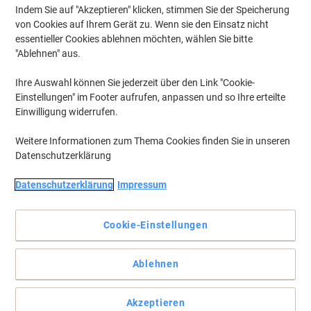
Indem Sie auf "Akzeptieren" klicken, stimmen Sie der Speicherung
von Cookies auf Ihrem Gerät zu. Wenn sie den Einsatz nicht
essentieller Cookies ablehnen möchten, wählen Sie bitte
"Ablehnen" aus.
Ihre Auswahl können Sie jederzeit über den Link "Cookie-
Einstellungen" im Footer aufrufen, anpassen und so Ihre erteilte
Einwilligung widerrufen.
Weitere Informationen zum Thema Cookies finden Sie in unseren
Datenschutzerklärung
Datenschutzerklärung
Impressum
Cookie-Einstellungen
Überzeugende Qualität von BIC
Ablehnen
Sie sind auf der Suche nach einem Whiteboard-Marker? Dann
nehmen Sie doch das Modell 1701 von BIC und lassen Sie sich
ganz leicht überzeugen.
Akzeptieren