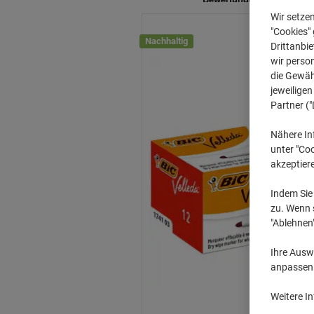
Wir setze
"Cookies" 
Nachhaltig
Drittanbie
wir perso
die Gewähr
jeweilige
Partner ("
Nähere In
unter "Coo
akzeptier
Indem Sie 
zu. Wenn s
"Ablehnen
Ihre Auswa
anpassen u
Weitere I