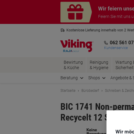
Skip
Skip
Wir feiern uns
to
to
Content
Navigation
Feiern Sie mit uns 
Kostenlose Lieferung innerhalb von 2 We
Kostenlose Rücksendung*
3 Jahre 
062 561 07
Kundenservice
Bewirtung
Reinigung
Wartung 
& Küche
& Hygiene
Sicherheit
Beratung
Shops
Angebote & 
Startseite
Bürobedarf
Schreiben & Zeic
BIC 1741 Non-perma
Recycelt 12 Stück
Ma
Wir möc