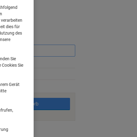
chfolgend
on
 verarbeiten
it dies für
 Nutzung des
unsere
Sie
sparen
nden Sie
6%
e Cookies Sie
13%
Ihrem Gerät
rktage
itte
In den Warenkorb
frufen,
ärung
nt methods