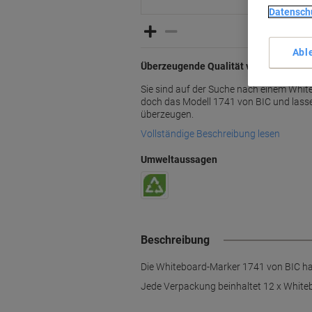
Datensch
Abl
Überzeugende Qualität von BIC
Sie sind auf der Suche nach einem Whi
doch das Modell 1741 von BIC und lassen
überzeugen.
Vollständige Beschreibung lesen
Umweltaussagen
Beschreibung
Die Whiteboard-Marker 1741 von BIC hab
Jede Verpackung beinhaltet 12 x White