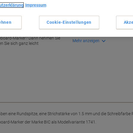
utzerklärung
Impressum
Haupteigenschaften
Rundspitze für präzises Schr
1.5 mm Strichstärke
ehnen
Cookie-Einstellungen
Akze
Set mit 12 Markern
Knallige rote Schreibfarbe
teboard-Marker? Dann nehmen Sie
Mehr anzeigen
 Sie sich ganz leicht
en eine Rundspitze, eine Strichstärke von 1.5 mm und die Schreibfarbe 
board-Marker der Marke BIC als Modellvariante 1741.