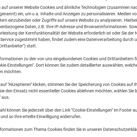
n auf unserer Website Cookies und ähnliche Technologien (zusammen na
Mehr Kaufen,
Mehr Sparen
CHF 14.45
pro Pack
genannt) ein, um u.a. Inhalte und Anzeigen zu personalisieren. Medien v
Ab 3 Pack
tern einzubinden oder Zugriffe auf unsere Website zu analysieren. Hierbei
CHF 15.62 inkl. MwSt
nenbezogene Daten, z.B. Ihre IP-Adresse und Browserinformationen. Sowe
leistung der Kernfunktionalität der Website erforderlich ist oder Sie der
n Service zugestimmt haben, findet zudem eine Datenverarbeitung durch 
Menge
exkl. MwSt
Drittanbieter") statt.
Pack
1
CHF 16.65
formationen zu den von uns eingebundenen Cookies und Drittanbietern fi
Pack
2
CHF 15.55
-
kie-Einstellungen". Dort können Sie zudem detaillierter auswählen, welch
en möchten.
Pack
3+
CHF 14.45
-
auf "Akzeptieren" klicken, stimmen Sie der Speicherung von Cookies auf 
Aktuell verfügbar
Lieferung 1-2 We
ie den Einsatz nicht essentieller Cookies ablehnen möchten, wählen Sie b
" aus.
Menge
hl können Sie jederzeit über den Link "Cookie-Einstellungen" im Footer au
Zu einer Liste
nd so Ihre erteilte Einwilligung widerrufen.
nformationen zum Thema Cookies finden Sie in unseren Datenschutzerkl
Lieferinformationen
Payme