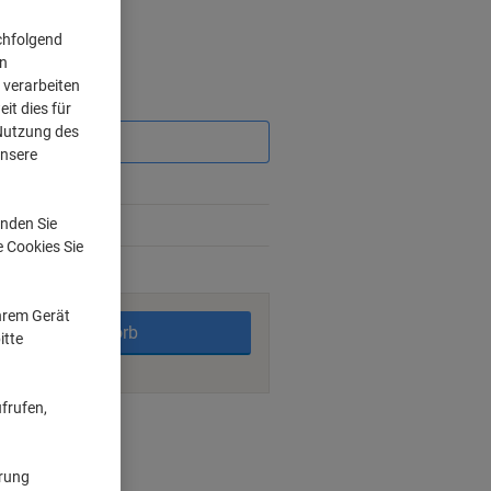
chfolgend
on
 verarbeiten
Sie
it dies für
sparen
 Nutzung des
unsere
2%
nden Sie
5%
e Cookies Sie
rktage
Ihrem Gerät
In den Warenkorb
itte
frufen,
nt methods
ärung