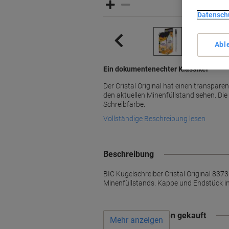
Datensch
Abl
Ein dokumentenechter Klassiker
Der Cristal Original hat einen transpare
den aktuellen Minenfüllstand sehen. Di
Schreibfarbe.
Vollständige Beschreibung lesen
Beschreibung
BIC Kugelschreiber Cristal Original 837
Minenfüllstands. Kappe und Endstück in 
Wird oft zusammen gekauft
Mehr anzeigen