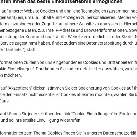
hten Ihnen das beste Einkaufserlebnis ermöglichen
CHF 19.55
pro Pack
Ab 3 Pack
n auf unserer Website Cookies und ähnliche Technologien (zusammen na
CHF 21.13 inkl. MwSt
genannt) ein, um u.a. Inhalte und Anzeigen zu personalisieren. Medien v
tern einzubinden oder Zugriffe auf unsere Website zu analysieren. Hierbei
Menge
exkl. MwSt
nenbezogene Daten, z.B. Ihre IP-Adresse und Browserinformationen. Sowe
leistung der Kernfunktionalität der Website erforderlich ist oder Sie der
Pack
1
CHF 20.75
n Service zugestimmt haben, findet zudem eine Datenverarbeitung durch 
Drittanbieter") statt.
Pack
2
CHF 20.15
-
Pack
formationen zu den von uns eingebundenen Cookies und Drittanbietern fi
3+
CHF 19.55
-
kie-Einstellungen". Dort können Sie zudem detaillierter auswählen, welch
en möchten.
Aktuell verfügbar
Lieferung 1-2 We
auf "Akzeptieren" klicken, stimmen Sie der Speicherung von Cookies auf 
Menge
ie den Einsatz nicht essentieller Cookies ablehnen möchten, wählen Sie b
" aus.
Zu einer Liste
hl können Sie jederzeit über den Link "Cookie-Einstellungen" im Footer au
Lieferinformationen
Payme
nd so Ihre erteilte Einwilligung widerrufen.
Haupteigenschaften
nformationen zum Thema Cookies finden Sie in unseren Datenschutzerkl