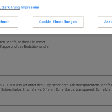
Klassischer Kugelschreiber
utzerklärung
Impressum
Transparenter Schaft
Kontrolle des Minenfüllstand
Kappe in Schreibfarbe
ehnen
Cookie-Einstellungen
Akze
Mehr anzeigen
nten Schaft, so dass Sie immer
e Kappe und das Endstück sind in
3631. Der Klassiker unter den Kugelschreibern. Mit transparentem Schaft 
Schreibfarbe. Strichstärke: 0,4 mm. Schaftfarbe: transparent. Schreibfa