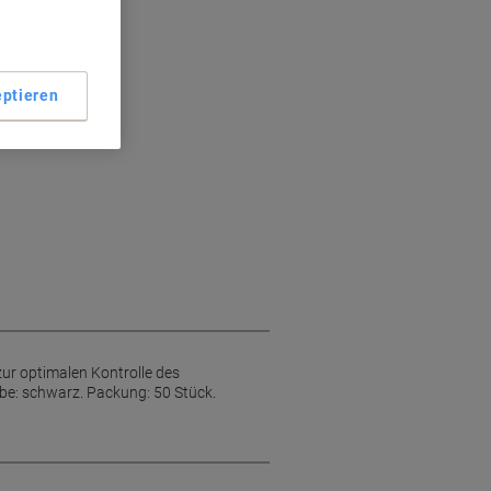
s
ptieren
zur optimalen Kontrolle des
rbe: schwarz. Packung: 50 Stück.