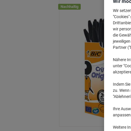
Wir möc
Nachhaltig
Wir setze
"Cookies" 
Drittanbie
wir perso
die Gewähr
jeweilige
Partner ("
Nähere In
unter "Coo
akzeptier
Indem Sie 
zu. Wenn s
"Ablehnen
Ihre Auswa
anpassen u
Weitere I