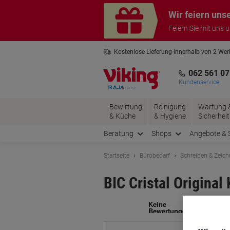
Skip
Skip
Wir feiern uns
to
to
Content
Navigation
Feiern Sie mit uns 
Kostenlose Lieferung innerhalb von 2 We
Kostenlose Rücksendung*
3 Jahre 
062 561 07
Kundenservice
Bewirtung
Reinigung
Wartung 
& Küche
& Hygiene
Sicherheit
Beratung
Shops
Angebote & 
Startseite
Bürobedarf
Schreiben & Zeic
BIC Cristal Origina
Ma