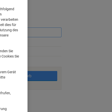
chfolgend
on
 verarbeiten
Sie
it dies für
sparen
 Nutzung des
unsere
2%
nden Sie
5%
e Cookies Sie
rktage
Ihrem Gerät
In den Warenkorb
itte
frufen,
nt methods
ärung