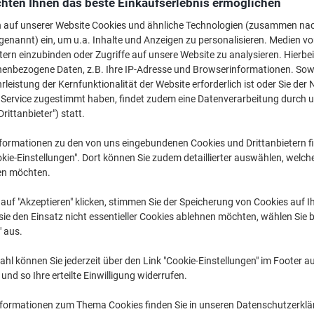
hten Ihnen das beste Einkaufserlebnis ermöglichen
CHF 34.45
pro Pack
Ab 3 Pack
n auf unserer Website Cookies und ähnliche Technologien (zusammen na
CHF 37.24 inkl. MwSt
genannt) ein, um u.a. Inhalte und Anzeigen zu personalisieren. Medien v
tern einzubinden oder Zugriffe auf unsere Website zu analysieren. Hierbei
Menge
exkl. MwSt
nenbezogene Daten, z.B. Ihre IP-Adresse und Browserinformationen. Sowe
leistung der Kernfunktionalität der Website erforderlich ist oder Sie der
Pack
1
CHF 36.45
n Service zugestimmt haben, findet zudem eine Datenverarbeitung durch 
Drittanbieter") statt.
Pack
2
CHF 35.45
-
Pack
formationen zu den von uns eingebundenen Cookies und Drittanbietern fi
3+
CHF 34.45
-
kie-Einstellungen". Dort können Sie zudem detaillierter auswählen, welch
en möchten.
Aktuell verfügbar
Lieferung 2-3 We
auf "Akzeptieren" klicken, stimmen Sie der Speicherung von Cookies auf 
Menge
ie den Einsatz nicht essentieller Cookies ablehnen möchten, wählen Sie b
" aus.
Zu einer Liste
hl können Sie jederzeit über den Link "Cookie-Einstellungen" im Footer au
Lieferinformationen
Payme
nd so Ihre erteilte Einwilligung widerrufen.
nformationen zum Thema Cookies finden Sie in unseren Datenschutzerkl