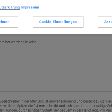
utzerklärung
Impressum
ehnen
Cookie-Einstellungen
Akze
reiber werden Sie keine
ugelschreiber in der 60er Box ist umweltschonend und besteht zu 62 % aus
r mittleren Spitze, die 0,4 mm schreibt und sich auch für anderweitige Sc
en, runden, durchsichtigen Schaft, der bequem in der Hand liegt. Pro Pac