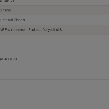
Einziehbar
0.4 mm
Tinte auf Ölbasis
NF Environnement Ecolabel
Recycelt 62%
elschreiber