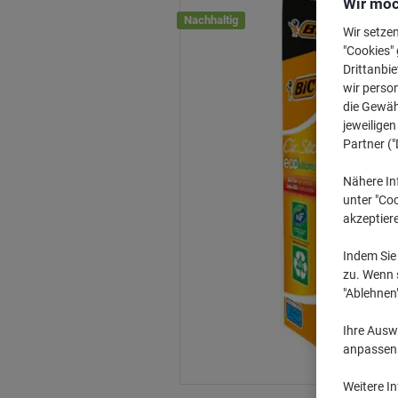
Wir möc
Nachhaltig
Wir setze
"Cookies" 
Drittanbie
wir perso
die Gewähr
jeweilige
Partner ("
Nähere In
unter "Coo
akzeptier
Indem Sie 
zu. Wenn s
"Ablehnen
Ihre Auswa
anpassen u
Weitere I