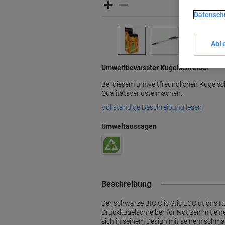
Datensch
Abl
Umweltbewusster Kugelschreiber
Bei diesem umweltfreundlichen Kugelsch
Qualitätsverluste machen.
Vollständige Beschreibung lesen
Umweltaussagen
Beschreibung
Der schwarze BIC Clic Stic ECOlutions K
Druckkugelschreiber für Notizen mit eine
sich in seinem Design mit seinem schmal