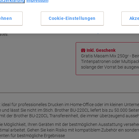
utzerklärung
Impressum
Kompatibel mit Brother Gerä
Hohe Druckkapazität von 50'
Stabile Druckqualität
ehnen
Cookie-Einstellungen
Akze
r Drucker
Brillante Farbwiedergabe
glicht eine einwandfreie und
Mehr anzeigen
ätes.
Inkl. Geschenk
Gratis Maoam Mix 250gr - Bei
Tintenpatronen oder Multipac
solange der Vorrat bei ausgewä
 ideal für professionelles Drucken im Home-Office oder im kleinen Unterne
und lässt Sie nicht im Stich. Brother BU-220CL liefert bis zu 50.000 Seite
n mit der Brother BU-220CL Transfereinheit, die immer überzeugend ausse
ie Möglichkeit, Ihren Geräten mit der bestmöglichen Ausstattung versehe
timal arbeitet. Gehen Sie kein Risiko mit kompatiblem Zubehör ein sondern
enten für bestmögliche Ergebnisse