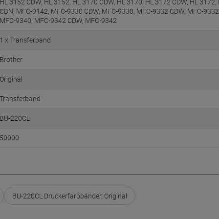
HL 3152 CDW, HL 3152, HL 3170 CDW, HL 3170, HL 3172 CDW, HL 3172
CDN, MFC-9142, MFC-9330 CDW, MFC-9330, MFC-9332 CDW, MFC-9332
MFC-9340, MFC-9342 CDW, MFC-9342
1 x Transferband
Brother
Original
Transferband
BU-220CL
50000
BU-220CL Druckerfarbbänder, Original