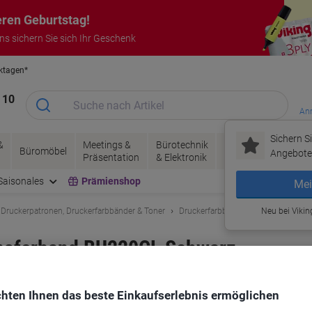
eren Geburtstag!
uns sichern Sie sich Ihr Geschenk
rktagen*
Garantie auf alle Produkte
 10
Anm
Sichern Si
&
Meetings &
Bürotechnik
Tinte &
Papier, V
Büromöbel
Angebote 
Präsentation
& Elektronik
Toner
& Pakete
Saisonales
Prämienshop
Mei
 Druckerpatronen, Druckerfarbbänder & Toner
Druckerfarbbänder
Neu bei Vikin
Druckerfarbbä
ransferband BU220CL Schwarz
rke:
Brother
Artikelnr.:
5080945
hten Ihnen das beste Einkaufserlebnis ermöglichen
Mehr Kaufen,
Mehr Sparen