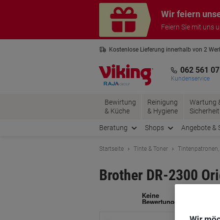
Skip
Skip
Wir feiern uns
to
to
Content
Navigation
Feiern Sie mit uns 
Kostenlose Lieferung innerhalb von 2 We
Kostenlose Rücksendung*
3 Jahre 
062 561 07
Kundenservice
Bewirtung
Reinigung
Wartung 
& Küche
& Hygiene
Sicherheit
Beratung
Shops
Angebote & 
Startseite
Tinte & Toner
Tintenpatronen,
Brother DR-2300 Or
Ma
Wir möc