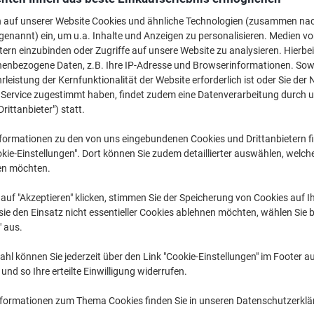
Wechseln und spa
n auf unserer Website Cookies und ähnliche Technologien (zusammen na
Viking DR-2300 K
genannt) ein, um u.a. Inhalte und Anzeigen zu personalisieren. Medien v
tern einzubinden oder Zugriffe auf unsere Website zu analysieren. Hierbei
CHF 58.95
nenbezogene Daten, z.B. Ihre IP-Adresse und Browserinformationen. Sowe
leistung der Kernfunktionalität der Website erforderlich ist oder Sie der
n Service zugestimmt haben, findet zudem eine Datenverarbeitung durch 
Mehr Kaufen,
Mehr Sparen
Drittanbieter") statt.
CHF104.95
pro Stück
Ab 3 Stüc
formationen zu den von uns eingebundenen Cookies und Drittanbietern fi
CHF113.45 inkl. MwSt
kie-Einstellungen". Dort können Sie zudem detaillierter auswählen, welch
en möchten.
Menge
exkl. MwSt
auf "Akzeptieren" klicken, stimmen Sie der Speicherung von Cookies auf 
Stück
1
CHF 114.95
ie den Einsatz nicht essentieller Cookies ablehnen möchten, wählen Sie b
Stück
2
CHF 109.95
" aus.
Stück
3+
CHF 104.95
hl können Sie jederzeit über den Link "Cookie-Einstellungen" im Footer au
nd so Ihre erteilte Einwilligung widerrufen.
Aktuell verfügbar
Lieferung 1-2 We
nformationen zum Thema Cookies finden Sie in unseren Datenschutzerkl