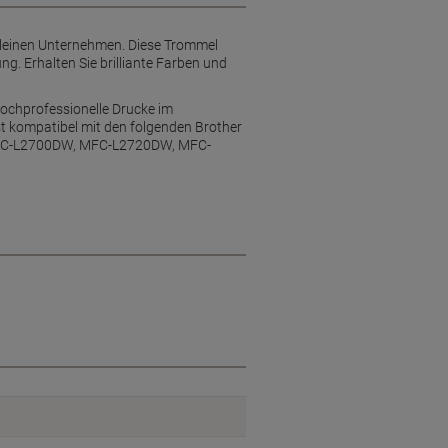
 kleinen Unternehmen. Diese Trommel
ung. Erhalten Sie brilliante Farben und
 hochprofessionelle Drucke im
st kompatibel mit den folgenden Brother
MFC-L2700DW, MFC-L2720DW, MFC-