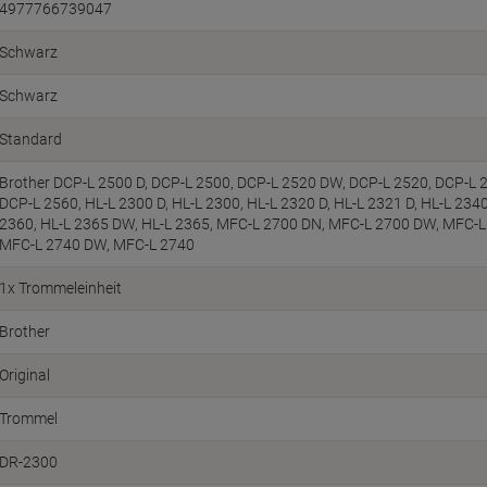
4977766739047
Schwarz
Schwarz
Standard
Brother DCP-L 2500 D, DCP-L 2500, DCP-L 2520 DW, DCP-L 2520, DCP-L 
DCP-L 2560, HL-L 2300 D, HL-L 2300, HL-L 2320 D, HL-L 2321 D, HL-L 234
2360, HL-L 2365 DW, HL-L 2365, MFC-L 2700 DN, MFC-L 2700 DW, MFC-L
MFC-L 2740 DW, MFC-L 2740
1x Trommeleinheit
Brother
Original
Trommel
DR-2300