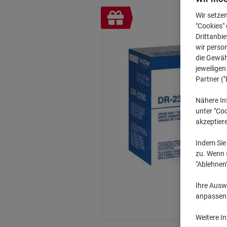
Inkl.
Wir setze
Geschenk
"Cookies" 
Drittanbie
wir perso
die Gewähr
jeweilige
Partner ("
Nähere In
unter "Coo
akzeptier
Indem Sie 
zu. Wenn s
"Ablehnen
Ihre Auswa
anpassen u
Weitere I