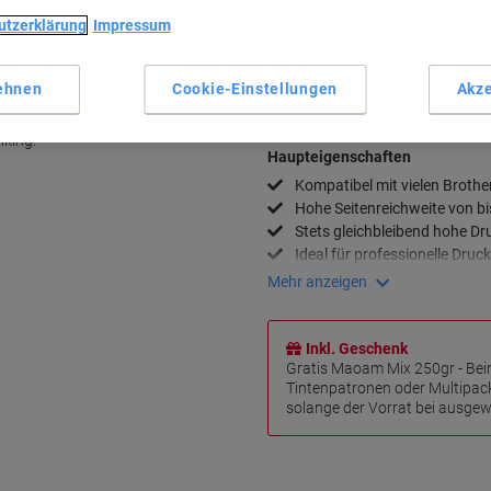
Menge
utzerklärung
Impressum
Zu einer Liste
cker
ehnen
Cookie-Einstellungen
Akze
 bietet gleichbleibende
Lieferinformationen
Payme
en Seite. Bestellen Sie die
iking.
Haupteigenschaften
Kompatibel mit vielen Brothe
Hohe Seitenreichweite von bi
Stets gleichbleibend hohe Dr
Ideal für professionelle Dru
Mehr anzeigen
Inkl. Geschenk
Gratis Maoam Mix 250gr - Bei
Tintenpatronen oder Multipac
solange der Vorrat bei ausgewä