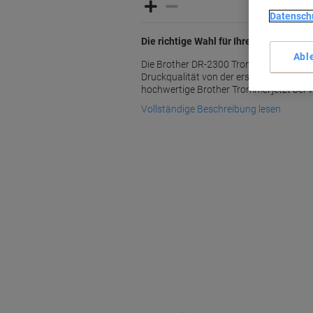
Datensch
Die richtige Wahl für Ihren Brother Dru
Abl
Die Brother DR-2300 Trommel in Schwarz
Druckqualität von der ersten bis zur letzt
hochwertige Brother Trommel jetzt bei V
Vollständige Beschreibung lesen