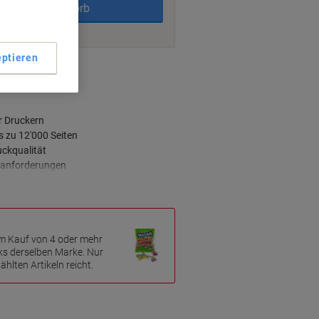
In den Warenkorb
ptieren
nt methods
r Druckern
s zu 12'000 Seiten
uckqualität
ckanforderungen
m Kauf von 4 oder mehr
ks derselben Marke. Nur
hlten Artikeln reicht.