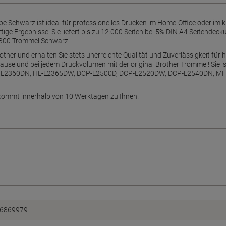
be Schwarz ist ideal für professionelles Drucken im Home-Office oder im
rtige Ergebnisse. Sie liefert bis zu 12.000 Seiten bei 5% DIN A4 Seitendeck
-2300 Trommel Schwarz.
ther und erhalten Sie stets unerreichte Qualität und Zuverlässigkeit für
ause und bei jedem Druckvolumen mit der original Brother Trommel! Sie i
L- L2360DN, HL-L2365DW, DCP-L2500D, DCP-L2520DW, DCP-L2540DN, 
kommt innerhalb von 10 Werktagen zu Ihnen.
6869979