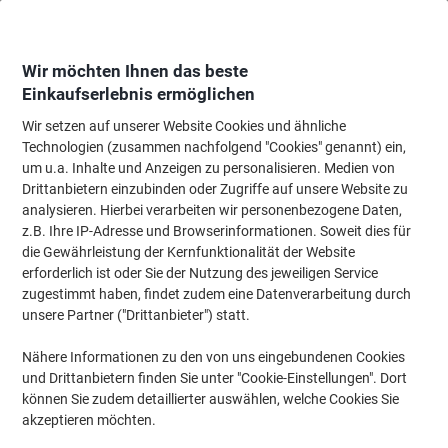
Skip
Skip
to
to
Content
Navigation
Wir möchten Ihnen das beste
Einkaufserlebnis ermöglichen
Wir setzen auf unserer Website Cookies und ähnliche
Startseite
Bürotechnik & Technologie
Büromaschinen & Zubehör
Tasch
Technologien (zusammen nachfolgend "Cookies" genannt) ein,
um u.a. Inhalte und Anzeigen zu personalisieren. Medien von
Casio Druckender Tischrechner mit Rolle FR-2650RC
Drittanbietern einzubinden oder Zugriffe auf unsere Website zu
12-stelliges Display Weiss
analysieren. Hierbei verarbeiten wir personenbezogene Daten,
z.B. Ihre IP-Adresse und Browserinformationen. Soweit dies für
die Gewährleistung der Kernfunktionalität der Website
Marke:
Casio
Artikelnr.:
2282904
erforderlich ist oder Sie der Nutzung des jeweiligen Service
zugestimmt haben, findet zudem eine Datenverarbeitung durch
unsere Partner ("Drittanbieter") statt.
Nähere Informationen zu den von uns eingebundenen Cookies
und Drittanbietern finden Sie unter "Cookie-Einstellungen". Dort
können Sie zudem detaillierter auswählen, welche Cookies Sie
akzeptieren möchten.