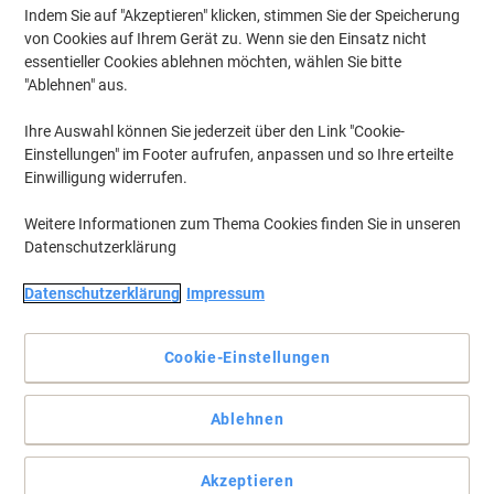
Indem Sie auf "Akzeptieren" klicken, stimmen Sie der Speicherung
von Cookies auf Ihrem Gerät zu. Wenn sie den Einsatz nicht
essentieller Cookies ablehnen möchten, wählen Sie bitte
"Ablehnen" aus.
Ihre Auswahl können Sie jederzeit über den Link "Cookie-
Einstellungen" im Footer aufrufen, anpassen und so Ihre erteilte
Einwilligung widerrufen.
Weitere Informationen zum Thema Cookies finden Sie in unseren
Datenschutzerklärung
Datenschutzerklärung
Impressum
Erledigen Sie Ihre Rechnungen in nur der Hälfte der Zeit
Kein Buchhalter oder Geschäftsinhaber sollte auf den Casio FR-
Cookie-Einstellungen
6250RC Tischrechner verzichten müssen, denn er spart Zeit und
Nerven.
Vollständige Beschreibung lesen
Ablehnen
Mehr Kaufen,
Mehr Sparen
CHF 104.95
pro Stück
Akzeptieren
Ab 3 Stück