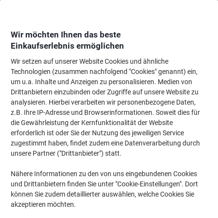
Skip
Skip
to
to
Content
Navigation
Wir möchten Ihnen das beste
Einkaufserlebnis ermöglichen
Wir setzen auf unserer Website Cookies und ähnliche
Startseite
Papier, Versand & Pakete
Papier & Etiketten
Papier
Drucker
Technologien (zusammen nachfolgend "Cookies" genannt) ein,
um u.a. Inhalte und Anzeigen zu personalisieren. Medien von
Clairefontaine Clairalfa A4 Druckerpapier 80 g/m² Glatt
Drittanbietern einzubinden oder Zugriffe auf unsere Website zu
Weiss 170 CIE 500 Blatt
analysieren. Hierbei verarbeiten wir personenbezogene Daten,
z.B. Ihre IP-Adresse und Browserinformationen. Soweit dies für
die Gewährleistung der Kernfunktionalität der Website
Marke:
Clairefontaine
Artikelnr.:
1734518
erforderlich ist oder Sie der Nutzung des jeweiligen Service
zugestimmt haben, findet zudem eine Datenverarbeitung durch
unsere Partner ("Drittanbieter") statt.
Nachhaltig
Nähere Informationen zu den von uns eingebundenen Cookies
und Drittanbietern finden Sie unter "Cookie-Einstellungen". Dort
können Sie zudem detaillierter auswählen, welche Cookies Sie
akzeptieren möchten.