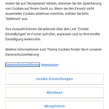
Indem Sie auf "Akzeptieren" klicken, stimmen Sie der Speicherung
von Cookies auf Ihrem Gerät zu. Wenn sie den Einsatz nicht
essentieller Cookies ablehnen möchten, wählen Sie bitte
"Ablehnen" aus.
Ihre Auswahl können Sie jederzeit über den Link "Cookie-
Einstellungen" im Footer aufrufen, anpassen und so Ihre erteilte
Einwilligung widerrufen.
Weitere Informationen zum Thema Cookies finden Sie in unseren
Datenschutzerklärung
Datenschutzerklärung
Impressum
Das Clairalfa Druckerpapier bietet klare Ausdrucke und hohe
Zuverlässigkeit
Cookie-Einstellungen
Das Clairalfa-Druckerpapier 2800 von Clairefontaine überzeugt
mit weißer, glatter Oberfläche und DIN A4 Format für zuverlässige
Büro- und Heimdrucke.
Ablehnen
Vollständige Beschreibung lesen
Umweltaussagen
Akzeptieren