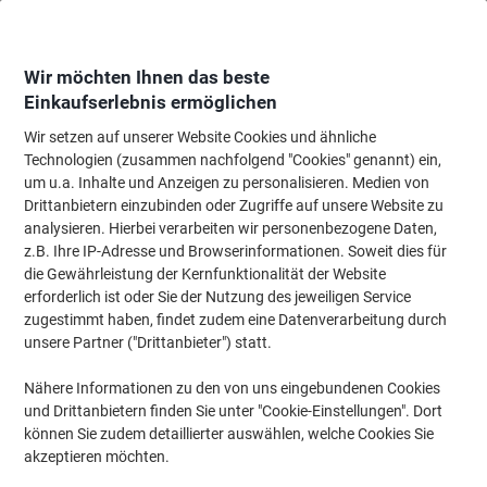
Skip
Skip
to
to
Content
Navigation
Wir möchten Ihnen das beste
Einkaufserlebnis ermöglichen
Wir setzen auf unserer Website Cookies und ähnliche
Startseite
Ordnung & Archivierung
Ordner & Mappen
Präsentation
S
Technologien (zusammen nachfolgend "Cookies" genannt) ein,
um u.a. Inhalte und Anzeigen zu personalisieren. Medien von
DURABLE Organisationshefter Divisoflex DIN A4 Blau
Drittanbietern einzubinden oder Zugriffe auf unsere Website zu
Kunststoff 5 Stück
analysieren. Hierbei verarbeiten wir personenbezogene Daten,
z.B. Ihre IP-Adresse und Browserinformationen. Soweit dies für
die Gewährleistung der Kernfunktionalität der Website
Marke:
DURABLE
Artikelnr.:
4009509
erforderlich ist oder Sie der Nutzung des jeweiligen Service
zugestimmt haben, findet zudem eine Datenverarbeitung durch
unsere Partner ("Drittanbieter") statt.
Nähere Informationen zu den von uns eingebundenen Cookies
und Drittanbietern finden Sie unter "Cookie-Einstellungen". Dort
können Sie zudem detaillierter auswählen, welche Cookies Sie
akzeptieren möchten.