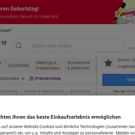
eren Geburtstag!
uns sichern Sie sich Ihr Geschenk
rktagen*
Garantie auf alle Produkte
 10
Anm
Sichern Si
&
Meetings &
Bürotechnik
Tinte &
Papier, V
Büromöbel
Angebote 
Präsentation
& Elektronik
Toner
& Pakete
Saisonales
Prämienshop
Mei
 Sicherheit
Hinweis- & Warnprodukte
Büroschilder
Neu bei Vikin
Türschild Kunststoff 14,9 x 10,6 cm
hten Ihnen das beste Einkaufserlebnis ermöglichen
rke:
DURABLE
Artikelnr.:
4901022
n auf unserer Website Cookies und ähnliche Technologien (zusammen na
Mehr Kaufen,
Mehr Sparen
genannt) ein, um u.a. Inhalte und Anzeigen zu personalisieren. Medien v