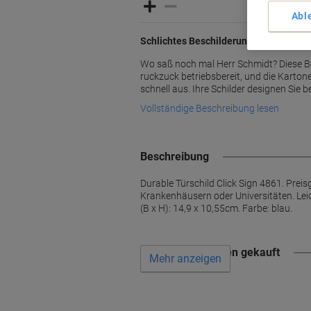
Abl
Schlichtes Beschilderungssystem mit S
Wo saß noch mal Herr Schmidt? Diese Be
ruckzuck betriebsbereit, und die Karton
schnell aus. Ihre Schilder designen Sie 
Vollständige Beschreibung lesen
Beschreibung
Durable Türschild Click Sign 4861. Prei
Krankenhäusern oder Universitäten. Lei
(B x H): 14,9 x 10,55cm. Farbe: blau.
Wird oft zusammen gekauft
Mehr anzeigen