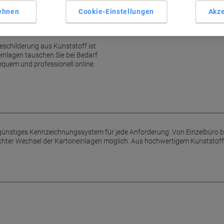
Hochwertiger Kunststoff
ehnen
Cookie-Einstellungen
Akze
Für Büros und Großprojekte
ichtfenster aus Acryl
Mehr anzeigen
schilderung aus Kunststoff ist
einlagen tauschen Sie bei Bedarf
bequem und professionell online.
sgünstiges Kennzeichnungssystem für jede Anforderung. Von Einzelbüro bi
chter Wechsel der Kartoneinlagen möglich. Aus hochwertigem Kunststoff.