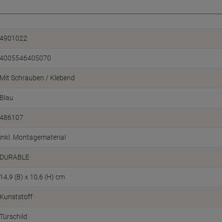
4901022
4005546405070
Mit Schrauben / Klebend
Blau
486107
inkl. Montagematerial
DURABLE
14,9 (B) x 10,6 (H) cm
Kunststoff
Türschild