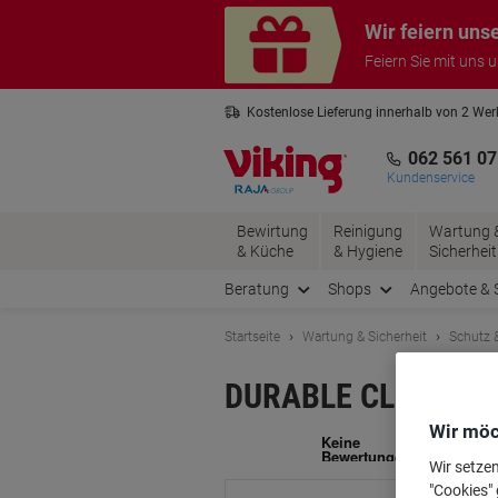
Skip
Skip
Wir feiern uns
to
to
Content
Navigation
Feiern Sie mit uns 
Kostenlose Lieferung innerhalb von 2 We
Kostenlose Rücksendung*
3 Jahre 
062 561 07
Kundenservice
Bewirtung
Reinigung
Wartung 
& Küche
& Hygiene
Sicherheit
Beratung
Shops
Angebote & 
Startseite
Wartung & Sicherheit
Schutz &
DURABLE CLICK SIGN 
Wir möc
Ma
Wir setze
"Cookies" 