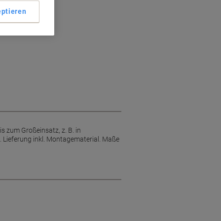
ptieren
s zum Großeinsatz, z. B. in
 Lieferung inkl. Montagematerial. Maße