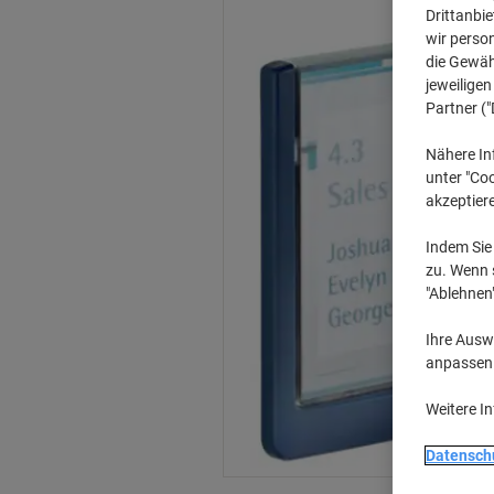
Drittanbie
wir perso
die Gewähr
jeweilige
Partner ("
Nähere In
unter "Coo
akzeptier
Indem Sie 
zu. Wenn s
"Ablehnen
Ihre Auswa
anpassen u
Weitere I
Datensch