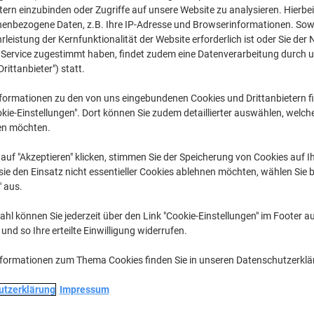
CHF 14.95
pro Stück
tern einzubinden oder Zugriffe auf unsere Website zu analysieren. Hierbei
Ab 2 Stück
nenbezogene Daten, z.B. Ihre IP-Adresse und Browserinformationen. Sowe
CHF 16.16 inkl. MwSt
leistung der Kernfunktionalität der Website erforderlich ist oder Sie der
n Service zugestimmt haben, findet zudem eine Datenverarbeitung durch 
Menge
exkl. MwSt
Drittanbieter") statt.
Stück
1
CHF 19.05
formationen zu den von uns eingebundenen Cookies und Drittanbietern fi
kie-Einstellungen". Dort können Sie zudem detaillierter auswählen, welch
Stück
2+
CHF 14.95
-
en möchten.
Aktuell verfügbar
Lieferung 2-3 We
auf "Akzeptieren" klicken, stimmen Sie der Speicherung von Cookies auf 
ie den Einsatz nicht essentieller Cookies ablehnen möchten, wählen Sie b
Menge
" aus.
Zu einer Liste
hl können Sie jederzeit über den Link "Cookie-Einstellungen" im Footer au
nd so Ihre erteilte Einwilligung widerrufen.
Lieferinformationen
Payme
nformationen zum Thema Cookies finden Sie in unseren Datenschutzerkl
Haupteigenschaften
utzerklärung
Impressum
Schneller Kartonwechsel
Inkl. Montagematerial