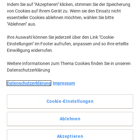
Indem Sie auf "Akzeptieren" klicken, stimmen Sie der Speicherung
von Cookies auf Ihrem Gerät zu. Wenn sie den Einsatz nicht
essentieller Cookies ablehnen möchten, wählen Sie bitte
"Ablehnen" aus.
Ihre Auswahl können Sie jederzeit über den Link "Cookie-
Einstellungen" im Footer aufrufen, anpassen und so Ihre erteilte
Einwilligung widerrufen.
Weitere Informationen zum Thema Cookies finden Sie in unseren
Datenschutzerklärung
Datenschutzerklärung
Impressum
Cookie-Einstellungen
Whiteboardmarker zum Schreiben und Markieren auf
Whiteboards. Die Rundspitze hat eine Strichbreite von 1,5-3
Ablehnen
mm.
Einfach rückstandsfrei trocken abwischbar, Produkt mit stabilem
Aluminiumschaft kann bis zu einigen Tagen offen liegen bleiben,
Akzeptieren