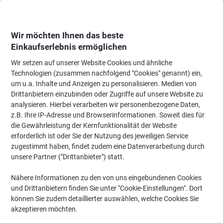
Skip
Skip
to
to
Content
Navigation
Wir möchten Ihnen das beste
Einkaufserlebnis ermöglichen
Wir setzen auf unserer Website Cookies und ähnliche
Startseite
Bürobedarf
Schreiben & Zeichnen
Marker
Whiteboard-Mar
Technologien (zusammen nachfolgend "Cookies" genannt) ein,
um u.a. Inhalte und Anzeigen zu personalisieren. Medien von
edding 250 Non-permanent Whiteboard-Marker Blau
Drittanbietern einzubinden oder Zugriffe auf unsere Website zu
Mittel Rundspitze 1,5 - 3 mm 100% Recycelt
analysieren. Hierbei verarbeiten wir personenbezogene Daten,
z.B. Ihre IP-Adresse und Browserinformationen. Soweit dies für
die Gewährleistung der Kernfunktionalität der Website
Marke:
edding
Artikelnr.:
250-BU
erforderlich ist oder Sie der Nutzung des jeweiligen Service
zugestimmt haben, findet zudem eine Datenverarbeitung durch
unsere Partner ("Drittanbieter") statt.
Nachhaltig
Nähere Informationen zu den von uns eingebundenen Cookies
und Drittanbietern finden Sie unter "Cookie-Einstellungen". Dort
können Sie zudem detaillierter auswählen, welche Cookies Sie
akzeptieren möchten.