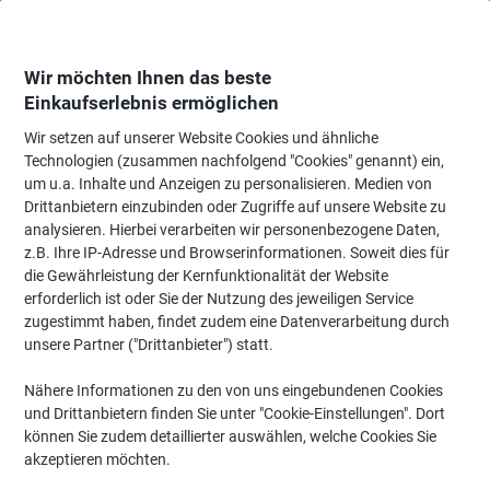
Skip
Skip
to
to
Content
Navigation
Wir möchten Ihnen das beste
Einkaufserlebnis ermöglichen
Wir setzen auf unserer Website Cookies und ähnliche
Startseite
Bürobedarf
Schreiben & Zeichnen
Marker
Whiteboard-Mar
Technologien (zusammen nachfolgend "Cookies" genannt) ein,
um u.a. Inhalte und Anzeigen zu personalisieren. Medien von
edding 360 Non-permanent Whiteboard-Marker Blau
Drittanbietern einzubinden oder Zugriffe auf unsere Website zu
Mittel Rundspitze 1,5 - 3 mm
analysieren. Hierbei verarbeiten wir personenbezogene Daten,
z.B. Ihre IP-Adresse und Browserinformationen. Soweit dies für
die Gewährleistung der Kernfunktionalität der Website
Marke:
edding
Artikelnr.:
360-BU
erforderlich ist oder Sie der Nutzung des jeweiligen Service
zugestimmt haben, findet zudem eine Datenverarbeitung durch
unsere Partner ("Drittanbieter") statt.
Nähere Informationen zu den von uns eingebundenen Cookies
und Drittanbietern finden Sie unter "Cookie-Einstellungen". Dort
können Sie zudem detaillierter auswählen, welche Cookies Sie
akzeptieren möchten.