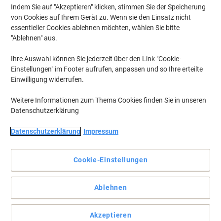
Indem Sie auf "Akzeptieren" klicken, stimmen Sie der Speicherung
von Cookies auf Ihrem Gerät zu. Wenn sie den Einsatz nicht
essentieller Cookies ablehnen möchten, wählen Sie bitte
"Ablehnen" aus.
Ihre Auswahl können Sie jederzeit über den Link "Cookie-
Einstellungen" im Footer aufrufen, anpassen und so Ihre erteilte
Einwilligung widerrufen.
Weitere Informationen zum Thema Cookies finden Sie in unseren
Datenschutzerklärung
Datenschutzerklärung
Impressum
Cookie-Einstellungen
Whiteboardmarker zum Schreiben und Markieren auf
Whiteboards. Die Rundspitze hat eine Strichbreite von 1,5-3
Ablehnen
mm.
Einfach rückstandsfrei trocken abwischbar, Produkt mit stabilem
Aluminiumschaft kann bis zu einigen Tagen offen liegen bleiben,
Akzeptieren