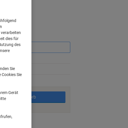
chfolgend
on
 verarbeiten
Sie
it dies für
sparen
 Nutzung des
unsere
%
nden Sie
0%
e Cookies Sie
rktage
Ihrem Gerät
In den Warenkorb
itte
frufen,
nt methods