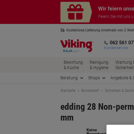
Skip
Skip
Wir feiern uns
to
to
Content
Navigation
Feiern Sie mit uns 
Kostenlose Lieferung innerhalb von 2 We
Kostenlose Rücksendung*
3 Jahre 
062 561 07
Kundenservice
Bewirtung
Reinigung
Wartung 
& Küche
& Hygiene
Sicherheit
Beratung
Shops
Angebote & 
Startseite
Bürobedarf
Schreiben & Zeic
edding 28 Non-perma
mm
Ma