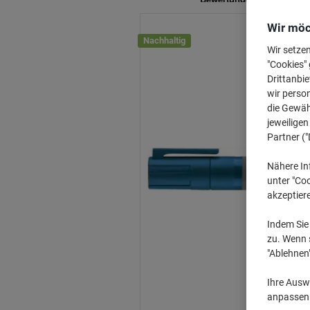
Wir möc
Nachhaltig
Wir setze
"Cookies" 
Drittanbie
wir perso
die Gewähr
jeweilige
Partner ("
Nähere In
unter "Coo
akzeptier
Indem Sie 
zu. Wenn s
"Ablehnen
Ihre Auswa
anpassen u