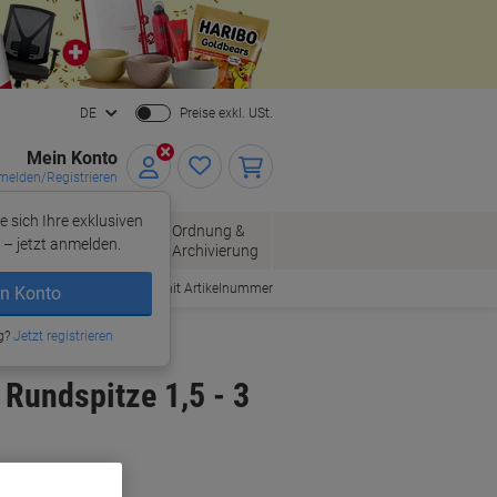
Close
DE
Preise exkl. USt.
Mein Konto
elden/Registrieren
e sich Ihre exklusiven
ersand
Ordnung &
Bürobedarf
– jetzt anmelden.
Archivierung
Bestellen mit Artikelnummer
n Konto
g?
Jetzt registrieren
Rundspitze 1,5 - 3