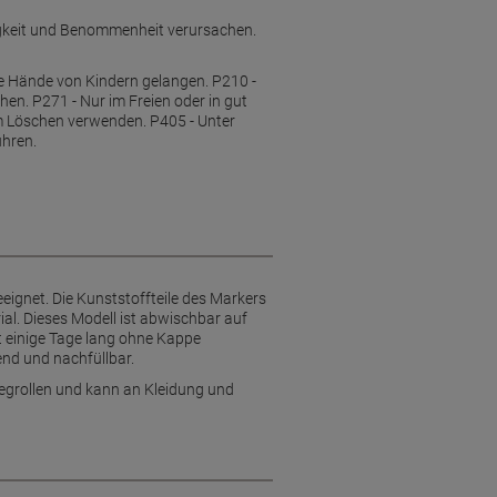
igkeit und Benommenheit verursachen.
die Hände von Kindern gelangen. P210 -
en. P271 - Nur im Freien oder in gut
m Löschen verwenden. P405 - Unter
ühren.
eignet. Die Kunststoffteile des Markers
al. Dieses Modell ist abwischbar auf
kt einige Tage lang ohne Kappe
end und nachfüllbar.
 Wegrollen und kann an Kleidung und