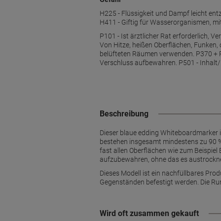
H225 - Flüssigkeit und Dampf leicht en
H411 - Giftig für Wasserorganismen, mit
P101 - Ist ärztlicher Rat erforderlich, 
Von Hitze, heißen Oberflächen, Funken,
belüfteten Räumen verwenden. P370 + P
Verschluss aufbewahren. P501 - Inhalt/
Beschreibung
Dieser blaue edding Whiteboardmarker i
bestehen insgesamt mindestens zu 90 % a
fast allen Oberflächen wie zum Beispiel
aufzubewahren, ohne das es austrocknet
Dieses Modell ist ein nachfüllbares Prod
Gegenständen befestigt werden. Die Run
Wird oft zusammen gekauft