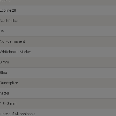
edding
Ecoline 28
Nachfüllbar
Ja
Non-permanent
Whiteboard-Marker
3 mm
Blau
Rundspitze
Mittel
1.5 - 3 mm
Tinte auf Alkoholbasis