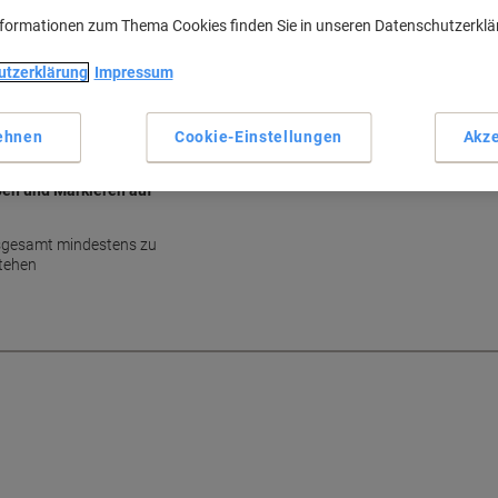
nformationen zum Thema Cookies finden Sie in unseren Datenschutzerkl
Haupteigenschaften
Für Whiteboards und Flipcha
utzerklärung
Impressum
Rundspitze 1,5 - 3 mm
Abwischbar auf vielen Oberf
Lichtbeständige Tinte
ehnen
Cookie-Einstellungen
Akze
Mehr anzeigen
en und Markieren auf
nsgesamt mindestens zu
tehen