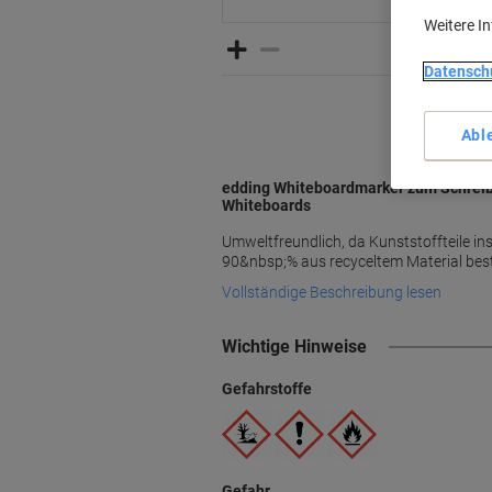
Weitere I
Datensch
Abl
edding Whiteboardmarker zum Schreib
Whiteboards
Umweltfreundlich, da Kunststoffteile i
90&nbsp;% aus recyceltem Material bes
Vollständige Beschreibung lesen
Wichtige Hinweise
Gefahrstoffe
Gefahr