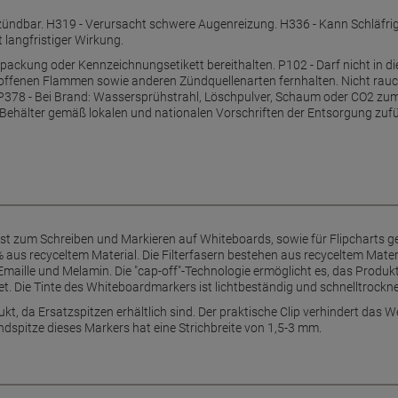
tzündbar. H319 - Verursacht schwere Augenreizung. H336 - Kann Schläfr
 langfristiger Wirkung.
Verpackung oder Kennzeichnungsetikett bereithalten. P102 - Darf nicht in 
 offenen Flammen sowie anderen Zündquellenarten fernhalten. Nicht rauch
378 - Bei Brand: Wassersprühstrahl, Löschpulver, Schaum oder CO2 zu
Behälter gemäß lokalen und nationalen Vorschriften der Entsorgung zuf
st zum Schreiben und Markieren auf Whiteboards, sowie für Flipcharts ge
us recyceltem Material. Die Filterfasern bestehen aus recyceltem Materi
 Emaille und Melamin. Die "cap-off"-Technologie ermöglicht es, das Produ
. Die Tinte des Whiteboardmarkers ist lichtbeständig und schnelltrockn
ukt, da Ersatzspitzen erhältlich sind. Der praktische Clip verhindert das
dspitze dieses Markers hat eine Strichbreite von 1,5-3 mm.