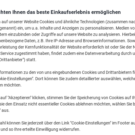
Mehr Kaufen,
Mehr Sparen
hten Ihnen das beste Einkaufserlebnis ermöglichen
CHF 2.65
pro Stück
Ab 10 Stück
n auf unserer Website Cookies und ähnliche Technologien (zusammen na
CHF 2.86 inkl. MwSt
genannt) ein, um u.a. Inhalte und Anzeigen zu personalisieren. Medien v
tern einzubinden oder Zugriffe auf unsere Website zu analysieren. Hierbei
Menge
exkl. MwSt
nenbezogene Daten, z.B. Ihre IP-Adresse und Browserinformationen. Sowe
leistung der Kernfunktionalität der Website erforderlich ist oder Sie der
Stück
1-4
CHF 2.95
n Service zugestimmt haben, findet zudem eine Datenverarbeitung durch 
Drittanbieter") statt.
Stück
5-9
CHF 2.85
-3
formationen zu den von uns eingebundenen Cookies und Drittanbietern fi
Stück
10+
CHF 2.65
-1
kie-Einstellungen". Dort können Sie zudem detaillierter auswählen, welch
en möchten.
Aktuell verfügbar
Lieferung 1-2 We
auf "Akzeptieren" klicken, stimmen Sie der Speicherung von Cookies auf 
Menge
ie den Einsatz nicht essentieller Cookies ablehnen möchten, wählen Sie b
" aus.
Zu einer Liste
hl können Sie jederzeit über den Link "Cookie-Einstellungen" im Footer au
Lieferinformationen
Payme
nd so Ihre erteilte Einwilligung widerrufen.