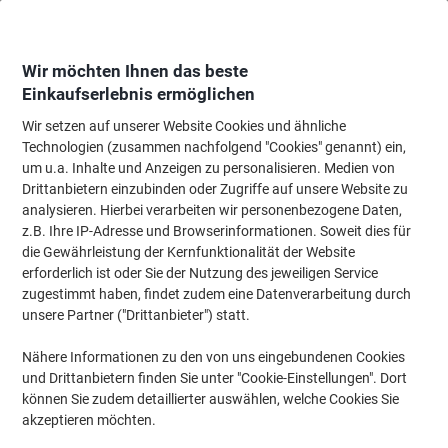
Skip
Skip
to
to
Content
Navigation
Wir möchten Ihnen das beste
Einkaufserlebnis ermöglichen
Wir setzen auf unserer Website Cookies und ähnliche
Startseite
Reinigung & Hygiene
Reinigung & Hygiene
Reinigungsartikel
Technologien (zusammen nachfolgend "Cookies" genannt) ein,
um u.a. Inhalte und Anzeigen zu personalisieren. Medien von
Eimer Errebi 15 L Blau
Drittanbietern einzubinden oder Zugriffe auf unsere Website zu
analysieren. Hierbei verarbeiten wir personenbezogene Daten,
z.B. Ihre IP-Adresse und Browserinformationen. Soweit dies für
Marke:
Markenlos
Artikelnr.:
3333267
die Gewährleistung der Kernfunktionalität der Website
erforderlich ist oder Sie der Nutzung des jeweiligen Service
zugestimmt haben, findet zudem eine Datenverarbeitung durch
unsere Partner ("Drittanbieter") statt.
Nähere Informationen zu den von uns eingebundenen Cookies
und Drittanbietern finden Sie unter "Cookie-Einstellungen". Dort
können Sie zudem detaillierter auswählen, welche Cookies Sie
akzeptieren möchten.