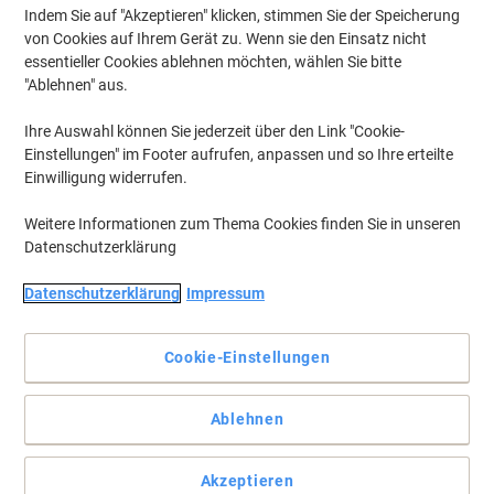
Indem Sie auf "Akzeptieren" klicken, stimmen Sie der Speicherung
von Cookies auf Ihrem Gerät zu. Wenn sie den Einsatz nicht
essentieller Cookies ablehnen möchten, wählen Sie bitte
"Ablehnen" aus.
Ihre Auswahl können Sie jederzeit über den Link "Cookie-
Einstellungen" im Footer aufrufen, anpassen und so Ihre erteilte
Einwilligung widerrufen.
Weitere Informationen zum Thema Cookies finden Sie in unseren
Datenschutzerklärung
Optimale Sauberkeit in allen Räumen
Datenschutzerklärung
Impressum
Bei der Reinigung Ihrer Böden darf ein zuverlässiger Eimer nicht
fehlen und genau dafür lässt sich dieses Modell optimal einsetzen.
Cookie-Einstellungen
Vollständige Beschreibung lesen
Mehr Kaufen,
Mehr Sparen
Ablehnen
CHF 24.25
pro Stück
Ab 2 Stück
CHF 26.21 inkl. MwSt
Akzeptieren