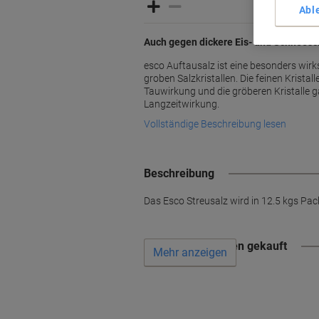
Abl
Auch gegen dickere Eis- und Schneesc
esco Auftausalz ist eine besonders wi
groben Salzkristallen. Die feinen Kristall
Tauwirkung und die gröberen Kristalle ga
Langzeitwirkung.
Vollständige Beschreibung lesen
Beschreibung
Das Esco Streusalz wird in 12.5 kgs Pac
Wird oft zusammen gekauft
Mehr anzeigen