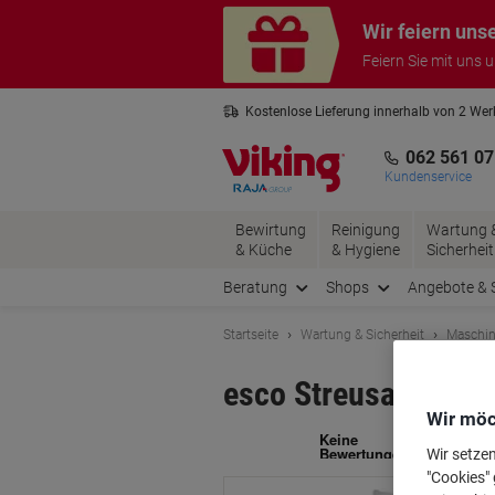
Skip
Skip
Wir feiern uns
to
to
Content
Navigation
Feiern Sie mit uns 
Kostenlose Lieferung innerhalb von 2 We
Kostenlose Rücksendung*
3 Jahre 
062 561 07
Kundenservice
Bewirtung
Reinigung
Wartung 
& Küche
& Hygiene
Sicherheit
Beratung
Shops
Angebote & 
Startseite
Wartung & Sicherheit
Maschin
esco Streusalz Auft
Wir möc
Ma
Wir setze
"Cookies" 