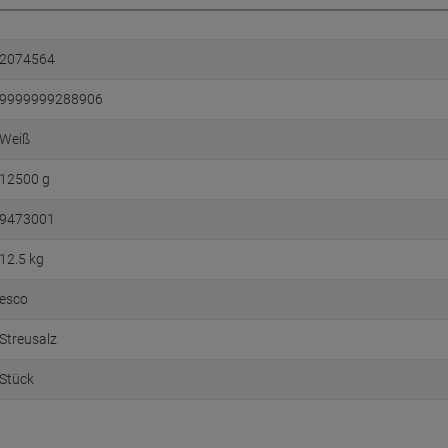
2074564
9999999288906
Weiß
12500 g
9473001
12.5 kg
esco
Streusalz
Stück