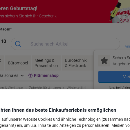
eren Geburtstag!
uns sichern Sie sich Ihr Geschenk
rktagen*
Garantie auf alle Produkte
 10
Anm
Sichern Si
&
Meetings &
Bürotechnik
Tinte &
Papier, V
Büromöbel
Angebote 
Präsentation
& Elektronik
Toner
& Pakete
Saisonales
Prämienshop
Mei
en & Werkzeug
Zubehör für Anlagen
Winterartikel
Neu bei Vikin
ausalz Weiß 12.5 kg
hten Ihnen das beste Einkaufserlebnis ermöglichen
rke:
esco
Artikelnr.:
2074564
n auf unserer Website Cookies und ähnliche Technologien (zusammen na
genannt) ein, um u.a. Inhalte und Anzeigen zu personalisieren. Medien v
Mehr Kaufen,
Mehr Sparen