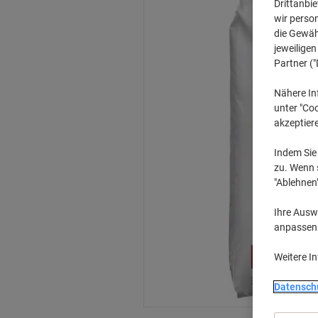
Drittanbie
wir perso
die Gewähr
jeweilige
Partner ("
Nähere In
unter "Coo
akzeptier
Indem Sie 
zu. Wenn s
"Ablehnen
Ihre Auswa
anpassen u
Weitere I
Datensch