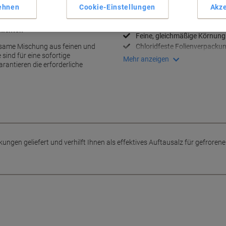
Haupteigenschaften
ehnen
Cookie-Einstellungen
Akze
Hohe Wirksamkeit bei Eis
Schnelle Wirkung
hichten
Feine, gleichmäßige Körnung
rksame Mischung aus feinen und
Chloridfeste Folienverpacku
e sind für eine sofortige
Mehr anzeigen
rantieren die erforderliche
kungen geliefert und verhilft Ihnen als effektives Auftausalz für gefrore