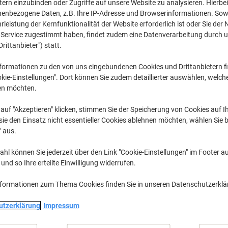
CHF 10.25
tern einzubinden oder Zugriffe auf unsere Website zu analysieren. Hierbei
pro Stück
Ab 5 Stück
nenbezogene Daten, z.B. Ihre IP-Adresse und Browserinformationen. Sowe
CHF 11.08 inkl. MwSt
leistung der Kernfunktionalität der Website erforderlich ist oder Sie der
CHF 0.82 / kg exkl. MwSt
n Service zugestimmt haben, findet zudem eine Datenverarbeitung durch 
Drittanbieter") statt.
Menge
exkl. MwSt
formationen zu den von uns eingebundenen Cookies und Drittanbietern fi
Stück
1-2
CHF 11.25
kie-Einstellungen". Dort können Sie zudem detaillierter auswählen, welch
en möchten.
Stück
3-4
CHF 10.75
-
auf "Akzeptieren" klicken, stimmen Sie der Speicherung von Cookies auf 
Stück
5+
CHF 10.25
-
ie den Einsatz nicht essentieller Cookies ablehnen möchten, wählen Sie b
" aus.
Aktuell verfügbar
Lieferung 2-3 We
hl können Sie jederzeit über den Link "Cookie-Einstellungen" im Footer au
Menge
nd so Ihre erteilte Einwilligung widerrufen.
Zu einer Liste
nformationen zum Thema Cookies finden Sie in unseren Datenschutzerkl
utzerklärung
Impressum
Lieferinformationen
Payme