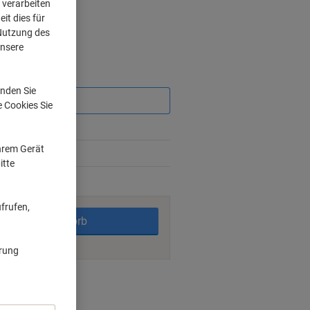
 verarbeiten
it dies für
 Nutzung des
unsere
Sie
sparen
nden Sie
e Cookies Sie
4%
Ihrem Gerät
8%
itte
rktage
frufen,
In den Warenkorb
ärung
nt methods