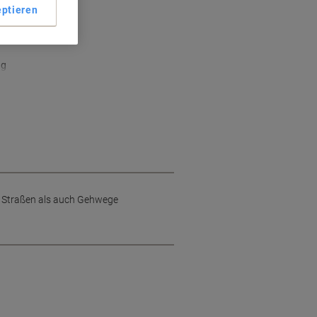
ptieren
ng
ne Straßen als auch Gehwege