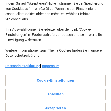
Indem Sie auf "Akzeptieren" klicken, stimmen Sie der Speicherung
von Cookies auf Ihrem Gerät zu. Wenn sie den Einsatz nicht
essentieller Cookies ablehnen möchten, wählen Sie bitte
"Ablehnen" aus.
Ihre Auswahl können Sie jederzeit über den Link "Cookie-
Einstellungen" im Footer aufrufen, anpassen und so Ihre erteilte
Einwilligung widerrufen.
Weitere Informationen zum Thema Cookies finden Sie in unseren
Datenschutzerklärung
Mit Exacompta Unterlagen mühelos sortieren
Datenschutzerklärung
Impressum
Mit dem Exacompta Sortiersystem Modulotop haben Sie Ihre
Unterlagen mühelos einsortiert und schnell griffbereit.
Cookie-Einstellungen
Vollständige Beschreibung lesen
Umweltaussagen
Ablehnen
Akzeptieren