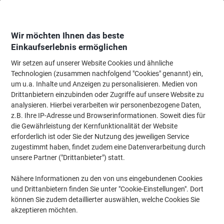
Skip
Skip
to
to
Content
Navigation
Wir möchten Ihnen das beste
Einkaufserlebnis ermöglichen
Wir setzen auf unserer Website Cookies und ähnliche
Startseite
Bürobedarf
Schreibtisch-Ausstattung
Schreibtisch-Ablagen
Technologien (zusammen nachfolgend "Cookies" genannt) ein,
um u.a. Inhalte und Anzeigen zu personalisieren. Medien von
Exacompta Sortiersystem Hellgrau 29 x 30 x 25,5 cm
Drittanbietern einzubinden oder Zugriffe auf unsere Website zu
analysieren. Hierbei verarbeiten wir personenbezogene Daten,
z.B. Ihre IP-Adresse und Browserinformationen. Soweit dies für
Marke:
Exacompta
Artikelnr.:
5750514
die Gewährleistung der Kernfunktionalität der Website
erforderlich ist oder Sie der Nutzung des jeweiligen Service
zugestimmt haben, findet zudem eine Datenverarbeitung durch
Nachhaltig
unsere Partner ("Drittanbieter") statt.
Nähere Informationen zu den von uns eingebundenen Cookies
und Drittanbietern finden Sie unter "Cookie-Einstellungen". Dort
können Sie zudem detaillierter auswählen, welche Cookies Sie
akzeptieren möchten.