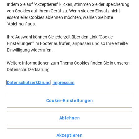
Indem Sie auf "Akzeptieren" klicken, stimmen Sie der Speicherung
von Cookies auf Ihrem Gerät zu. Wenn sie den Einsatz nicht
essentieller Cookies ablehnen möchten, wählen Sie bitte
"Ablehnen" aus.
Ihre Auswahl können Sie jederzeit über den Link "Cookie-
Einstellungen" im Footer aufrufen, anpassen und so Ihre erteilte
Einwilligung widerrufen.
Weitere Informationen zum Thema Cookies finden Sie in unseren
Datenschutzerklärung
Datenschutzerklärung
Impressum
Cookie-Einstellungen
Ergonomisches Design: Dreiecksform & Soft-Grip-Zone.
Kann man sich im Zeitalter von PC und Internet überhaupt noch
Ablehnen
für Bleistifte begeistern? Man kann: Ob kurz, lang, rund, eckig,
glatt, mit eingebautem Spitzer und Radierer - es gab und gibt
immer wieder attraktive Innovationen. Eine Bleistift-Weltneuheit,
die seit Jahren begeistert: der Grip 2001. Die patentierte Grip-Zone
Akzeptieren