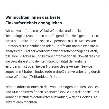
Skip
Skip
to
to
Content
Navigation
Wir möchten Ihnen das beste
Einkaufserlebnis ermöglichen
Wir setzen auf unserer Website Cookies und ähnliche
Startseite
Bürobedarf
Schreiben & Zeichnen
Zeichenbedarf
Bleistifte
Technologien (zusammen nachfolgend "Cookies" genannt) ein,
um u.a. Inhalte und Anzeigen zu personalisieren. Medien von
Faber-Castell Grip 2001 Bleistift HB
Drittanbietern einzubinden oder Zugriffe auf unsere Website zu
analysieren. Hierbei verarbeiten wir personenbezogene Daten,
z.B. Ihre IP-Adresse und Browserinformationen. Soweit dies für
Marke:
Faber-Castell
Artikelnr.:
RGRIP
die Gewährleistung der Kernfunktionalität der Website
erforderlich ist oder Sie der Nutzung des jeweiligen Service
zugestimmt haben, findet zudem eine Datenverarbeitung durch
Nachhaltig
unsere Partner ("Drittanbieter") statt.
Nähere Informationen zu den von uns eingebundenen Cookies
und Drittanbietern finden Sie unter "Cookie-Einstellungen". Dort
können Sie zudem detaillierter auswählen, welche Cookies Sie
akzeptieren möchten.