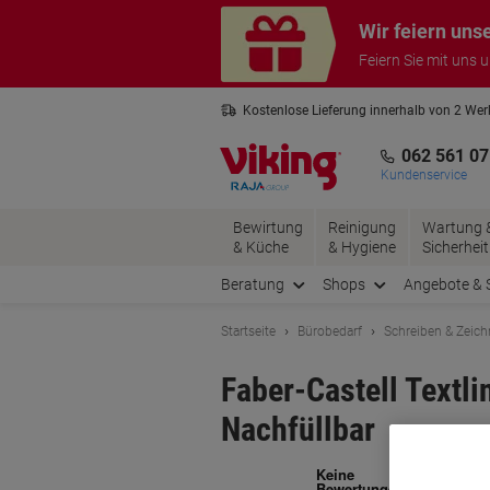
Skip
Skip
Wir feiern uns
to
to
Content
Navigation
Feiern Sie mit uns 
Kostenlose Lieferung innerhalb von 2 We
Kostenlose Rücksendung*
3 Jahre 
062 561 07
Kundenservice
Bewirtung
Reinigung
Wartung 
& Küche
& Hygiene
Sicherheit
Beratung
Shops
Angebote & 
Startseite
Bürobedarf
Schreiben & Zeic
Faber-Castell Textli
Nachfüllbar
Ma