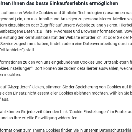
hten Ihnen das beste Einkaufserlebnis ermöglichen
Mehr Kaufen,
Mehr Sparen
CHF 1.65
pro Stück
n auf unserer Website Cookies und ähnliche Technologien (zusammen na
Ab 10 Stück
genannt) ein, um u.a. Inhalte und Anzeigen zu personalisieren. Medien v
CHF 1.78 inkl. MwSt
tern einzubinden oder Zugriffe auf unsere Website zu analysieren. Hierbei
nenbezogene Daten, z.B. Ihre IP-Adresse und Browserinformationen. Sowe
leistung der Kernfunktionalität der Website erforderlich ist oder Sie der
Menge
exkl. MwSt
n Service zugestimmt haben, findet zudem eine Datenverarbeitung durch 
Stück
1-4
CHF 1.95
Drittanbieter") statt.
Stück
5-9
CHF 1.85
-5
formationen zu den von uns eingebundenen Cookies und Drittanbietern fi
kie-Einstellungen". Dort können Sie zudem detaillierter auswählen, welch
Stück
10+
CHF 1.65
-1
en möchten.
Vorübergehend ausverkauft
auf "Akzeptieren" klicken, stimmen Sie der Speicherung von Cookies auf 
ie den Einsatz nicht essentieller Cookies ablehnen möchten, wählen Sie b
Leider ist dieses Produkt nich
" aus.
hl können Sie jederzeit über den Link "Cookie-Einstellungen" im Footer au
Lieferinformationen
Payme
nd so Ihre erteilte Einwilligung widerrufen.
Haupteigenschaften
nformationen zum Thema Cookies finden Sie in unseren Datenschutzerkl