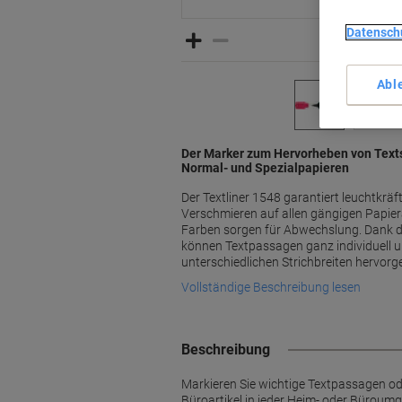
Datensch
Abl
Der Marker zum Hervorheben von Texts
Normal- und Spezialpapieren
Der Textliner 1548 garantiert leuchtkrä
Verschmieren auf allen gängigen Papiera
Farben sorgen für Abwechslung. Dank de
können Textpassagen ganz individuell un
unterschiedlichen Strichbreiten hervor
Vollständige Beschreibung lesen
Beschreibung
Markieren Sie wichtige Textpassagen ode
Büroartikel in jeder Heim- oder Büroum