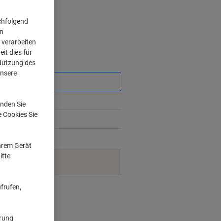
chfolgend
on
 verarbeiten
it dies für
 Nutzung des
Sie
sparen
unsere
%
nden Sie
e Cookies Sie
5%
Ihrem Gerät
itte
t mehr verfügbar.
frufen,
nt methods
ärung