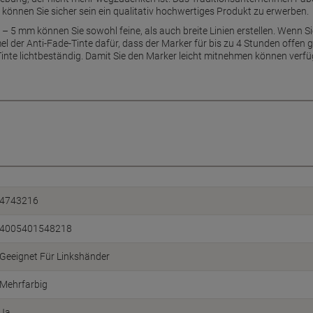
können Sie sicher sein ein qualitativ hochwertiges Produkt zu erwerben.
1 – 5 mm können Sie sowohl feine, als auch breite Linien erstellen. Wenn Si
mel der Anti-Fade-Tinte dafür, dass der Marker für bis zu 4 Stunden offe
 Tinte lichtbeständig. Damit Sie den Marker leicht mitnehmen können verfüg
4743216
4005401548218
Geeignet Für Linkshänder
Mehrfarbig
Ja