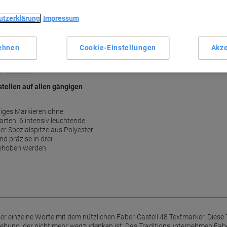
Mittel Keilspitze 1-5 mm
Nachfüllbar für Langlebigkei
utzerklärung
Impressum
Lichtbeständige rote Tinte
Anti-Fade-Tinte bis 4h offen
ehnen
Cookie-Einstellungen
Akze
Mehr anzeigen
tellen auf allen gängigen
ftiges Markieren ohne
rten. 6 intensiv leuchtende
r Spezialspitze aus Polyester
d präzise in drei
gehoben werden.
r einzelne Worte mit dem nützlichen Faber-Castell 48 Textmarker. Diese T
gebung, der nicht mehr wegzudenken ist. Das Traditionsunternehmen Faber-