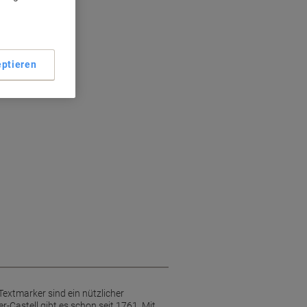
t
ptieren
extmarker sind ein nützlicher
Castell gibt es schon seit 1761. Mit