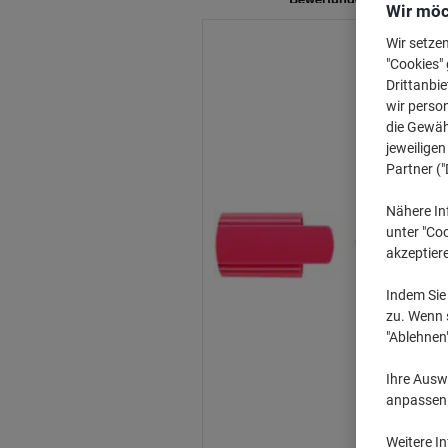
Wir möc
Wir setze
"Cookies" 
Drittanbie
wir perso
die Gewähr
jeweilige
Partner ("
Nähere In
unter "Coo
akzeptier
Indem Sie 
zu. Wenn s
"Ablehnen
Ihre Auswa
anpassen u
Weitere I