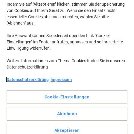
Indem Sie auf "Akzeptieren" klicken, stimmen Sie der Speicherung
von Cookies auf Ihrem Gerät zu. Wenn sie den Einsatz nicht
essentieller Cookies ablehnen möchten, wählen Sie bitte
"Ablehnen" aus.
Ihre Auswahl können Sie jederzeit über den Link "Cookie-
Einstellungen" im Footer aufrufen, anpassen und so Ihre erteilte
Einwilligung widerrufen.
Weitere Informationen zum Thema Cookies finden Sie in unseren
Datenschutzerklärung
Datenschutzerklärung
Impressum
Cookie-Einstellungen
Für die perfekte Position des Bildschirms
Ablehnen
Der Fellowes Monitorständer 91450 ist unverzichtbar, falls Sie
Ihren Monitor auf eine angenehme Höhe versetzen möchten.
Vollständige Beschreibung lesen
Akzeptieren