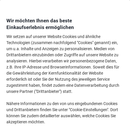
Skip
Skip
to
to
Content
Navigation
Wir möchten Ihnen das beste
Einkaufserlebnis ermöglichen
Wir setzen auf unserer Website Cookies und ähnliche
Startseite
Bürotechnik & Technologie
Computertechnik & Zubehör
Moni
Technologien (zusammen nachfolgend "Cookies" genannt) ein,
um u.a. Inhalte und Anzeigen zu personalisieren. Medien von
Fellowes Workspace Ergonomics 91450 Monitorständer
Drittanbietern einzubinden oder Zugriffe auf unsere Website zu
17 " 425 x 288 x 1.207 mm Graphit
analysieren. Hierbei verarbeiten wir personenbezogene Daten,
z.B. Ihre IP-Adresse und Browserinformationen. Soweit dies für
die Gewährleistung der Kernfunktionalität der Website
Marke:
Fellowes
Artikelnr.:
91450
erforderlich ist oder Sie der Nutzung des jeweiligen Service
zugestimmt haben, findet zudem eine Datenverarbeitung durch
unsere Partner ("Drittanbieter") statt.
Nähere Informationen zu den von uns eingebundenen Cookies
und Drittanbietern finden Sie unter "Cookie-Einstellungen". Dort
können Sie zudem detaillierter auswählen, welche Cookies Sie
akzeptieren möchten.