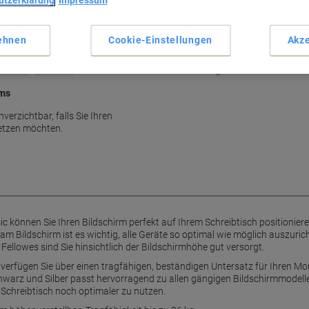
utzerklärung
Impressum
5-fach höhenverstellbar
Tragfähigkeit bis 36 kg
Modulares, modernes Design
ehnen
Cookie-Einstellungen
Akze
Farben: Schwarz und Silber
Mehr anzeigen
rms
verzichtbar, falls Sie Ihren
etzen möchten.
c können Sie Ihren Bildschirm perfekt auf Ihrem Schreibtisch positioni
am Bildschirm ist es wichtig, alle Geräte so optimal wie möglich auszuri
Fellowes sind Sie hinsichtlich der Bildschirmhöhe gut versorgt.
verfügen Sie über einen tragfähigen, beständigen Untersatz für Ihren Mo
hwarz und Silber passt hervorragend zu allen gängigen Bildschirmmodelle
 Schreibtisch noch optimaler zu nutzen.