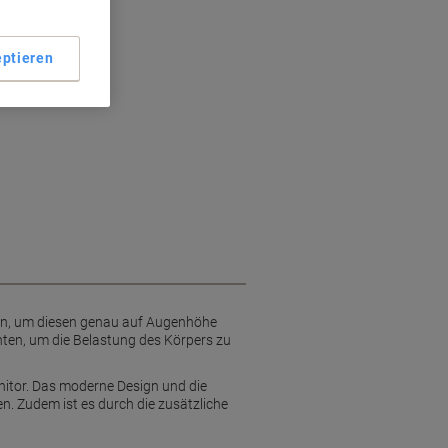
ptieren
eren, um diesen genau auf Augenhöhe
chten, um die Belastung des Körpers zu
nitor. Das moderne Design und die
n. Zudem ist es durch die zusätzliche