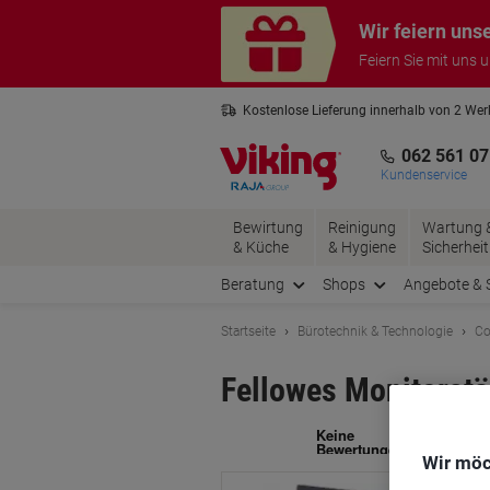
Skip
Skip
Wir feiern uns
to
to
Content
Navigation
Feiern Sie mit uns 
Kostenlose Lieferung innerhalb von 2 We
Kostenlose Rücksendung*
3 Jahre 
062 561 07
Kundenservice
Bewirtung
Reinigung
Wartung 
& Küche
& Hygiene
Sicherheit
Beratung
Shops
Angebote & 
Startseite
Bürotechnik & Technologie
Co
Fellowes Monitorstä
Ma
Wir möc