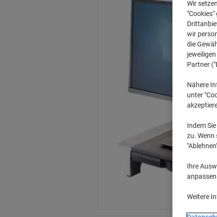
Wir setze
"Cookies" 
Drittanbie
wir perso
die Gewähr
jeweilige
Partner ("
Nähere In
unter "Coo
akzeptier
Indem Sie 
zu. Wenn s
"Ablehnen
Ihre Auswa
anpassen u
Weitere I