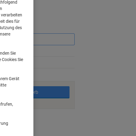
chfolgend
on
 verarbeiten
it dies für
 Nutzung des
Sie
sparen
unsere
6%
nden Sie
e Cookies Sie
13%
rktage
Ihrem Gerät
itte
In den Warenkorb
frufen,
nt methods
ärung