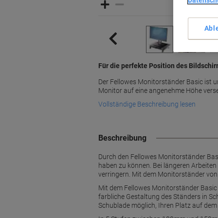
Datensch
Abl
Für die perfekte Position des Bildschi
Der Fellowes Monitorständer Basic ist un
Monitor auf eine angenehme Höhe vers
Vollständige Beschreibung lesen
Beschreibung
Durch den Fellowes Monitorständer Basi
haben zu können. Bei längeren Arbeiten 
verringern. Mit dem Monitorständer von 
Mit dem Fellowes Monitorständer Basic 
farbliche Gestaltung des Ständers in Sc
Schublade möglich, Ihren Platz auf dem