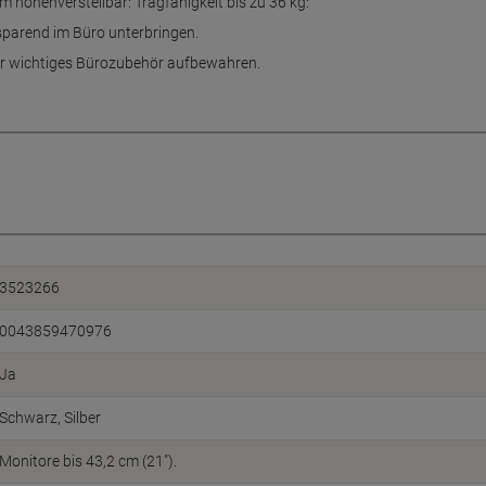
höhenverstellbar: Tragfähigkeit bis zu 36 kg:
sparend im Büro unterbringen.
hr wichtiges Bürozubehör aufbewahren.
3523266
0043859470976
Ja
Schwarz, Silber
Monitore bis 43,2 cm (21").