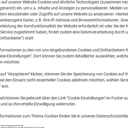
CHF 61.95
pro Stück
n auf unserer Website Cookies und ähnliche Technologien (zusammen na
Ab 3 Stück
genannt) ein, um u.a. Inhalte und Anzeigen zu personalisieren. Medien v
CHF 66.97 inkl. MwSt
tern einzubinden oder Zugriffe auf unsere Website zu analysieren. Hierbei
nenbezogene Daten, z.B. Ihre IP-Adresse und Browserinformationen. Sowe
leistung der Kernfunktionalität der Website erforderlich ist oder Sie der
Menge
exkl. MwSt
n Service zugestimmt haben, findet zudem eine Datenverarbeitung durch 
Stück
1
CHF 71.95
Drittanbieter") statt.
Stück
2
CHF 66.95
-
formationen zu den von uns eingebundenen Cookies und Drittanbietern fi
kie-Einstellungen". Dort können Sie zudem detaillierter auswählen, welch
Stück
3+
CHF 61.95
-
en möchten.
Aktuell verfügbar
Lieferung 2-3 We
auf "Akzeptieren" klicken, stimmen Sie der Speicherung von Cookies auf 
ie den Einsatz nicht essentieller Cookies ablehnen möchten, wählen Sie b
Menge
" aus.
Zu einer Liste
hl können Sie jederzeit über den Link "Cookie-Einstellungen" im Footer au
nd so Ihre erteilte Einwilligung widerrufen.
Lieferinformationen
Payme
nformationen zum Thema Cookies finden Sie in unseren Datenschutzerkl
Haupteigenschaften