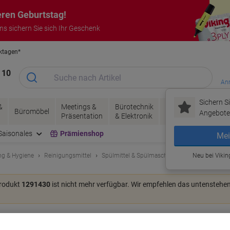
eren Geburtstag!
uns sichern Sie sich Ihr Geschenk
rktagen*
Garantie auf alle Produkte
 10
Anm
Sichern Si
&
Meetings &
Bürotechnik
Tinte &
Papier, V
Büromöbel
Angebote 
Präsentation
& Elektronik
Toner
& Pakete
Saisonales
Prämienshop
Mei
ng & Hygiene
Reinigungsmittel
Spülmittel & Spülmaschinentabs
Neu bei Vikin
Produkt
1291430
ist nicht mehr verfügbar. Wir empfehlen das untenstehe
l in 1 Spülmaschinentabs 102 Stück