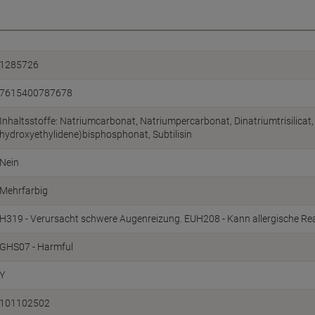
1285726
7615400787678
Inhaltsstoffe: Natriumcarbonat, Natriumpercarbonat, Dinatriumtrisilicat,
hydroxyethylidene)bisphosphonat, Subtilisin
Nein
Mehrfarbig
H319 - Verursacht schwere Augenreizung. EUH208 - Kann allergische Rea
GHS07 - Harmful
Y
101102502