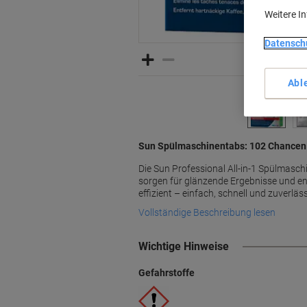
Weitere I
Datensch
Abl
Sun Spülmaschinentabs: 102 Chancen 
Die Sun Professional All-in-1 Spülmasc
sorgen für glänzende Ergebnisse und e
effizient – einfach, schnell und zuverläss
Vollständige Beschreibung lesen
Wichtige Hinweise
Gefahrstoffe