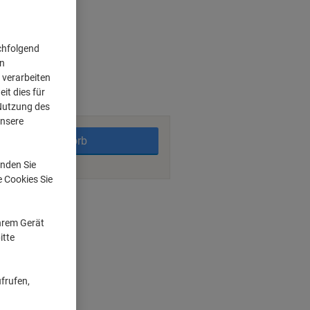
chfolgend
on
 verarbeiten
it dies für
rktage
 Nutzung des
unsere
In den Warenkorb
nden Sie
e Cookies Sie
nt methods
Ihrem Gerät
itte
ken
n
frufen,