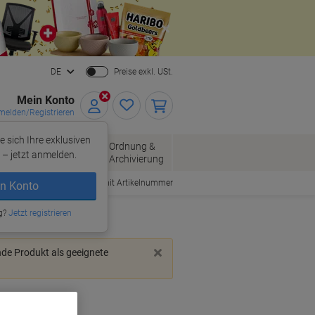
Close
DE
Preise exkl. USt.
Mein Konto
elden/Registrieren
e sich Ihre exklusiven
ersand
Ordnung &
Bürobedarf
– jetzt anmelden.
Archivierung
Bestellen mit Artikelnummer
n Konto
g?
Jetzt registrieren
nde Produkt als geeignete