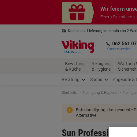
Skip
Skip
Wir feiern uns
to
to
Content
Navigation
Feiern Sie mit uns 
Kostenlose Lieferung innerhalb von 2 We
Kostenlose Rücksendung*
3 Jahre 
062 561 07
Kundenservice
Bewirtung
Reinigung
Wartung 
& Küche
& Hygiene
Sicherheit
Beratung
Shops
Angebote & 
Startseite
Reinigung & Hygiene
Reinigu
Entschuldigung, das gesuchte 
Alternative.
Sun Professional Al