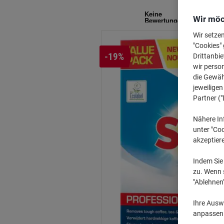
Ma
Wir möc
Wir setze
"Cookies" 
-19%
Drittanbie
wir perso
die Gewähr
jeweilige
Partner ("
Nähere In
unter "Coo
akzeptier
Indem Sie 
zu. Wenn s
"Ablehnen
Ihre Auswa
anpassen u