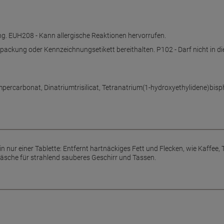
g. EUH208 - Kann allergische Reaktionen hervorrufen.
Verpackung oder Kennzeichnungsetikett bereithalten. P102 - Darf nicht in
percarbonat, Dinatriumtrisilicat, Tetranatrium(1-hydroxyethylidene)bisp
in nur einer Tablette: Entfernt hartnäckiges Fett und Flecken, wie Kaffee, 
äsche für strahlend sauberes Geschirr und Tassen.