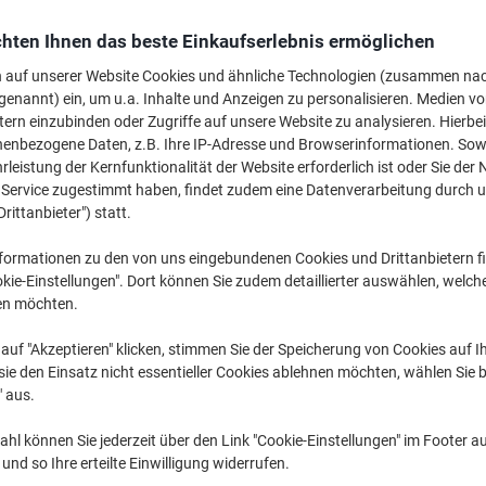
rke:
Sun
Artikelnr.:
1285726
hten Ihnen das beste Einkaufserlebnis ermöglichen
Aktionspreis
n auf unserer Website Cookies und ähnliche Technologien (zusammen na
CHF 28.84
pro Pack
genannt) ein, um u.a. Inhalte und Anzeigen zu personalisieren. Medien v
tern einzubinden oder Zugriffe auf unsere Website zu analysieren. Hierbei
CHF 31.18 inkl. MwSt
nenbezogene Daten, z.B. Ihre IP-Adresse und Browserinformationen. Sowe
Aktuell verfügbar
Lieferung 2-3 We
leistung der Kernfunktionalität der Website erforderlich ist oder Sie der
n Service zugestimmt haben, findet zudem eine Datenverarbeitung durch 
Menge
Drittanbieter") statt.
Zu einer Liste
formationen zu den von uns eingebundenen Cookies und Drittanbietern fi
kie-Einstellungen". Dort können Sie zudem detaillierter auswählen, welch
en möchten.
Lieferinformationen
Payme
auf "Akzeptieren" klicken, stimmen Sie der Speicherung von Cookies auf 
Haupteigenschaften
ie den Einsatz nicht essentieller Cookies ablehnen möchten, wählen Sie b
Entfernt hartnäckiges Fett
" aus.
Beseitigt Kaffee- und Teeflec
Verhindert Kalkablagerunge
hl können Sie jederzeit über den Link "Cookie-Einstellungen" im Footer au
Strahlend sauberes Geschirr
nd so Ihre erteilte Einwilligung widerrufen.