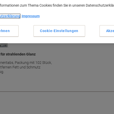
Mehr anzeigen
nformationen zum Thema Cookies finden Sie in unseren Datenschutzerkl
utzerklärung
Impressum
ehnen
Cookie-Einstellungen
Akze
für strahlenden Glanz
hinentabs, Packung mit 102 Stück,
ntfernen Fett und Schmutz
ig.