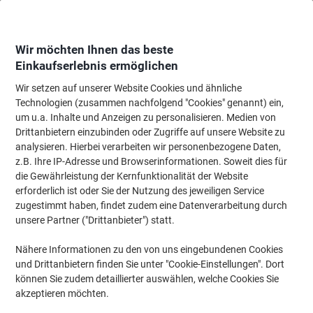
Skip
Skip
to
to
Content
Navigation
Wir möchten Ihnen das beste
Einkaufserlebnis ermöglichen
Wir setzen auf unserer Website Cookies und ähnliche
Startseite
Papier, Versand & Pakete
Papier & Etiketten
Papier
Spezialp
Technologien (zusammen nachfolgend "Cookies" genannt) ein,
um u.a. Inhalte und Anzeigen zu personalisieren. Medien von
Folia DIN A3 Durchschlagpapier Transparent 80 g/m² 25
Drittanbietern einzubinden oder Zugriffe auf unsere Website zu
Blatt
analysieren. Hierbei verarbeiten wir personenbezogene Daten,
z.B. Ihre IP-Adresse und Browserinformationen. Soweit dies für
die Gewährleistung der Kernfunktionalität der Website
Marke:
Folia
Artikelnr.:
80502
erforderlich ist oder Sie der Nutzung des jeweiligen Service
zugestimmt haben, findet zudem eine Datenverarbeitung durch
unsere Partner ("Drittanbieter") statt.
Nähere Informationen zu den von uns eingebundenen Cookies
und Drittanbietern finden Sie unter "Cookie-Einstellungen". Dort
können Sie zudem detaillierter auswählen, welche Cookies Sie
akzeptieren möchten.