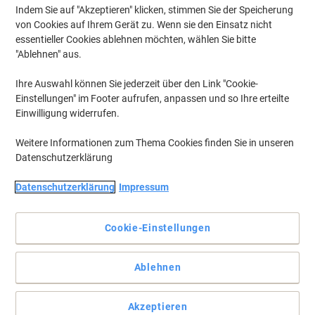
Indem Sie auf "Akzeptieren" klicken, stimmen Sie der Speicherung
von Cookies auf Ihrem Gerät zu. Wenn sie den Einsatz nicht
essentieller Cookies ablehnen möchten, wählen Sie bitte
"Ablehnen" aus.
Ihre Auswahl können Sie jederzeit über den Link "Cookie-
Einstellungen" im Footer aufrufen, anpassen und so Ihre erteilte
Einwilligung widerrufen.
Weitere Informationen zum Thema Cookies finden Sie in unseren
Datenschutzerklärung
Datenschutzerklärung
Impressum
Cookie-Einstellungen
Exakt abzeichnen – bis ins letzte Detail.
Ablehnen
Das hochtransparente Zeichenpapier dieses Blocks erlaubt
konturenscharfe und kontrastreiche Zeichnungen – bis ins letzte
Detail. Bestens geeignet für Tusche oder Bleistift!
Akzeptieren