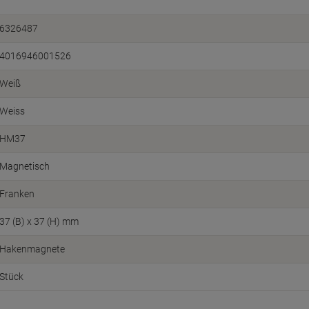
6326487
4016946001526
Weiß
Weiss
HM37
Magnetisch
Franken
37 (B) x 37 (H) mm
Hakenmagnete
Stück