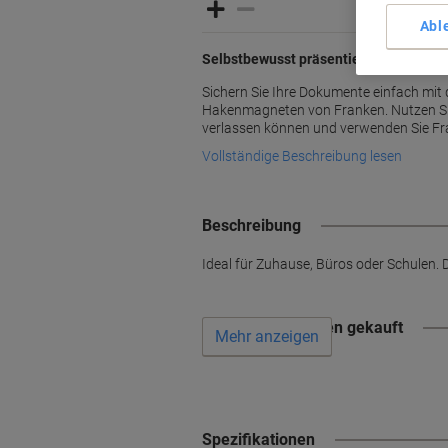
Abl
Selbstbewusst präsentieren mit ersta
Sichern Sie Ihre Dokumente einfach mit
Hakenmagneten von Franken. Nutzen Sie 
verlassen können und verwenden Sie Fr
Vollständige Beschreibung lesen
Beschreibung
Ideal für Zuhause, Büros oder Schulen.
Wird oft zusammen gekauft
Mehr anzeigen
Spezifikationen