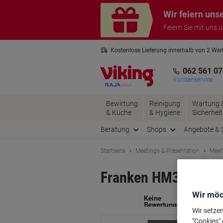
Skip
Skip
Wir feiern uns
to
to
Content
Navigation
Feiern Sie mit uns 
Kostenlose Lieferung innerhalb von 2 We
Kostenlose Rücksendung*
3 Jahre 
062 561 07
Kundenservice
Bewirtung
Reinigung
Wartung 
& Küche
& Hygiene
Sicherheit
Beratung
Shops
Angebote & 
Startseite
Meetings & Präsentation
Meet
Franken HM37 Magne
Wir möc
Ma
Wir setze
"Cookies" 