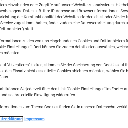
CHF 2.75
pro Stück
tern einzubinden oder Zugriffe auf unsere Website zu analysieren. Hierbei
Ab 3 Stück
nenbezogene Daten, z.B. Ihre IP-Adresse und Browserinformationen. Sowe
CHF 2.97 inkl. MwSt
leistung der Kernfunktionalität der Website erforderlich ist oder Sie der
n Service zugestimmt haben, findet zudem eine Datenverarbeitung durch 
Menge
exkl. MwSt
Drittanbieter") statt.
Stück
1
CHF 3.45
formationen zu den von uns eingebundenen Cookies und Drittanbietern fi
kie-Einstellungen". Dort können Sie zudem detaillierter auswählen, welch
Stück
2
CHF 3.15
-8
en möchten.
Stück
3+
CHF 2.75
-2
auf "Akzeptieren" klicken, stimmen Sie der Speicherung von Cookies auf 
ie den Einsatz nicht essentieller Cookies ablehnen möchten, wählen Sie b
Aktuell verfügbar
Lieferung 2-3 We
" aus.
Menge
hl können Sie jederzeit über den Link "Cookie-Einstellungen" im Footer au
nd so Ihre erteilte Einwilligung widerrufen.
Zu einer Liste
nformationen zum Thema Cookies finden Sie in unseren Datenschutzerkl
Lieferinformationen
Payme
utzerklärung
Impressum
Haupteigenschaften