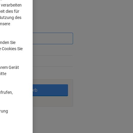
 verarbeiten
it dies für
 Nutzung des
unsere
Sie
sparen
nden Sie
e Cookies Sie
%
0%
Ihrem Gerät
itte
rktage
In den Warenkorb
frufen,
ärung
nt methods