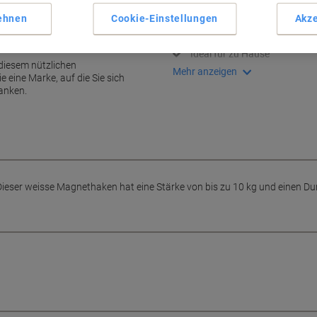
Starke Tragkraft bis 10 kg
ehnen
Cookie-Einstellungen
Akze
Kompakt mit 3,7 x 3,7 cm
Vielseitig für Büro und Schul
unlichen Zubehörteilen
Ideal für zu Hause
 diesem nützlichen
Mehr anzeigen
eine Marke, auf die Sie sich
anken.
 Dieser weisse Magnethaken hat eine Stärke von bis zu 10 kg und einen D