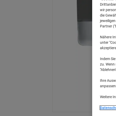
Drittanbie
wir perso
die Gewähr
jeweilige
Partner ("
Nähere In
unter "Coo
akzeptier
Indem Sie 
zu. Wenn s
"Ablehnen
Ihre Auswa
anpassen u
Weitere I
Datensch