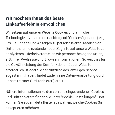
Skip
Skip
to
to
Content
Navigation
Wir möchten Ihnen das beste
Einkaufserlebnis ermöglichen
Wir setzen auf unserer Website Cookies und ähnliche
Startseite
Meetings & Präsentation
Meetings & Präsentation
Whiteboard
Technologien (zusammen nachfolgend "Cookies" genannt) ein,
um u.a. Inhalte und Anzeigen zu personalisieren. Medien von
Franken Magnete HM3812 Grau 3,8 x 3,8 cm 10 Stück
Drittanbietern einzubinden oder Zugriffe auf unsere Website zu
analysieren. Hierbei verarbeiten wir personenbezogene Daten,
z.B. Ihre IP-Adresse und Browserinformationen. Soweit dies für
Marke:
Franken
Artikelnr.:
5732631
die Gewährleistung der Kernfunktionalität der Website
erforderlich ist oder Sie der Nutzung des jeweiligen Service
zugestimmt haben, findet zudem eine Datenverarbeitung durch
unsere Partner ("Drittanbieter") statt.
Nähere Informationen zu den von uns eingebundenen Cookies
und Drittanbietern finden Sie unter "Cookie-Einstellungen". Dort
können Sie zudem detaillierter auswählen, welche Cookies Sie
akzeptieren möchten.